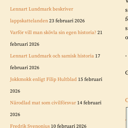
V
Lennart Lundmark beskriver
s
f
lappskattelanden
23 februari 2026
s
Varför vill man skövla sin egen historia?
21
o
februari 2026
.
Lennart Lundmark och samisk historia
17
februari 2026
G
Jokkmokk enligt Filip Hultblad
15 februari
2026
O
Närodlad mat som civilförsvar
14 februari
2026
A
Fredrik Svenonius
10 februari 2026