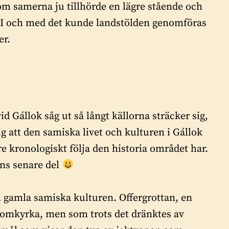
om samerna ju tillhörde en lägre stående och
”. I och med det kunde landstölden genomföras
er.
id Gállok såg ut så långt källorna sträcker sig,
g att den samiska livet och kulturen i Gállok
 kronologiskt följa den historia området har.
ens senare del
n gamla samiska kulturen. Offergrottan, en
domkyrka, men som trots det dränktes av