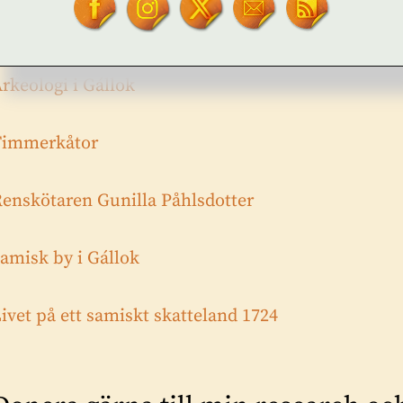
amiska avtryck i Gállok
rkeologi i Gállok
Timmerkåtor
enskötaren Gunilla Påhlsdotter
amisk by i Gállok
ivet på ett samiskt skatteland 1724