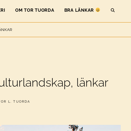
RI
OM TOR TUORDA
BRA LÄNKAR
SEAR
ÄNKAR
ulturlandskap, länkar
AV
TOR L. TUORDA