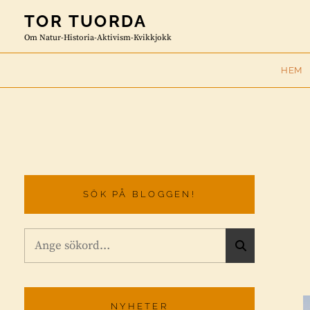
Skip
TOR TUORDA
to
Om Natur-Historia-Aktivism-Kvikkjokk
content
HEM
SÖK PÅ BLOGGEN!
Sök
S
efter:
Ö
K
NYHETER