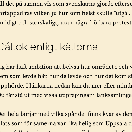
ill det på samma vis som svenskarna gjorde efters
örtappad ras vilken ju hur som helst skulle ”utgå
midigt och storskaligt, utan några hörbara protest
Gállok enligt källorna
ag har haft ambition att belysa hur området i och v
em som levde här, hur de levde och hur det kom si
pphörde. I länkarna nedan kan du mer eller mindre
u får stå ut med vissa upprepingar i länksamling
et hela börjar med vilka spår det finns kvar av de
lats som för samerna var lika helig som Uppsala 