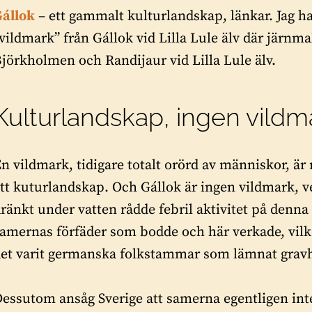
Gállok
– ett gammalt kulturlandskap, länkar. Jag h
vildmark” från Gállok vid Lilla Lule älv där jär
jörkholmen och Randijaur vid Lilla Lule älv.
Kulturlandskap, ingen vildm
n vildmark, tidigare totalt orörd av människor, är 
tt kuturlandskap. Och Gállok är ingen vildmark, v
ränkt under vatten rådde febril aktivitet på denna 
amernas förfäder som bodde och här verkade, vil
et varit germanska folkstammar som lämnat gravhö
essutom ansåg Sverige att samerna egentligen inte