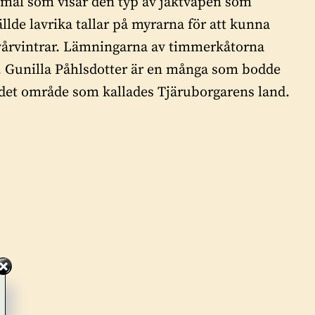
remål som visar den typ av jaktvapen som
lde lavrika tallar på myrarna för att kunna
a vårvintrar. Lämningarna av timmerkåtorna
e. Gunilla Påhlsdotter är en många som bodde
 det område som kallades Tjäruborgarens land.