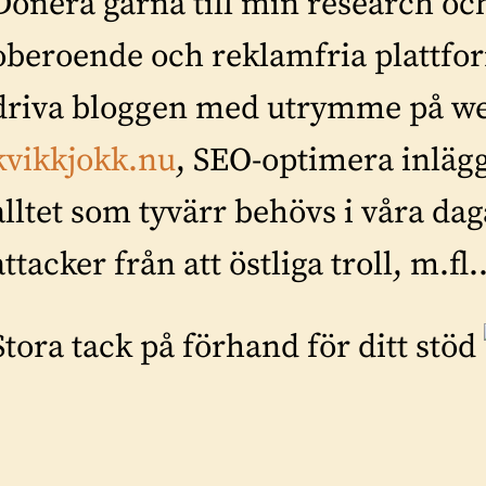
Donera gärna till min research oc
oberoende och reklamfria plattform
driva bloggen med utrymme på web
kvikkjokk.nu
, SEO-optimera inläg
alltet som tyvärr behövs i våra dag
attacker från att östliga troll, m.fl.
Stora tack på förhand för ditt stöd