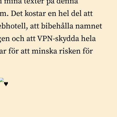
h mina texter på denna
. Det kostar en hel del att
hotell, att bibehålla namnet
gen och att VPN-skydda hela
ar för att minska risken för
.