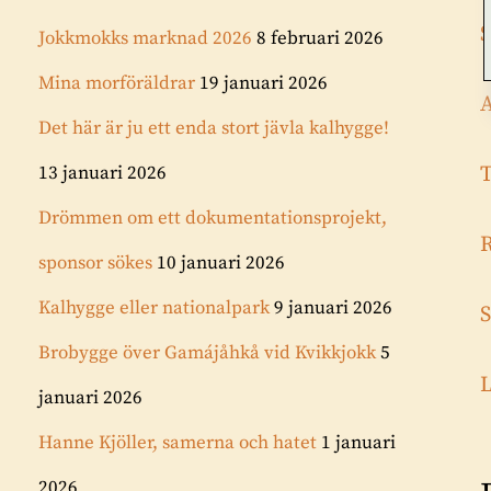
S
Jokkmokks marknad 2026
8 februari 2026
Mina morföräldrar
19 januari 2026
A
Det här är ju ett enda stort jävla kalhygge!
13 januari 2026
Drömmen om ett dokumentationsprojekt,
R
sponsor sökes
10 januari 2026
Kalhygge eller nationalpark
9 januari 2026
S
Brobygge över Gamájåhkå vid Kvikkjokk
5
L
januari 2026
Hanne Kjöller, samerna och hatet
1 januari
2026