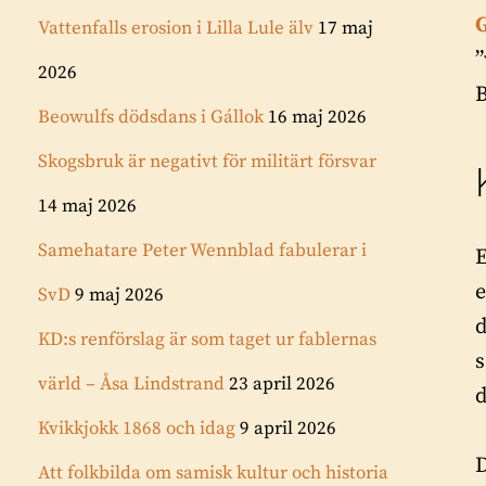
Vattenfalls erosion i Lilla Lule älv
17 maj
”
2026
B
Beowulfs dödsdans i Gállok
16 maj 2026
Skogsbruk är negativt för militärt försvar
14 maj 2026
Samehatare Peter Wennblad fabulerar i
E
e
SvD
9 maj 2026
d
KD:s renförslag är som taget ur fablernas
s
värld – Åsa Lindstrand
23 april 2026
d
Kvikkjokk 1868 och idag
9 april 2026
D
Att folkbilda om samisk kultur och historia