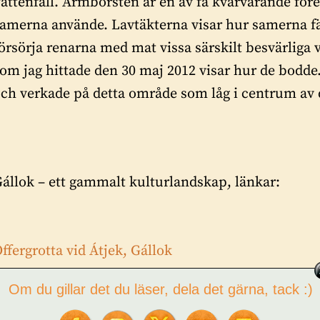
attenfall. Armborsten är en av få kvarvarande fö
amerna använde. Lavtäkterna visar hur samerna fäl
örsörja renarna med mat vissa särskilt besvärlig
om jag hittade den 30 maj 2012 visar hur de bodd
ch verkade på detta område som låg i centrum av
állok – ett gammalt kulturlandskap, länkar:
ffergrotta vid Átjek, Gállok
Om du gillar det du läser, dela det gärna, tack :)
rmborst från Tjäruborgarens land