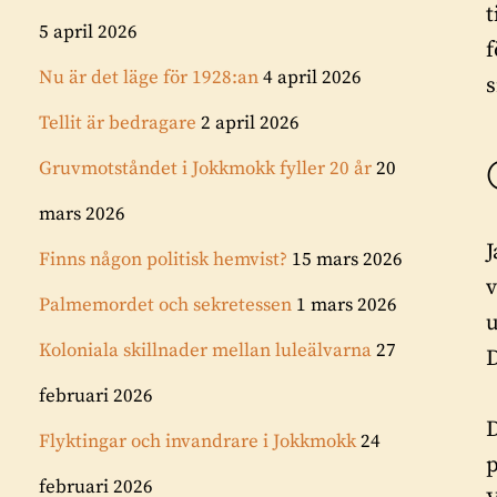
t
5 april 2026
f
Nu är det läge för 1928:an
4 april 2026
s
Tellit är bedragare
2 april 2026
Gruvmotståndet i Jokkmokk fyller 20 år
20
mars 2026
J
Finns någon politisk hemvist?
15 mars 2026
v
Palmemordet och sekretessen
1 mars 2026
u
Koloniala skillnader mellan luleälvarna
27
D
februari 2026
D
Flyktingar och invandrare i Jokkmokk
24
p
februari 2026