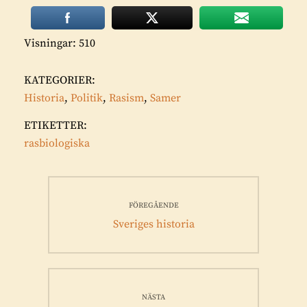
Visningar: 510
KATEGORIER:
Historia
,
Politik
,
Rasism
,
Samer
ETIKETTER:
rasbiologiska
Inläggsnavigering
FÖREGÅENDE
Föregående
Sveriges historia
inlägg:
NÄSTA