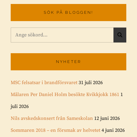
SÖK PÅ BLOGGEN!
Sök
S
efter:
Ö
K
NYHETER
MSC felsatsar i brandförsvaret
31 juli 2026
Målaren Per Daniel Holm besökte Kvikkjokk 1861
1
juli 2026
Nils avskedskonsert från Sameskolan
12 juni 2026
Sommaren 2018 – en försmak av helvetet
4 juni 2026