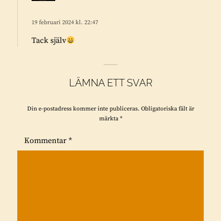
a
r
r
i
19 februari 2024 kl. 22:47
a
v
Tack själv
e
r
:
LÄMNA ETT SVAR
Din e-postadress kommer inte publiceras.
Obligatoriska fält är
märkta
*
Kommentar
*