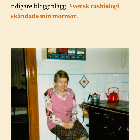
tidigare blogginlägg,
Svensk rasbiologi
skändade min mormor
.