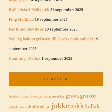
hagelgevär
24 september 2025
Kvällsfiske i Kvikkjokk
21 september 2025
Filip Hultblad
19 september 2025
Per Blind blev 85 år
10 september 2025
Vad låg bakom gränsen till Sareks nationalpark?
9
september 2025
Guidning i Gállok
1 september 2025
ETIKETTER
gruvor
gruva
gallok
björkholmen
fiske
gammelskog
jokkmokk
kallak
huhttán
gállok
historia
jakt