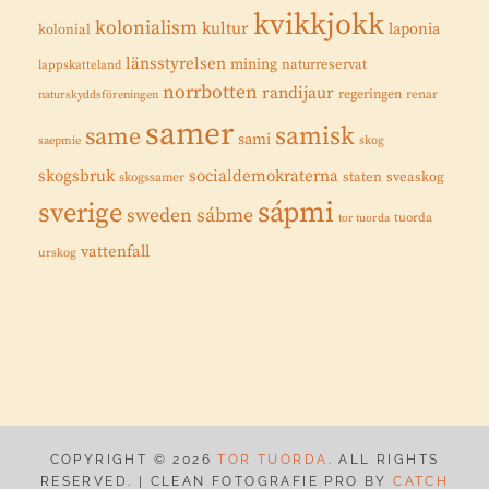
kvikkjokk
kolonialism
kultur
laponia
kolonial
länsstyrelsen
mining
naturreservat
lappskatteland
norrbotten
randijaur
regeringen
renar
naturskyddsföreningen
samer
samisk
same
sami
saepmie
skog
skogsbruk
socialdemokraterna
staten
sveaskog
skogssamer
sápmi
sverige
sweden
sábme
tuorda
tor tuorda
vattenfall
urskog
COPYRIGHT © 2026
TOR TUORDA
. ALL RIGHTS
RESERVED. | CLEAN FOTOGRAFIE PRO BY
CATCH