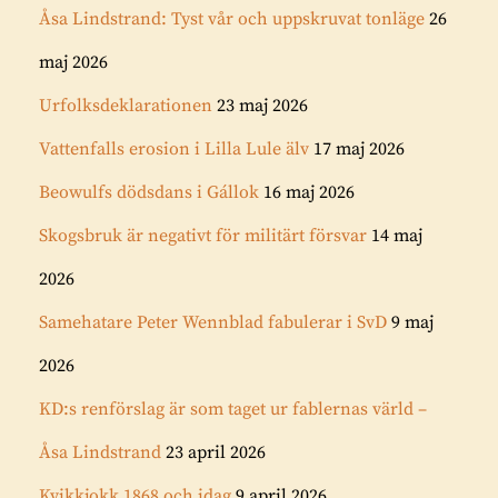
Åsa Lindstrand: Tyst vår och uppskruvat tonläge
26
maj 2026
Urfolksdeklarationen
23 maj 2026
Vattenfalls erosion i Lilla Lule älv
17 maj 2026
Beowulfs dödsdans i Gállok
16 maj 2026
Skogsbruk är negativt för militärt försvar
14 maj
2026
Samehatare Peter Wennblad fabulerar i SvD
9 maj
2026
KD:s renförslag är som taget ur fablernas värld –
Åsa Lindstrand
23 april 2026
Kvikkjokk 1868 och idag
9 april 2026