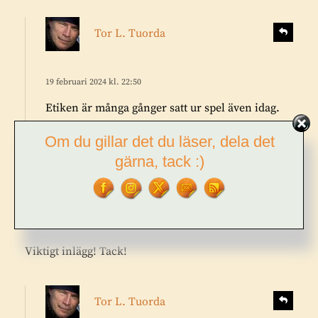
s
S
Tor L. Tuorda
v
k
a
r
r
i
19 februari 2024 kl. 22:50
a
v
Etiken är många gånger satt ur spel även idag.
e
Sorgligt…
r
Om du gillar det du läser, dela det
:
gärna, tack :)
s
S
Maria Strömbäck Svärd
v
k
a
r
r
i
17 februari 2024 kl. 17:02
a
v
Viktigt inlägg! Tack!
e
r
s
:
S
Tor L. Tuorda
v
k