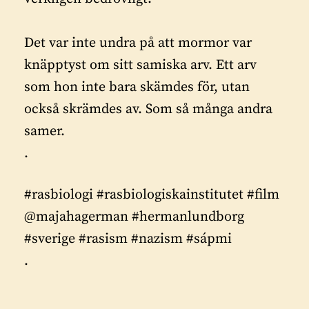
Det var inte undra på att mormor var
knäpptyst om sitt samiska arv. Ett arv
som hon inte bara skämdes för, utan
också skrämdes av. Som så många andra
samer.
.
#rasbiologi #rasbiologiskainstitutet #film
@majahagerman #hermanlundborg
#sverige #rasism #nazism #sápmi
.