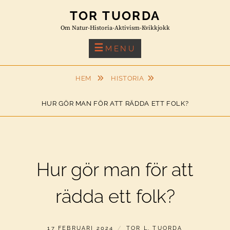
Skip
TOR TUORDA
to
Om Natur-Historia-Aktivism-Kvikkjokk
content
MENU
HEM
HISTORIA
HUR GÖR MAN FÖR ATT RÄDDA ETT FOLK?
Hur gör man för att
rädda ett folk?
PUBLICERAT
AV
17 FEBRUARI 2024
TOR L. TUORDA