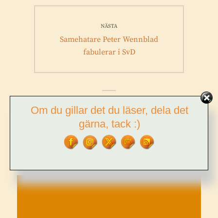
NÄSTA
Nästa
Samehatare Peter Wennblad
inlägg:
fabulerar i SvD
LÄMNA ETT SVAR
Om du gillar det du läser, dela det
gärna, tack :)
Din e-postadress kommer inte publiceras.
Obligatoriska fält är
märkta
*
Kommentar
*