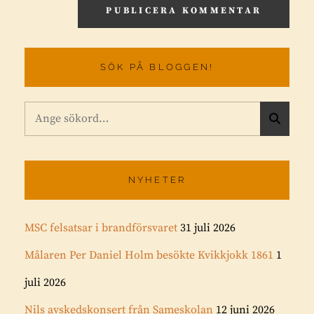
SÖK PÅ BLOGGEN!
Sök
S
efter:
Ö
K
NYHETER
MSC felsatsar i brandförsvaret
31 juli 2026
Målaren Per Daniel Holm besökte Kvikkjokk 1861
1
juli 2026
Nils avskedskonsert från Sameskolan
12 juni 2026