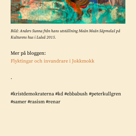
Bild: Anders Sunna från hans utställning Meän Meän Sápmelaš på
Kulturens hus i Luleå 2015.
Mer på bloggen:
Flyktingar och invandrare i Jokkmokk
.
#kristdemokraterna #kd #ebbabush #peterkullgren
#samer #rasism #renar