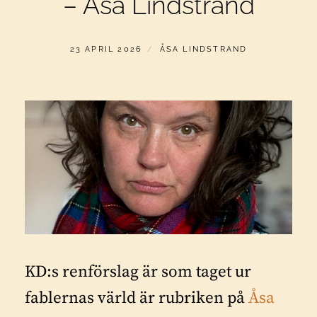
– Åsa Lindstrand
PUBLICERAT
AV
23 APRIL 2026
ÅSA LINDSTRAND
KD:s renförslag är som taget ur
fablernas värld är rubriken på
Åsa