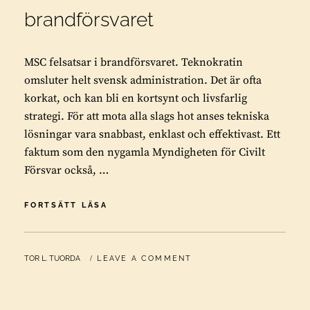
brandförsvaret
MSC felsatsar i brandförsvaret. Teknokratin
omsluter helt svensk administration. Det är ofta
korkat, och kan bli en kortsynt och livsfarlig
strategi. För att mota alla slags hot anses tekniska
lösningar vara snabbast, enklast och effektivast. Ett
faktum som den nygamla Myndigheten för Civilt
Försvar också, …
MSC
FORTSÄTT LÄSA
FELSATSAR
I
BRANDFÖRSVARET
BY
TOR L. TUORDA
LEAVE A COMMENT