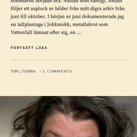
sommaren började bra. Nästan som vanligt. Nedan
följer ett axplock av bilder från mitt digra arkiv från
juni till oktober. I början av juni dokumenterade jag
en tallplantage i Jokkmokk, metallskrot som
Vattenfall lämnat efter sig, en …
SOMMAREN
FORTSÄTT LÄSA
2018
–
EN
BY
TOR L. TUORDA
2 COMMENTS
FÖRSMAK
AV
HELVETET