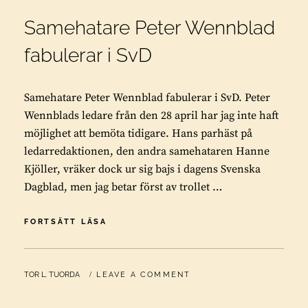
Samehatare Peter Wennblad
fabulerar i SvD
Samehatare Peter Wennblad fabulerar i SvD. Peter
Wennblads ledare från den 28 april har jag inte haft
möjlighet att bemöta tidigare. Hans parhäst på
ledarredaktionen, den andra samehataren Hanne
Kjöller, vräker dock ur sig bajs i dagens Svenska
Dagblad, men jag betar först av trollet …
SAMEHATARE
FORTSÄTT LÄSA
PETER
WENNBLAD
FABULERAR
BY
TOR L. TUORDA
LEAVE A COMMENT
I
SVD