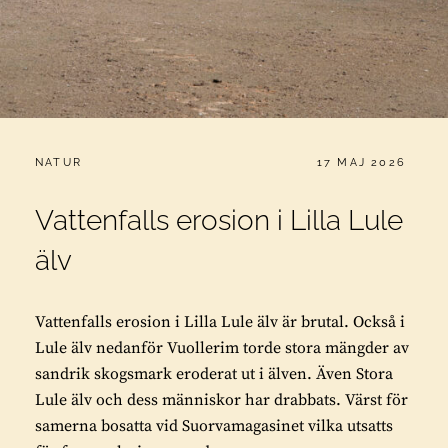
CATEGORIES:
PUBLICERAT
NATUR
17 MAJ 2026
Vattenfalls erosion i Lilla Lule
älv
Vattenfalls erosion i Lilla Lule älv är brutal. Också i
Lule älv nedanför Vuollerim torde stora mängder av
sandrik skogsmark eroderat ut i älven. Även Stora
Lule älv och dess människor har drabbats. Värst för
samerna bosatta vid Suorvamagasinet vilka utsatts