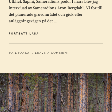
Utblick Sápmi, Sameradions podd. I mars blev jag
intervjuad av Sameradions Aron Bergdahl. Vi for till
det planerade gruvområdet och gick efter
anläggningsvägen på det …
BEOWULFS
FORTSÄTT LÄSA
DÖDSDANS
I
GÁLLOK
BY
TOR L. TUORDA
LEAVE A COMMENT