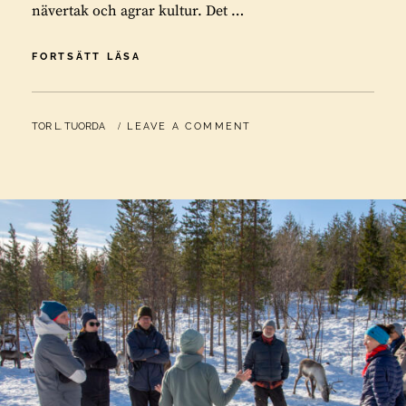
nävertak och agrar kultur. Det …
KVIKKJOKK
FORTSÄTT LÄSA
1868
OCH
IDAG
BY
TOR L. TUORDA
LEAVE A COMMENT