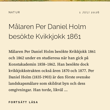
CATEGORIES:
PUBLICERAT
NATUR
1 JULI 2026
Målaren Per Daniel Holm
besökte Kvikkjokk 1861
Målaren Per Daniel Holm besökte Kvikkjokk 1861
och 1862 under en studieresa när han gick på
Konstakademin 1858–1862. Han besökte dock
kvikkjokkstrakten också åren 1870 och 1877. Per
Daniel Holm (1835-1903) är den förste svenske
landskapsmålare som skildrat byn och dess
omgivningar. Han torde, likväl …
MÅLAREN
FORTSÄTT LÄSA
PER