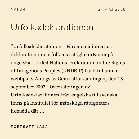
CATEGORIES:
PUBLICERAT
NATUR
23 MAJ 2026
Urfolksdeklarationen
”Urfolksdeklarationen – Förenta nationernas
deklaration om urfolkens rättigheterNamn på
engelska: United Nations Declaration on the Rights
of Indigenous Peoples (UNDRIP) Länk till annan
webbplats.Antogs av Generalförsamlingen, den 13
september 2007.” Översättningen av
Urfolksdeklarationen från engelska till svenska
finns på Institutet för mänskliga rättigheters
hemsida där …
URFOLKSDEKLARATIONEN
FORTSÄTT LÄSA