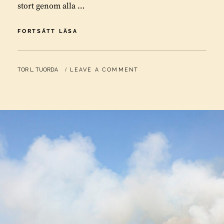
stort genom alla …
NILS
FORTSÄTT LÄSA
AVSKEDSKONSERT
FRÅN
SAMESKOLAN
BY
TOR L. TUORDA
LEAVE A COMMENT