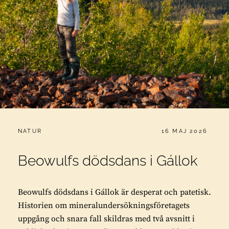
CATEGORIES:
PUBLICERAT
NATUR
16 MAJ 2026
Beowulfs dödsdans i Gállok
Beowulfs dödsdans i Gállok är desperat och patetisk.
Historien om mineralundersökningsföretagets
uppgång och snara fall skildras med två avsnitt i