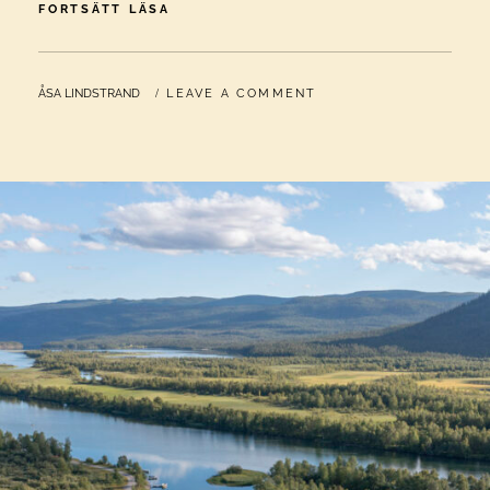
KD:S
FORTSÄTT LÄSA
RENFÖRSLAG
ÄR
SOM
BY
ÅSA LINDSTRAND
LEAVE A COMMENT
TAGET
UR
FABLERNAS
VÄRLD
–
ÅSA
LINDSTRAND