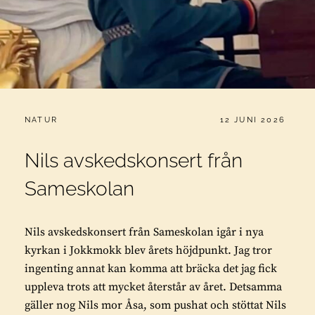
CATEGORIES:
PUBLICERAT
NATUR
12 JUNI 2026
Nils avskedskonsert från
Sameskolan
Nils avskedskonsert från Sameskolan igår i nya
kyrkan i Jokkmokk blev årets höjdpunkt. Jag tror
ingenting annat kan komma att bräcka det jag fick
uppleva trots att mycket återstår av året. Detsamma
gäller nog Nils mor Åsa, som pushat och stöttat Nils