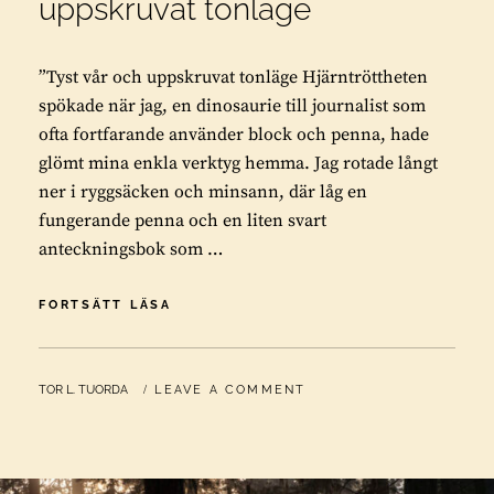
uppskruvat tonläge
”Tyst vår och uppskruvat tonläge Hjärntröttheten
spökade när jag, en dinosaurie till journalist som
ofta fortfarande använder block och penna, hade
glömt mina enkla verktyg hemma. Jag rotade långt
ner i ryggsäcken och minsann, där låg en
fungerande penna och en liten svart
anteckningsbok som …
ÅSA
FORTSÄTT LÄSA
LINDSTRAND:
TYST
VÅR
BY
TOR L. TUORDA
LEAVE A COMMENT
OCH
UPPSKRUVAT
TONLÄGE