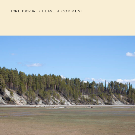
BY
TOR L. TUORDA
LEAVE A COMMENT