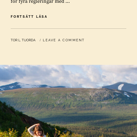
för fyra regleringar med …
VATTENFALLS
FORTSÄTT LÄSA
EROSION
I
LILLA
BY
TOR L. TUORDA
LEAVE A COMMENT
LULE
ÄLV