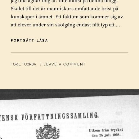
jag ofta ägnar mig åt. Inte minst på denna blogg.
Skälet till det är människors omfattande brist på
kunskaper i ämnet. Ett faktum som kommer sig av
att elever under sin skolgång endast fått typ ett …
ATT
FORTSÄTT LÄSA
FOLKBILDA
OM
SAMISK
BY
TOR L. TUORDA
LEAVE A COMMENT
KULTUR
OCH
HISTORIA