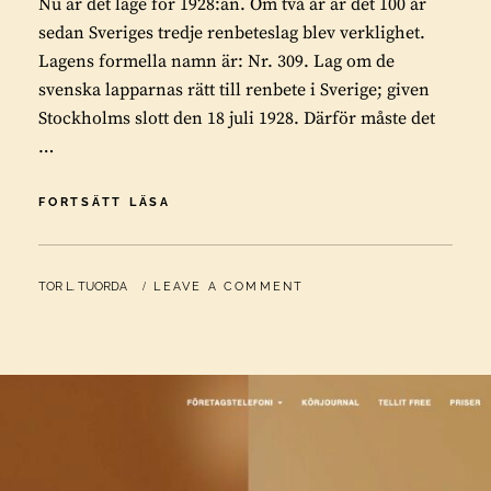
Nu är det läge för 1928:an. Om två år är det 100 år
sedan Sveriges tredje renbeteslag blev verklighet.
Lagens formella namn är: Nr. 309. Lag om de
svenska lapparnas rätt till renbete i Sverige; given
Stockholms slott den 18 juli 1928. Därför måste det
…
NU
FORTSÄTT LÄSA
ÄR
DET
LÄGE
BY
TOR L. TUORDA
LEAVE A COMMENT
FÖR
1928:AN