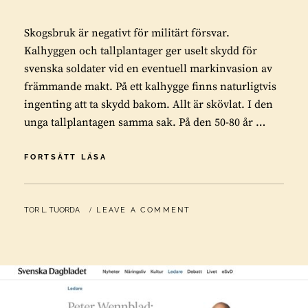
Skogsbruk är negativt för militärt försvar.
Kalhyggen och tallplantager ger uselt skydd för
svenska soldater vid en eventuell markinvasion av
främmande makt. På ett kalhygge finns naturligtvis
ingenting att ta skydd bakom. Allt är skövlat. I den
unga tallplantagen samma sak. På den 50-80 år …
SKOGSBRUK
FORTSÄTT LÄSA
ÄR
NEGATIVT
FÖR
BY
TOR L. TUORDA
LEAVE A COMMENT
MILITÄRT
FÖRSVAR