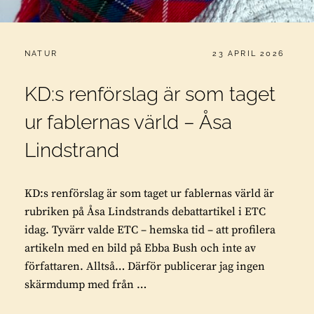
CATEGORIES:
PUBLICERAT
NATUR
23 APRIL 2026
KD:s renförslag är som taget
ur fablernas värld – Åsa
Lindstrand
KD:s renförslag är som taget ur fablernas värld är
rubriken på Åsa Lindstrands debattartikel i ETC
idag. Tyvärr valde ETC – hemska tid – att profilera
artikeln med en bild på Ebba Bush och inte av
författaren. Alltså… Därför publicerar jag ingen
skärmdump med från …