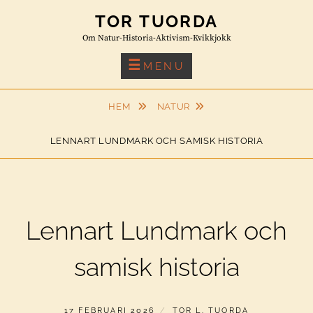
Skip
TOR TUORDA
to
Om Natur-Historia-Aktivism-Kvikkjokk
content
MENU
HEM
NATUR
LENNART LUNDMARK OCH SAMISK HISTORIA
Lennart Lundmark och
samisk historia
PUBLICERAT
AV
17 FEBRUARI 2026
TOR L. TUORDA