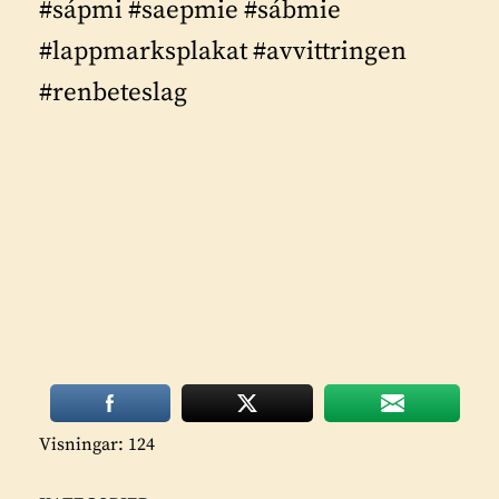
#sápmi #saepmie #sábmie
#lappmarksplakat #avvittringen
#renbeteslag
Visningar: 124