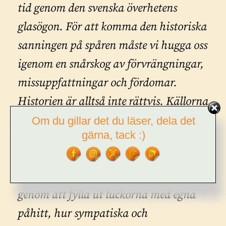
tid genom den svenska överhetens
glasögon. För att komma den historiska
sanningen på spåren måste vi hugga oss
igenom en snårskog av förvrängningar,
missuppfattningar och fördomar.
Historien är alltså inte rättvis. Källorna
fördelar sig skamligt orättfärdigt
Om du gillar det du läser, dela det
gärna, tack :)
mellan folkgrupper och samhällsklasser.
Men det kan vi inte göra något åt. Vi
kan inte göra historien anständigare
genom att fylla ut luckorna med egna
påhitt, hur sympatiska och