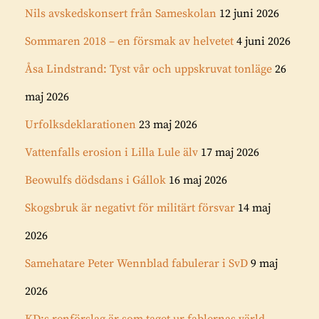
Nils avskedskonsert från Sameskolan
12 juni 2026
Sommaren 2018 – en försmak av helvetet
4 juni 2026
Åsa Lindstrand: Tyst vår och uppskruvat tonläge
26
maj 2026
Urfolksdeklarationen
23 maj 2026
Vattenfalls erosion i Lilla Lule älv
17 maj 2026
Beowulfs dödsdans i Gállok
16 maj 2026
Skogsbruk är negativt för militärt försvar
14 maj
2026
Samehatare Peter Wennblad fabulerar i SvD
9 maj
2026
KD:s renförslag är som taget ur fablernas värld –