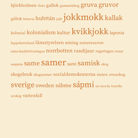
gruvor
gruva
gallok
björkholmen
fiske
gammelskog
jokkmokk
kallak
huhttán
gállok
historia
jakt
kvikkjokk
kolonialism
kultur
laponia
kolonial
länsstyrelsen
mining
naturreservat
lappskatteland
norrbotten
randijaur
regeringen
renar
naturskyddsföreningen
samer
samisk
same
sami
saepmie
skog
skogsbruk
socialdemokraterna
staten
sveaskog
skogssamer
sápmi
sverige
sweden
sábme
tuorda
tor tuorda
vattenfall
urskog