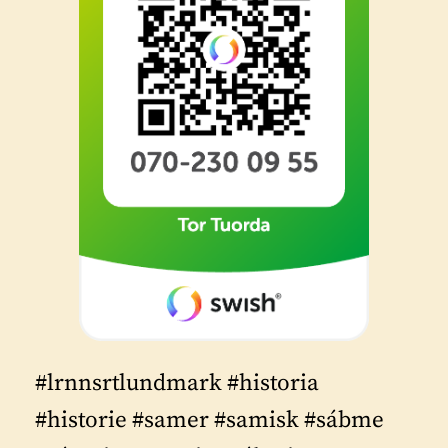
#lrnnsrtlundmark #historia
#historie #samer #samisk #sábme