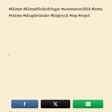
#klimat #klimatförändringar #sommaren2018 #hetta
#värme #skogsbränder #högtryck #mp #svpol
’