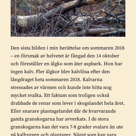
Den sista bilden i min berättelse om sommaren 2018
– en försmak av helvetet är fångad den 14 oktober
och föreställer en älgko som äter aspbark. Hon har
ingen kalv. Fler älgkor blev kalvlösa efter den
långdraget heta sommaren 2018. Kalvarna
stressades av värmen och kunde inte hitta nog
mycket svalka. Ett faktum som troligen också
drabbade de renar som lever i skogslandet hela året.
Eller snarare plantagelandet där de kvarvarande
gamla granskogarna har avverkats. I de stora
granskogarna kan det vara 7-8 grader svalare än ute
på kalhyggen och plantager. Något som kan vara