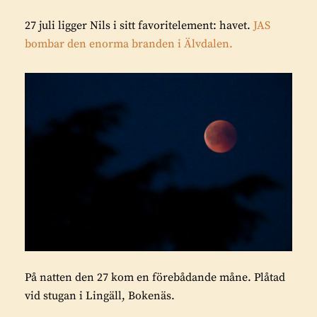
27 juli ligger Nils i sitt favoritelement: havet.
JAS
bombar den enorma branden i Älvdalen.
På natten den 27 kom en förebådande måne. Plåtad
vid stugan i Lingäll, Bokenäs.