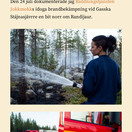
Den 24 juli dokumenterade jag
Räddningstjänsten
Jokkmokk
s idoga brandbekämpning vid Gasska
Stájnasjávrre en bit norr om Randijaur.