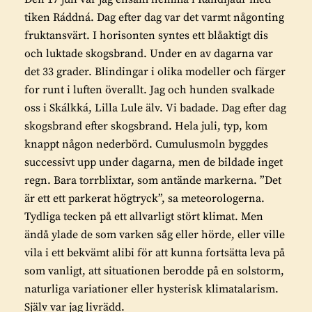
tiken Ráddná. Dag efter dag var det varmt någonting
fruktansvärt. I horisonten syntes ett blåaktigt dis
och luktade skogsbrand. Under en av dagarna var
det 33 grader. Blindingar i olika modeller och färger
for runt i luften överallt. Jag och hunden svalkade
oss i Skálkká, Lilla Lule älv. Vi badade. Dag efter dag
skogsbrand efter skogsbrand. Hela juli, typ, kom
knappt någon nederbörd. Cumulusmoln byggdes
successivt upp under dagarna, men de bildade inget
regn. Bara torrblixtar, som antände markerna. ”Det
är ett ett parkerat högtryck”, sa meteorologerna.
Tydliga tecken på ett allvarligt stört klimat. Men
ändå ylade de som varken såg eller hörde, eller ville
vila i ett bekvämt alibi för att kunna fortsätta leva på
som vanligt, att situationen berodde på en solstorm,
naturliga variationer eller hysterisk klimatalarism.
Själv var jag livrädd.