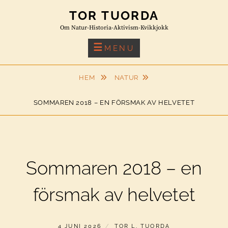
Skip
TOR TUORDA
to
Om Natur-Historia-Aktivism-Kvikkjokk
content
MENU
HEM
NATUR
SOMMAREN 2018 – EN FÖRSMAK AV HELVETET
Sommaren 2018 – en
försmak av helvetet
PUBLICERAT
AV
4 JUNI 2026
TOR L. TUORDA