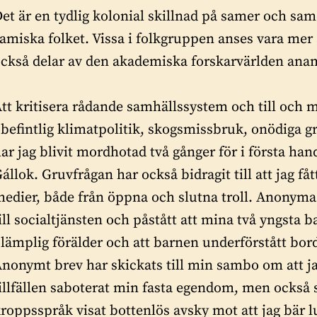
et är en tydlig kolonial skillnad på samer och same
amiska folket. Vissa i folkgruppen anses vara mer
ckså delar av den akademiska forskarvärlden an
tt kritisera rådande samhällssystem och till och 
befintlig klimatpolitik, skogsmissbruk, onödiga g
har
j
ag blivit mordhotad två gånger för i första ha
állok. Gruvfrågan har också bidragit till att jag få
edier, både från öppna och slutna troll. Anonym
ill socialtjänsten och påstått att mina två yngsta ba
lämplig förälder och att barnen underförstått bord
nonymt brev har skickats till min sambo om att ja
illfällen saboterat min fasta egendom, men också s
roppsspråk visat bottenlös avsky mot att jag bär l