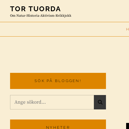
Skip
TOR TUORDA
to
Om Natur-Historia-Aktivism-Kvikkjokk
content
SÖK PÅ BLOGGEN!
Sök
S
efter:
Ö
K
NYHETER