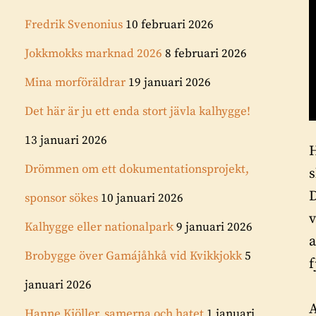
Fredrik Svenonius
10 februari 2026
Jokkmokks marknad 2026
8 februari 2026
Mina morföräldrar
19 januari 2026
Det här är ju ett enda stort jävla kalhygge!
13 januari 2026
H
Drömmen om ett dokumentationsprojekt,
s
D
sponsor sökes
10 januari 2026
v
Kalhygge eller nationalpark
9 januari 2026
a
Brobygge över Gamájåhkå vid Kvikkjokk
5
f
januari 2026
A
Hanne Kjöller, samerna och hatet
1 januari