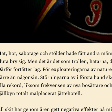
at, hot, sabotage och stölder hade fått andra män
luta bry sig. Men det är det som trollen, hatarna, d
ärför fortätter jag. För exploateringarna av natur
ärre än någonsin. Störningarna av i första hand 
lla rekord, liksom frekvensen av nya bosättare oc
jällbyn totalt malplacerat jättehotell.
ll skit har genom åren gett negativa effekter på 