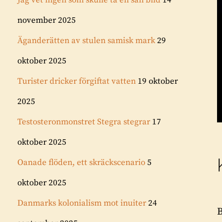
Jag vet ingen som skulle ta en sån bild
14
november 2025
Äganderätten av stulen samisk mark
29
oktober 2025
Turister dricker förgiftat vatten
19 oktober
2025
Testosteronmonstret Stegra stegrar
17
oktober 2025
Oanade flöden, ett skräckscenario
5
oktober 2025
Danmarks kolonialism mot inuiter
24
B