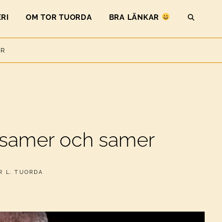
RI
OM TOR TUORDA
BRA LÄNKAR
SEAR
ER
å samer och samer
R L. TUORDA