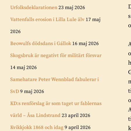
D
Urfolksdeklarationen
23 maj 2026
s
Vattenfalls erosion i Lilla Lule älv
17 maj
o
2026
Beowulfs dödsdans i Gállok
16 maj 2026
A
o
Skogsbruk är negativt för militärt försvar
14 maj 2026
G
Samehatare Peter Wennblad fabulerar i
m
t
SvD
9 maj 2026
o
KD:s renförslag är som taget ur fablernas
A
värld – Åsa Lindstrand
23 april 2026
t
Kvikkjokk 1868 och idag
9 april 2026
k