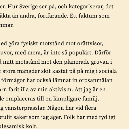
r. Hur Sverige ser på, och kategoriserar, det
 äkta än andra, fortfarande. Ett faktum som
ammar.
med göra fysiskt motstånd mot orättvisor,
ruvor, med mera, är inte så populärt. Därför
nd mitt motstånd mot den planerade gruvan i
tt stora mängder skit kastat på på mig i sociala
a förmågor har också lämnat in orosanmälan
rn farit illa av min aktivism. Att jag är en
e omplaceras till en lämpligare familj.
g vänsterprasslar. Någon har vid flera
tulit saker som jag äger. Folk har med tydligt
ulesamisk kolt.