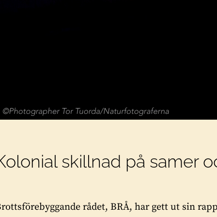
Kolonial skillnad på samer 
rottsförebyggande rådet, BRÅ, har gett ut sin rap