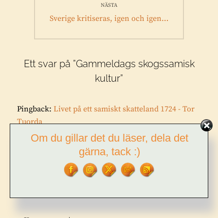
NÄSTA
Nästa
Sverige kritiseras, igen och igen…
inlägg:
Ett svar på ”Gammeldags skogssamisk
kultur”
Pingback:
Livet på ett samiskt skatteland 1724 - Tor
Tuorda
Om du gillar det du läser, dela det
gärna, tack :)
LÄMNA ETT SVAR
Din e-postadress kommer inte publiceras.
Obligatoriska fält är
märkta
*