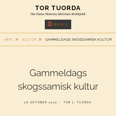
Skip
TOR TUORDA
to
Om Natur-Historia-Aktivism-Kvikkjokk
content
MENU
HEM
KULTUR
GAMMELDAGS SKOGSSAMISK KULTUR
Gammeldags
skogssamisk kultur
PUBLICERAT
AV
26 OKTOBER 2014
TOR L. TUORDA