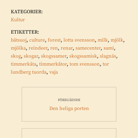
KATEGORIER:
Kultur
ETIKETTER:
båtsuoj
,
culture
,
forest
,
lotta svensson
,
milk
,
mjölk
,
mjölka
,
reindeer
,
ren
,
renar
,
samecenter
,
sami
,
skog
,
skogar
,
skogssamer
,
skogssamisk
,
slagnäs
,
timmerkåta
,
timmerkåtor
,
tom svensson
,
tor
lundberg tuorda
,
vaja
Inläggsnavigering
FÖREGÅENDE
Föregående
Den heliga porten
inlägg: