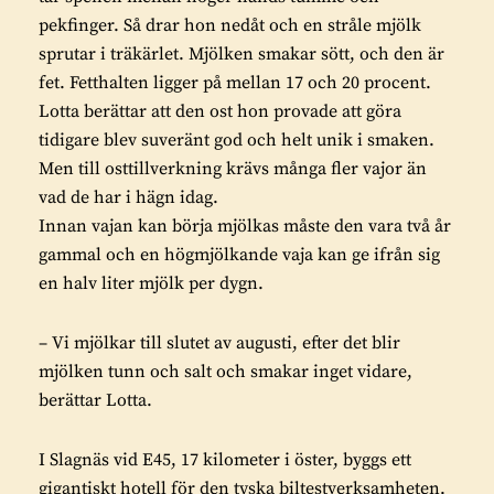
pekfinger. Så drar hon nedåt och en stråle mjölk
sprutar i träkärlet. Mjölken smakar sött, och den är
fet. Fetthalten ligger på mellan 17 och 20 procent.
Lotta berättar att den ost hon provade att göra
tidigare blev suveränt god och helt unik i smaken.
Men till osttillverkning krävs många fler vajor än
vad de har i hägn idag.
Innan vajan kan börja mjölkas måste den vara två år
gammal och en högmjölkande vaja kan ge ifrån sig
en halv liter mjölk per dygn.
– Vi mjölkar till slutet av augusti, efter det blir
mjölken tunn och salt och smakar inget vidare,
berättar Lotta.
I Slagnäs vid E45, 17 kilometer i öster, byggs ett
gigantiskt hotell för den tyska biltestverksamheten.