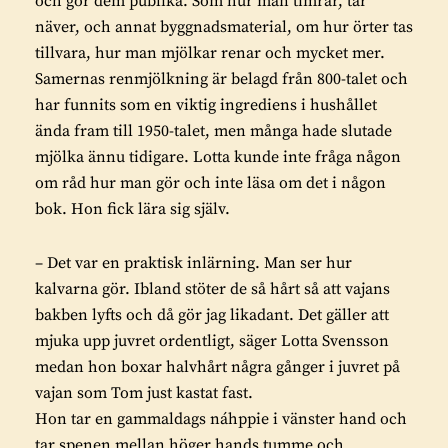
och gör dem publika. Som hur man timrar, tar
näver, och annat byggnadsmaterial, om hur örter tas
tillvara, hur man mjölkar renar och mycket mer.
Samernas renmjölkning är belagd från 800-talet och
har funnits som en viktig ingrediens i hushållet
ända fram till 1950-talet, men många hade slutade
mjölka ännu tidigare. Lotta kunde inte fråga någon
om råd hur man gör och inte läsa om det i någon
bok. Hon fick lära sig själv.
– Det var en praktisk inlärning. Man ser hur
kalvarna gör. Ibland stöter de så hårt så att vajans
bakben lyfts och då gör jag likadant. Det gäller att
mjuka upp juvret ordentligt, säger Lotta Svensson
medan hon boxar halvhårt några gånger i juvret på
vajan som Tom just kastat fast.
Hon tar en gammaldags náhppie i vänster hand och
tar spenen mellan höger hands tumme och