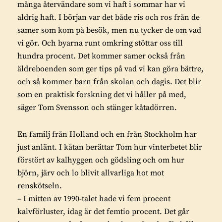
många återvändare som vi haft i sommar har vi
aldrig haft. I början var det både ris och ros från de
samer som kom på besök, men nu tycker de om vad
vi gör. Och byarna runt omkring stöttar oss till
hundra procent. Det kommer samer också från
äldreboenden som ger tips på vad vi kan göra bättre,
och så kommer barn från skolan och dagis. Det blir
som en praktisk forskning det vi håller på med,
säger Tom Svensson och stänger kåtadörren.
En familj från Holland och en från Stockholm har
just anlänt. I kåtan berättar Tom hur vinterbetet blir
förstört av kalhyggen och gödsling och om hur
björn, järv och lo blivit allvarliga hot mot
renskötseln.
– I mitten av 1990-talet hade vi fem procent
kalvförluster, idag är det femtio procent. Det går