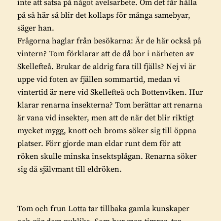
inte att satsa på något avelsarbete. Om det får hålla
på så här så blir det kollaps för många samebyar,
säger han.
Frågorna haglar från besökarna: Är de här också på
vintern? Tom förklarar att de då bor i närheten av
Skellefteå. Brukar de aldrig fara till fjälls? Nej vi är
uppe vid foten av fjällen sommartid, medan vi
vintertid är nere vid Skellefteå och Bottenviken. Hur
klarar renarna insekterna? Tom berättar att renarna
är vana vid insekter, men att de när det blir riktigt
mycket mygg, knott och broms söker sig till öppna
platser. Förr gjorde man eldar runt dem för att
röken skulle minska insektsplågan. Renarna söker
sig då självmant till eldröken.
Tom och frun Lotta tar tillbaka gamla kunskaper