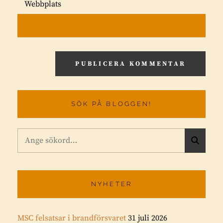
Webbplats
SÖK PÅ BLOGGEN!
Sök
S
efter:
Ö
K
NYHETER
MSC felsatsar i brandförsvaret
31 juli 2026