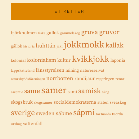
ETIKETTER
gruvor
gruva
gallok
björkholmen
fiske
gammelskog
jokkmokk
kallak
huhttán
gállok
historia
jakt
kvikkjokk
kolonialism
kultur
laponia
kolonial
länsstyrelsen
mining
naturreservat
lappskatteland
norrbotten
randijaur
regeringen
renar
naturskyddsföreningen
samer
samisk
same
sami
saepmie
skog
skogsbruk
socialdemokraterna
staten
sveaskog
skogssamer
sápmi
sverige
sweden
sábme
tuorda
tor tuorda
vattenfall
urskog