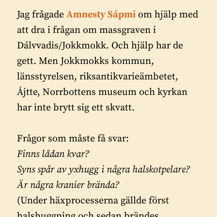
Jag frågade
Amnesty Sápmi
om hjälp med
att dra i frågan om massgraven i
Dálvvadis/Jokkmokk. Och hjälp har de
gett. Men Jokkmokks kommun,
länsstyrelsen, riksantikvarieämbetet,
Ájtte, Norrbottens museum och kyrkan
har inte brytt sig ett skvatt.
Frågor som måste få svar:
Finns lådan kvar?
Syns spår av yxhugg i några halskotpelare?
Är några kranier brända?
(Under häxprocesserna gällde först
halshuggning och sedan brändes