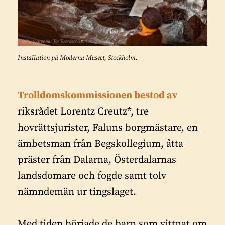
Installation på Moderna Museet, Stockholm.
Trolldomskommissionen bestod av
riksrådet Lorentz Creutz*, tre
hovrättsjurister, Faluns borgmästare, en
ämbetsman från Begskollegium, åtta
präster från Dalarna, Österdalarnas
landsdomare och fogde samt tolv
nämndemän ur tingslaget.
Med tiden började de barn som vittnat om