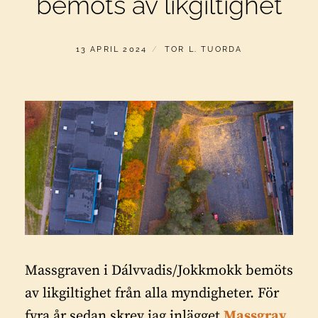
bemöts av likgiltighet
PUBLICERAT
AV
13 APRIL 2024
TOR L. TUORDA
Massgraven i Dálvvadis/Jokkmokk bemöts
av likgiltighet från alla myndigheter. För
fyra år sedan skrev jag inlägget
Massgrav