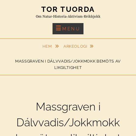
Skip
TOR TUORDA
to
Om Natur-Historia-Aktivism-Kvikkjokk
content
MENU
HEM
ARKEOLOGI
MASSGRAVEN I DÁLVVADIS/JOKKMOKK BEMÖTS AV
LIKGILTIGHET
Massgraven i
Dálvvadis/Jokkmokk