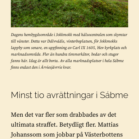
Dagens hembygdsområde i Jokkmokk med hälsocentralen som skymtar
till vänster. Detta var Dálvvádis, vinterboplatsen, för Jokkmokks
lappby som senare, en uppfinning av Carl IX 1605, blev kyrkplats och
marknadsområde. Fler än hundra timmerkåtor, bodar och stugor
fanns här. Idag är allt borta. Av alla marknadsplatser i hela Sábme
finns endast den i Árviesjávrrie kvar.
Minst tio avrättningar i Sábme
Men det var fler som drabbades av det
ultimata straffet. Betydligt fler. Mattias
Johanssom som jobbar på Västerbottens