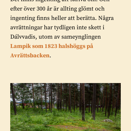
efter över 300 år är allting glömt och
ingenting finns heller att berätta. Några
avrättningar har tydligen inte skett i
Dálvvadis, utom av sameynglingen
Lampik som 1823 halshöggs på
Avrättsbacken
.