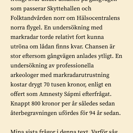
som passerar Skyttehallen och
Folktandvården norr om Hälsocentralens
norra flygel. En undersökning med
markradar torde relativt fort kunna
utröna om lådan finns kvar. Chansen är
stor eftersom gångvägen anlades ytligt. En
undersökning av professionella
arkeologer med markradarutrustning
kostar drygt 70 tusen kronor, enligt en
offert som Amnesty Sápmi efterfrågat.
Knappt 800 kronor per år således sedan
återbegravningen ufördes för 94 år sedan.
Mina sista frågor i denna text. Varför såg