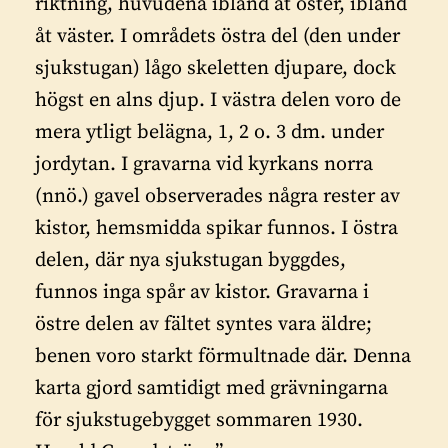
riktning, huvudena ibland åt öster, ibland
åt väster. I områdets östra del (den under
sjukstugan) lågo skeletten djupare, dock
högst en alns djup. I västra delen voro de
mera ytligt belägna, 1, 2 o. 3 dm. under
jordytan. I gravarna vid kyrkans norra
(nnö.) gavel observerades några rester av
kistor, hemsmidda spikar funnos. I östra
delen, där nya sjukstugan byggdes,
funnos inga spår av kistor. Gravarna i
östre delen av fältet syntes vara äldre;
benen voro starkt förmultnade där. Denna
karta gjord samtidigt med grävningarna
för sjukstugebygget sommaren 1930.