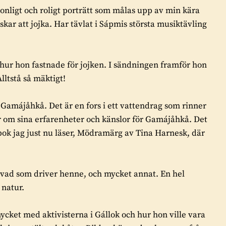
sonligt och roligt porträtt som målas upp av min kära
kar att jojka. Har tävlat i Sápmis största musiktävling
hur hon fastnade för jojken. I sändningen framför hon
ltstå så mäktigt!
, Gamájåhkå. Det är en fors i ett vattendrag som rinner
ar om sina erfarenheter och känslor för Gamájåhkå. Det
 bok jag just nu läser, Mödramärg av Tina Harnesk, där
vad som driver henne, och mycket annat. En hel
 natur.
cket med aktivisterna i Gállok och hur hon ville vara