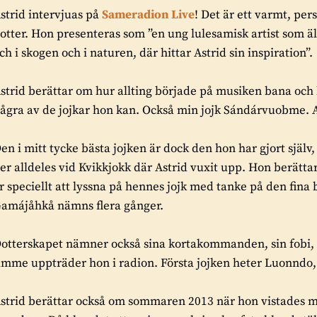
strid intervjuas på
Sameradion Live
! Det är ett varmt, per
otter. Hon presenteras som ”en ung lulesamisk artist som äls
ch i skogen och i naturen, där hittar Astrid sin inspiration”.
strid berättar om hur allting började på musiken bana och 
ågra av de jojkar hon kan. Också min jojk Sándárvuobme. Al
en i mitt tycke bästa jojken är dock den hon har gjort själv
er alldeles vid Kvikkjokk där Astrid vuxit upp. Hon berätt
r speciellt att lyssna på hennes jojk med tanke på den fina
amájåhkå nämns flera gånger.
otterskapet nämner också sina kortakommanden, sin fobi, 
imme uppträder hon i radion. Första jojken heter Luonndo,
strid berättar också om sommaren 2013 när hon vistades my