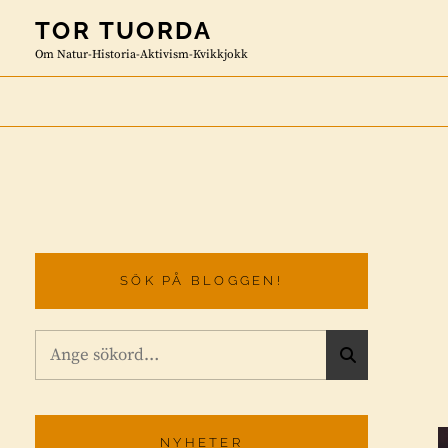
Skip
TOR TUORDA
to
Om Natur-Historia-Aktivism-Kvikkjokk
content
SÖK PÅ BLOGGEN!
Sök
S
efter:
Ö
K
NYHETER