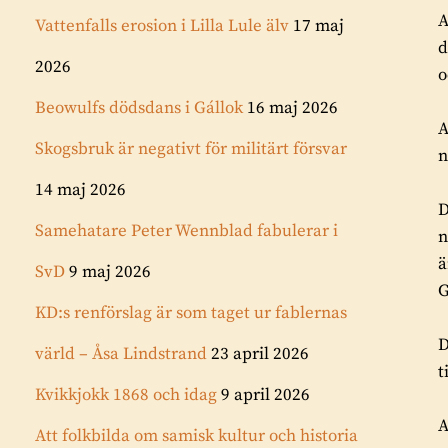
A
Vattenfalls erosion i Lilla Lule älv
17 maj
d
2026
o
Beowulfs dödsdans i Gállok
16 maj 2026
A
Skogsbruk är negativt för militärt försvar
n
14 maj 2026
D
Samehatare Peter Wennblad fabulerar i
n
ä
SvD
9 maj 2026
G
KD:s renförslag är som taget ur fablernas
D
värld – Åsa Lindstrand
23 april 2026
t
Kvikkjokk 1868 och idag
9 april 2026
A
Att folkbilda om samisk kultur och historia