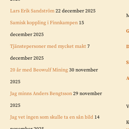
Lars Erik Sandström
22 december 2025
M
Samisk koppling i Finnkampen
15
G
december 2025
Tjänstepersoner med mycket makt
7
D
december 2025
S
20 år med Beowulf Mining
30 november
A
2025
Jag minns Anders Bengtsson
29 november
2025
V
Jag vet ingen som skulle ta en sån bild
14