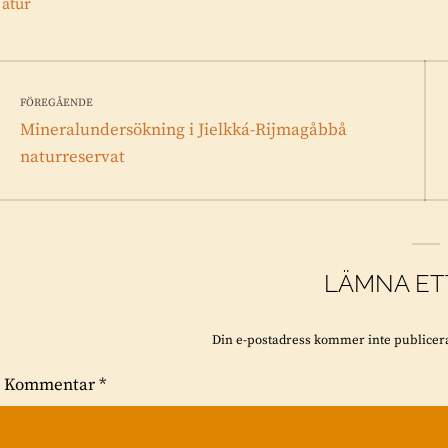
atur
Inläggsnavigering
FÖREGÅENDE
Föregående
Mineralundersökning i Jielkká-Rijmagåbbå
inlägg:
naturreservat
LÄMNA ET
Din e-postadress kommer inte publicer
Kommentar
*