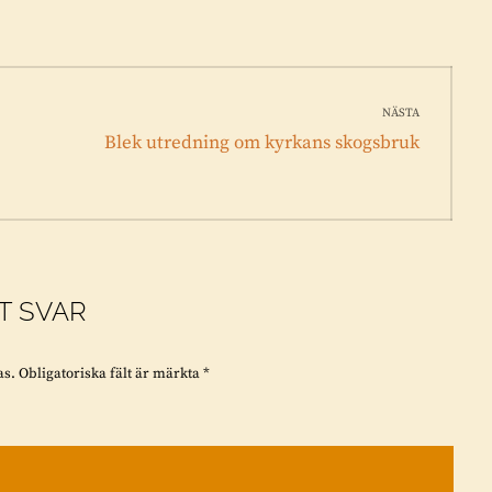
NÄSTA
Nästa
Blek utredning om kyrkans skogsbruk
inlägg:
T SVAR
as.
Obligatoriska fält är märkta
*