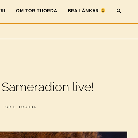
RI
OM TOR TUORDA
BRA LÄNKAR
SEAR
å Sameradion live!
AV
TOR L. TUORDA