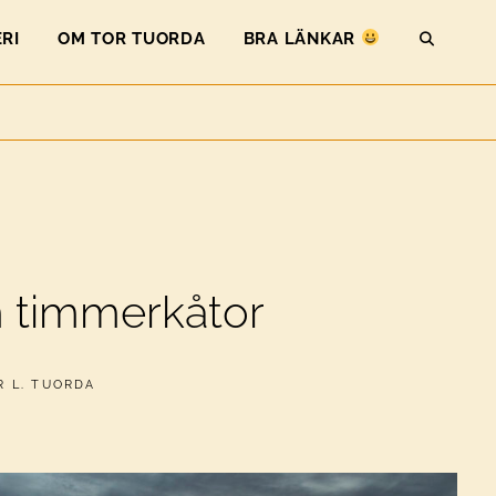
RI
OM TOR TUORDA
BRA LÄNKAR
SEAR
 timmerkåtor
R L. TUORDA