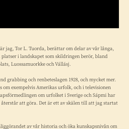
r jag, Tor L. Tuorda, berättar om delar av vår långa,
 platser i landskapet som skildringen berör, bland
ats, Luossamuorkke och Vállásj.
nd grabbing och renbeteslagen 1928, och mycket mer.
s om exempelvis Amerikas urfolk, och i televisionen
sförmedlingen om urfolket i Sverige och Sápmi har
erstår att göra. Det är ett av skälen till att jag startat
ynliggörandet av vår historia och öka kunskapsnivån om