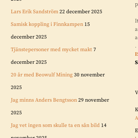
p
Lars Erik Sandström
22 december 2025
I
Samisk koppling i Finnkampen
15
a
december 2025
a
.
Tjänstepersoner med mycket makt
7
I
december 2025
S
20 år med Beowulf Mining
30 november
2025
V
Jag minns Anders Bengtsson
29 november
2025
A
Jag vet ingen som skulle ta en sån bild
14
E