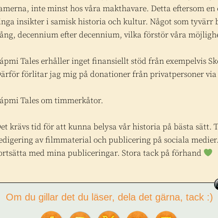
amerna, inte minst hos våra makthavare. Detta eftersom en 
inga insikter i samisk historia och kultur. Något som tyvärr bi
ång, decennium efter decennium, vilka förstör våra möjlighe
ápmi Tales erhåller inget finansiellt stöd från exempelvis Sk
ärför förlitar jag mig på donationer från privatpersoner vi
ápmi Tales om timmerkåtor.
et krävs tid för att kunna belysa vår historia på bästa sätt.
edigering av filmmaterial och publicering på sociala medier.
ortsätta med mina publiceringar. Stora tack på förhand
Om du gillar det du läser, dela det gärna, tack :)
ápmi Tales is a video blog where I, Tor L. Tuorda, tell about