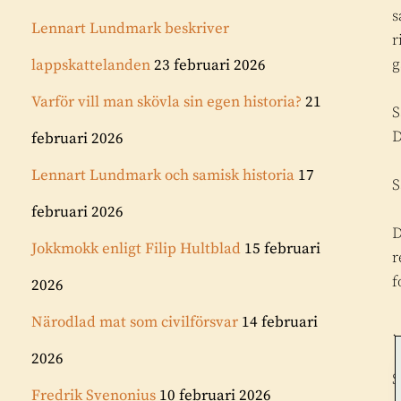
s
Lennart Lundmark beskriver
r
g
lappskattelanden
23 februari 2026
Varför vill man skövla sin egen historia?
21
S
D
februari 2026
Lennart Lundmark och samisk historia
17
S
februari 2026
D
Jokkmokk enligt Filip Hultblad
15 februari
r
f
2026
Närodlad mat som civilförsvar
14 februari
.
2026
S
Fredrik Svenonius
10 februari 2026