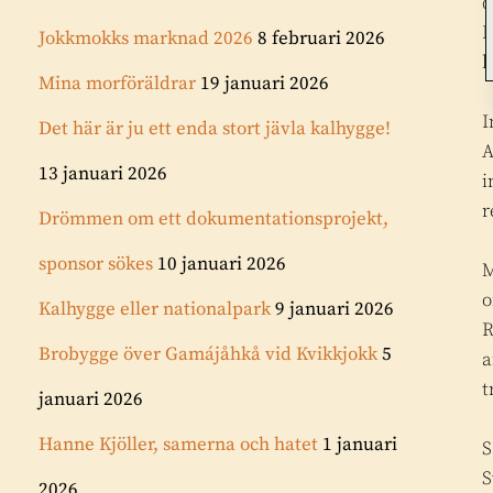
d
B
Jokkmokks marknad 2026
8 februari 2026
l
Mina morföräldrar
19 januari 2026
I
Det här är ju ett enda stort jävla kalhygge!
A
13 januari 2026
i
r
Drömmen om ett dokumentationsprojekt,
sponsor sökes
10 januari 2026
M
o
Kalhygge eller nationalpark
9 januari 2026
R
Brobygge över Gamájåhkå vid Kvikkjokk
5
a
t
januari 2026
Hanne Kjöller, samerna och hatet
1 januari
S
S
2026