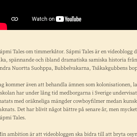
ápmi Tales om timmerkåtor.
Sápmi Tales är en videoblogg dä
ika, spännande och ibland dramatiska samiska historia från
ndra Nuortta Suohppa, Bubbelvakarna, Tsåkakgubbens bopl
ag kommer även att behandla ämnen som kolonisationen, la
 skolan har under lång tid medborgarna i Sverige undervisat
atats med oräkneliga mängder cowboyfilmer medan kunskap
aknats. Det har blivit något bättre på senare år, men mycket åt
ápmi Tales.
in ambition är att videobloggen ska bidra till att bryta os