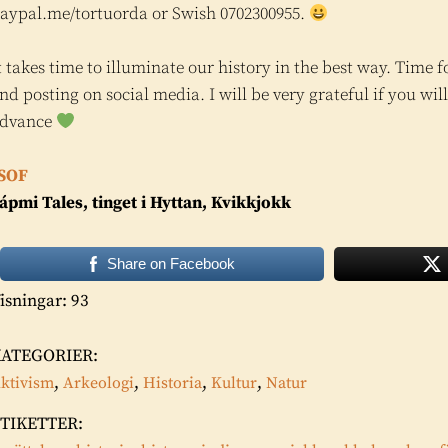
aypal.me/tortuorda or Swish 0702300955.
t takes time to illuminate our history in the best way. Time 
nd posting on social media. I will be very grateful if you w
dvance
SOF
ápmi Tales, tinget i Hyttan, Kvikkjokk
Share on Facebook
isningar: 93
KATEGORIER:
,
,
,
,
ktivism
Arkeologi
Historia
Kultur
Natur
TIKETTER: