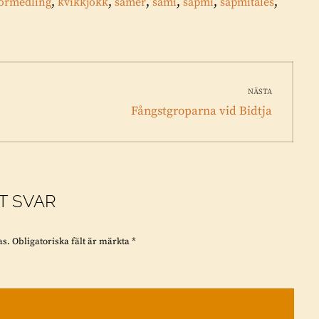
,
,
,
,
,
,
örmedling
kvikkjokk
samer
sami
sápmi
sápmitales
NÄSTA
Nästa
Fångstgroparna vid Bidtja
inlägg:
T SVAR
as.
Obligatoriska fält är märkta
*