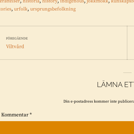
,
,
,
,
,
erättelser
historia
history
indigenous
jokkmokk
kunskapsf
,
,
tories
urfolk
ursprungsbefolkning
Inläggsnavigering
FÖREGÅENDE
Föregående
Viltvård
inlägg:
LÄMNA ET
Din e-postadress kommer inte publicer
Kommentar
*