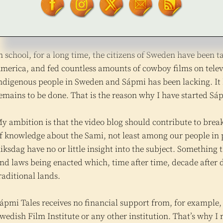
ramatic Sami history from places in the landscape that the
ubbelvakarna, Tsåkakgubben’s abode, Luossamuorkke and Váll
and grabbing and the Reindeer Grazing Act of 1928, and mu
n school, for a long time, the citizens of Sweden have been 
merica, and fed countless amounts of cowboy films on telev
ndigenous people in Sweden and Sápmi has been lacking. It 
emains to be done. That is the reason why I have started Sá
y ambition is that the video blog should contribute to breaki
f knowledge about the Sami, not least among our people in 
iksdag have no or little insight into the subject. Something
nd laws being enacted which, time after time, decade after d
raditional lands.
ápmi Tales receives no financial support from, for example
wedish Film Institute or any other institution. That’s why I 