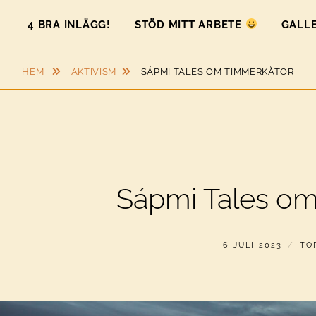
4 BRA INLÄGG!
STÖD MITT ARBETE
GALLE
HEM
AKTIVISM
SÁPMI TALES OM TIMMERKÅTOR
Sápmi Tales om
PUBLICERAT
AV
6 JULI 2023
TO