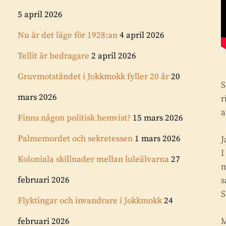
5 april 2026
Nu är det läge för 1928:an
4 april 2026
Tellit är bedragare
2 april 2026
Gruvmotståndet i Jokkmokk fyller 20 år
20
S
mars 2026
r
a
Finns någon politisk hemvist?
15 mars 2026
Palmemordet och sekretessen
1 mars 2026
J
I
Koloniala skillnader mellan luleälvarna
27
m
februari 2026
s
S
Flyktingar och invandrare i Jokkmokk
24
februari 2026
M