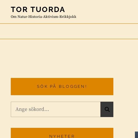
Skip
TOR TUORDA
to
Om Natur-Historia-Aktivism-Kvikkjokk
content
SÖK PÅ BLOGGEN!
Sök
S
efter:
Ö
K
NYHETER