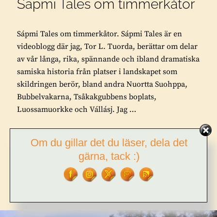
Sápmi Tales om timmerkåtor
Sápmi Tales om timmerkåtor. Sápmi Tales är en
videoblogg där jag, Tor L. Tuorda, berättar om delar
av vår långa, rika, spännande och ibland dramatiska
samiska historia från platser i landskapet som
skildringen berör, bland andra Nuortta Suohppa,
Bubbelvakarna, Tsåkakgubbens boplats,
Luossamuorkke och Vállásj. Jag …
SÁPMI
FORTSÄTT LÄSA
Om du gillar det du läser, dela det
TALES
OM
gärna, tack :)
TIMMERKÅTOR
BY
TOR L. TUORDA
LEAVE A COMMENT