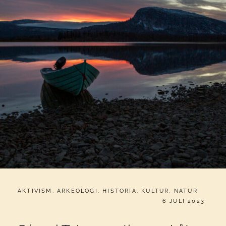
CATEGORIES:
AKTIVISM
,
ARKEOLOGI
,
HISTORIA
,
KULTUR
,
NATUR
PUBLICERAT
6 JULI 2023