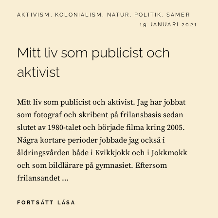
CATEGORIES:
AKTIVISM
,
KOLONIALISM
,
NATUR
,
POLITIK
,
SAMER
PUBLICERAT
19 JANUARI 2021
Mitt liv som publicist och
aktivist
Mitt liv som publicist och aktivist. Jag har jobbat
som fotograf och skribent på frilansbasis sedan
slutet av 1980-talet och började filma kring 2005.
Några kortare perioder jobbade jag också i
åldringsvården både i Kvikkjokk och i Jokkmokk
och som bildlärare på gymnasiet. Eftersom
frilansandet …
MITT
FORTSÄTT LÄSA
LIV