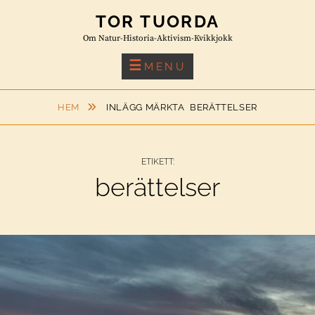
Skip
TOR TUORDA
to
Om Natur-Historia-Aktivism-Kvikkjokk
content
MENU
HEM
INLÄGG MÄRKTA
BERÄTTELSER
ETIKETT:
berättelser