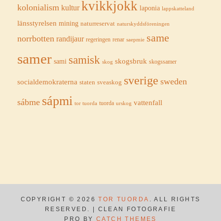
kvikkjokk
kolonialism
kultur
laponia
lappskatteland
länsstyrelsen
mining
naturreservat
naturskyddsföreningen
same
norrbotten
randijaur
regeringen
renar
saepmie
samer
samisk
sami
skogsbruk
skog
skogssamer
sverige
sweden
socialdemokraterna
staten
sveaskog
sápmi
sábme
vattenfall
tuorda
urskog
tor tuorda
COPYRIGHT © 2026
TOR TUORDA
. ALL RIGHTS
RESERVED. | CLEAN FOTOGRAFIE
PRO BY
CATCH THEMES