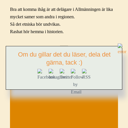
a
:
r
r
Bra att komma ihåg är att delägare i Allmänningen är lika
i
a
mycket samer som andra i regionen.
v
Så det etniska bör undvikas.
e
Rashat hör hemma i historien.
r
:
Om du gillar det du läser, dela det
LÄMNA ETT SVAR
gärna, tack :)
Din e-postadress kommer inte publiceras.
Obligatoriska fält är märkta
*
Kommentar
*