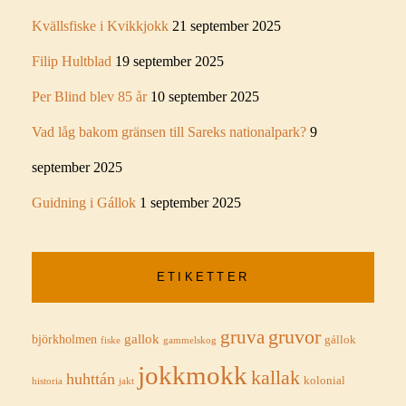
Kvällsfiske i Kvikkjokk
21 september 2025
Filip Hultblad
19 september 2025
Per Blind blev 85 år
10 september 2025
Vad låg bakom gränsen till Sareks nationalpark?
9
september 2025
Guidning i Gállok
1 september 2025
ETIKETTER
gruva
gruvor
björkholmen
gallok
gállok
gammelskog
fiske
jokkmokk
kallak
huhttán
kolonial
jakt
historia