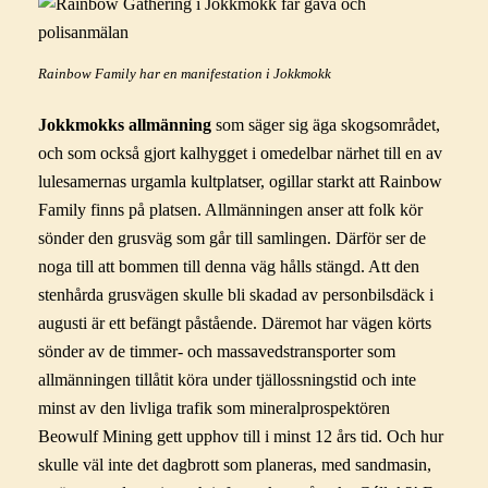
Rainbow Family har en manifestation i Jokkmokk
Jokkmokks allmänning
som säger sig äga skogsområdet,
och som också gjort kalhygget i omedelbar närhet till en av
lulesamernas urgamla kultplatser, ogillar starkt att Rainbow
Family finns på platsen. Allmänningen anser att folk kör
sönder den grusväg som går till samlingen. Därför ser de
noga till att bommen till denna väg hålls stängd. Att den
stenhårda grusvägen skulle bli skadad av personbilsdäck i
augusti är ett befängt påstående. Däremot har vägen körts
sönder av de timmer- och massavedstransporter som
allmänningen tillåtit köra under tjällossningstid och inte
minst av den livliga trafik som mineralprospektören
Beowulf Mining gett upphov till i minst 12 års tid. Och hur
skulle väl inte det dagbrott som planeras, med sandmasin,