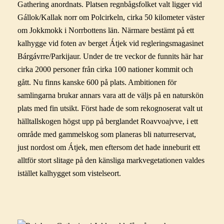
Gathering anordnats. Platsen regnbågsfolket valt ligger vid
Gállok/Kallak norr om Polcirkeln, cirka 50 kilometer väster
om Jokkmokk i Norrbottens län. Närmare bestämt på ett
kalhygge vid foten av berget Átjek vid regleringsmagasinet
Bárgávrre/Parkijaur. Under de tre veckor de funnits här har
cirka 2000 personer från cirka 100 nationer kommit och
gått. Nu finns kanske 600 på plats. Ambitionen för
samlingarna brukar annars vara att de väljs på en naturskön
plats med fin utsikt. Först hade de som rekognoserat valt ut
hälltallskogen högst upp på berglandet Roavvoajvve, i ett
område med gammelskog som planeras bli naturreservat,
just nordost om Átjek, men eftersom det hade inneburit ett
alltför stort slitage på den känsliga markvegetationen valdes
istället kalhygget som vistelseort.