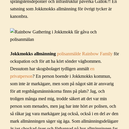
sprängstensdeponier och infrastruktur påverka Gállok?! En
satsning som Jokkmokks allmänning för övrigt tycker är
kanonbra.
Jokkmokks allmänning
polisanmälde Rainbow Family
för
ockupation och för att ha kört sönder vägbommen.
Dessutom har skogsbolaget tydligen anmält
en
privatperson
? En person boende i Jokkmokks kommun,
som inte är markägare, men som på något sätt är ansvarig
för att regnbågsmänniskorna finns på plats? Jag, och
troligen många med mig, trodde säkert att det var min
person som menades, men jag har inte hört av polisen, och
så råkar jag vara markägare jag också, också i en del av den
mark allmänningen säger sig äga. Som allmänningsdelägare
är jag chockad över och förbannad på hur allmänningen far