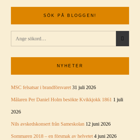
SÖK PÅ BLOGGEN!
Sök
S
efter:
Ö
K
NYHETER
MSC felsatsar i brandförsvaret
31 juli 2026
Målaren Per Daniel Holm besökte Kvikkjokk 1861
1 juli
2026
Nils avskedskonsert från Sameskolan
12 juni 2026
Sommaren 2018 – en försmak av helvetet
4 juni 2026