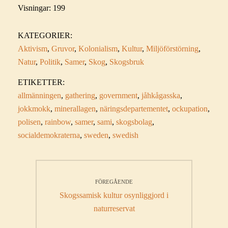
Visningar: 199
KATEGORIER:
Aktivism
,
Gruvor
,
Kolonialism
,
Kultur
,
Miljöförstörning
,
Natur
,
Politik
,
Samer
,
Skog
,
Skogsbruk
ETIKETTER:
allmänningen
,
gathering
,
government
,
jåhkågasska
,
jokkmokk
,
minerallagen
,
näringsdepartementet
,
ockupation
,
polisen
,
rainbow
,
samer
,
sami
,
skogsbolag
,
socialdemokraterna
,
sweden
,
swedish
Inläggsnavigering
FÖREGÅENDE
Föregående
Skogssamisk kultur osynliggjord i
inlägg:
naturreservat