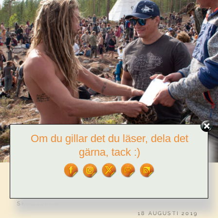
Om du gillar det du läser, dela det
gärna, tack :)
CATEGORIES:
AKTIVISM
,
GRUVOR
,
KOLONIALISM
,
KULTUR
,
MILJÖFÖRSTÖRNING
,
NATUR
,
POLITIK
,
SAMER
,
SKOG
,
SKOGSBRUK
PUBLICERAT
18 AUGUSTI 2019