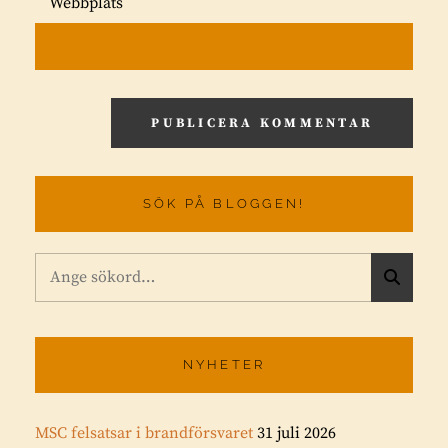
Webbplats
SÖK PÅ BLOGGEN!
Sök
S
efter:
Ö
K
NYHETER
MSC felsatsar i brandförsvaret
31 juli 2026