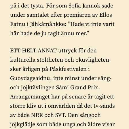
på i det tysta. För som Sofia Jannok sade
under samtalet efter premiären av Ellos
Eatnu i Jåhkåmåhkke: ”Hade vi inte varit
här hade de ju tagit ännu mer.”
ETT HELT ANNAT uttryck för den
kulturella stoltheten och okuvligheten
sker årligen på Påskfestivalen i
Guovdageaidnu, inte minst under sång-
och jojktävlingen Sámi Grand Prix.
Arrangemanget har på senare år tagit ett
större kliv ut i omvärlden då det tv-sänds
av både NRK och SVT. Den sångoch
jojkglädje som både unga och äldre visar