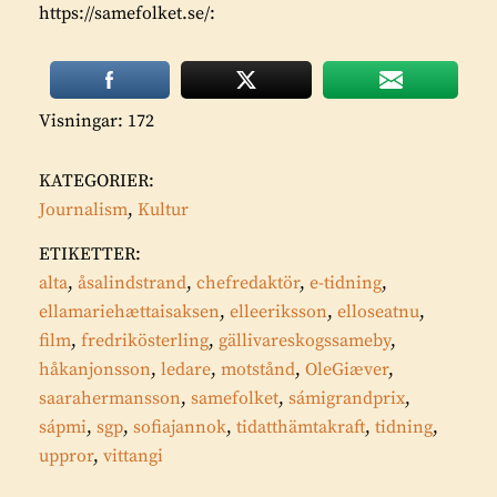
https://samefolket.se/:
Visningar: 172
KATEGORIER:
Journalism
,
Kultur
ETIKETTER:
alta
,
åsalindstrand
,
chefredaktör
,
e-tidning
,
ellamariehættaisaksen
,
elleeriksson
,
elloseatnu
,
film
,
fredrikösterling
,
gällivareskogssameby
,
håkanjonsson
,
ledare
,
motstånd
,
OleGiæver
,
saarahermansson
,
samefolket
,
sámigrandprix
,
sápmi
,
sgp
,
sofiajannok
,
tidatthämtakraft
,
tidning
,
uppror
,
vittangi