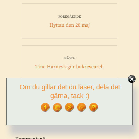
Inläggsnavigering
FÖREGÅENDE
Föregående
Hyttan den 20 maj
inlägg:
NÄSTA
Nästa
Tina Harnesk gör bokresearch
inlägg:
Om du gillar det du läser, dela det
gärna, tack :)
LÄMNA ETT SVAR
Din e-postadress kommer inte publiceras.
Obligatoriska fält är
märkta
*