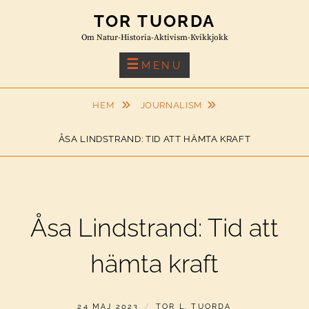
Skip
TOR TUORDA
to
Om Natur-Historia-Aktivism-Kvikkjokk
content
MENU
HEM
JOURNALISM
ÅSA LINDSTRAND: TID ATT HÄMTA KRAFT
Åsa Lindstrand: Tid att
hämta kraft
PUBLICERAT
AV
24 MAJ 2023
TOR L. TUORDA