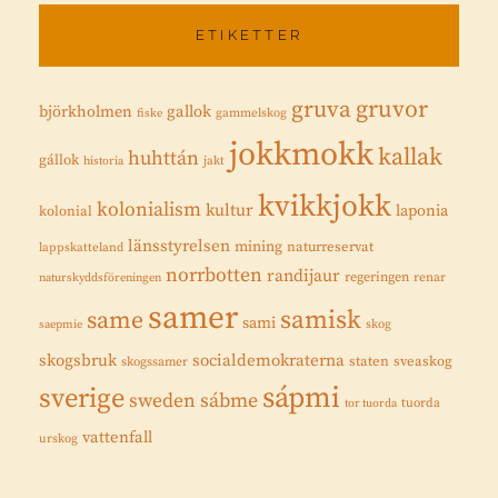
ETIKETTER
gruvor
gruva
gallok
björkholmen
fiske
gammelskog
jokkmokk
kallak
huhttán
gállok
historia
jakt
kvikkjokk
kolonialism
kultur
laponia
kolonial
länsstyrelsen
mining
naturreservat
lappskatteland
norrbotten
randijaur
regeringen
renar
naturskyddsföreningen
samer
samisk
same
sami
saepmie
skog
skogsbruk
socialdemokraterna
staten
sveaskog
skogssamer
sápmi
sverige
sweden
sábme
tuorda
tor tuorda
vattenfall
urskog