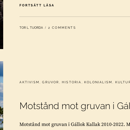
SKOLNING
FORTSÄTT LÄSA
I
CIVIL
OLYDNAD
BY
TOR L. TUORDA
2 COMMENTS
I
GÁLLOK
CATEGORIES:
AKTIVISM
,
GRUVOR
,
HISTORIA
,
KOLONIALISM
,
KULTU
Motstånd mot gruvan i Gál
Motstånd mot gruvan i Gállok Kallak 2010-2022. M