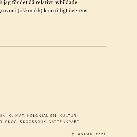
 jag för det då relativt nybildade
gruvor i Jokkmokk) kom tidigt överens
RIA
,
KLIMAT
,
KOLONIALISM
,
KULTUR
,
R
,
SKOG
,
SKOGSBRUK
,
VATTENKRAFT
,
PUBLICERAT
7 JANUARI 2022