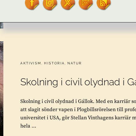
BLI
BY
TOR L. TUORDA
LEAVE A COMMENT
VARDAG
I
SVERIGE
CATEGORIES:
AKTIVISM
,
HISTORIA
,
NATUR
Skolning i civil olydnad i G
Skolning i civil olydnad i Gállok. Med en karriär s
att slagit sönder vapen i Plogbillsrörelsen till pro
universitet i USA, gör Stellan Vinthagens karriär m
hela …