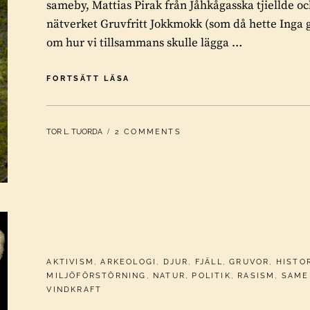
sameby, Mattias Pirak från Jåhkågasska tjiellde och
nätverket Gruvfritt Jokkmokk (som då hette Inga 
om hur vi tillsammans skulle lägga …
MOTSTÅND
FORTSÄTT LÄSA
MOT
GRUVAN
I
BY
TOR L. TUORDA
2 COMMENTS
GÁLLOK
KALLAK
2010-
2022
CATEGORIES:
AKTIVISM
,
ARKEOLOGI
,
DJUR
,
FJÄLL
,
GRUVOR
,
HISTO
MILJÖFÖRSTÖRNING
,
NATUR
,
POLITIK
,
RASISM
,
SAME
VINDKRAFT