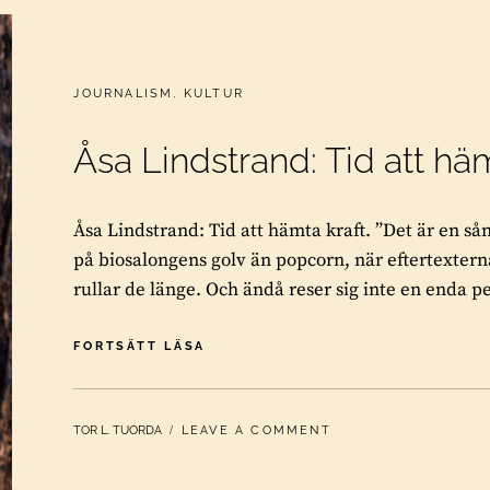
CATEGORIES:
JOURNALISM
,
KULTUR
Åsa Lindstrand: Tid att häm
Åsa Lindstrand: Tid att hämta kraft. ”Det är en sån 
på biosalongens golv än popcorn, när eftertexterna
rullar de länge. Och ändå reser sig inte en enda p
ÅSA
FORTSÄTT LÄSA
LINDSTRAND:
TID
ATT
BY
TOR L. TUORDA
LEAVE A COMMENT
HÄMTA
KRAFT