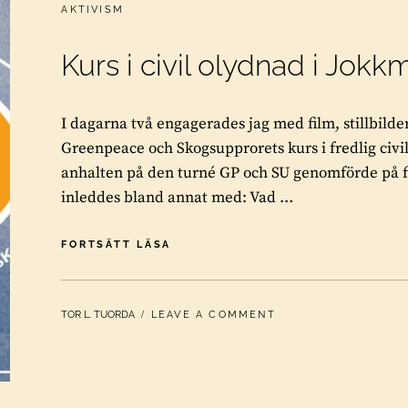
CATEGORIES:
AKTIVISM
Kurs i civil olydnad i Jok
I dagarna två engagerades jag med film, stillbilde
Greenpeace och Skogsupprorets kurs i fredlig civi
anhalten på den turné GP och SU genomförde på fl
inleddes bland annat med: Vad …
KURS
FORTSÄTT LÄSA
I
CIVIL
OLYDNAD
BY
TOR L. TUORDA
LEAVE A COMMENT
I
JOKKMOKK