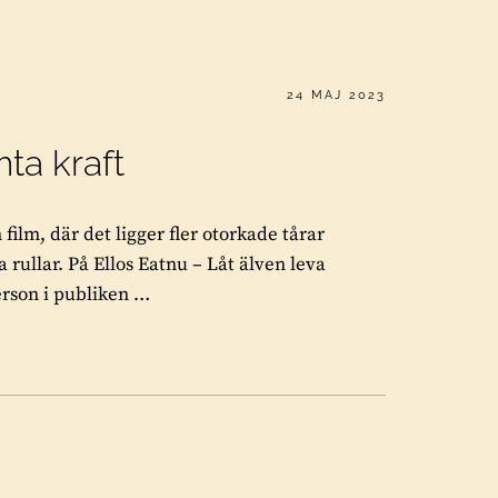
PUBLICERAT
24 MAJ 2023
ta kraft
film, där det ligger fler otorkade tårar
 rullar. På Ellos Eatnu – Låt älven leva
erson i publiken …