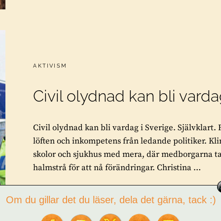
CATEGORIES:
AKTIVISM
Civil olydnad kan bli varda
Civil olydnad kan bli vardag i Sverige. Självklart.
löften och inkompetens från ledande politiker. K
skolor och sjukhus med mera, där medborgarna tagit
halmstrå för att nå förändringar. Christina …
CIVIL
FORTSÄTT LÄSA
Om du gillar det du läser, dela det gärna, tack :)
OLYDNAD
KAN