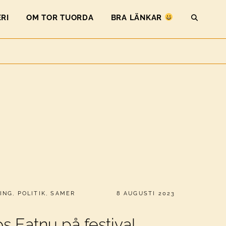
RI
OM TOR TUORDA
BRA LÄNKAR
SEAR
PUBLICERAT
ING
,
POLITIK
,
SAMER
8 AUGUSTI 2023
os Eatnu på festival