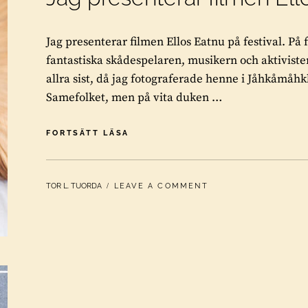
Jag presenterar filmen Ellos Eatnu på festival. På 
fantastiska skådespelaren, musikern och aktiviste
allra sist, då jag fotograferade henne i Jåhkåmåhkk
Samefolket, men på vita duken …
JAG
FORTSÄTT LÄSA
PRESENTERAR
FILMEN
ELLOS
BY
TOR L. TUORDA
LEAVE A COMMENT
EATNU
PÅ
FESTIVAL