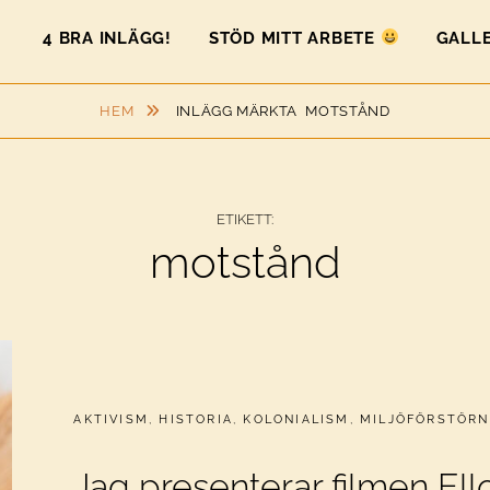
4 BRA INLÄGG!
STÖD MITT ARBETE
GALLE
HEM
INLÄGG MÄRKTA
MOTSTÅND
ETIKETT:
motstånd
CATEGORIES:
AKTIVISM
,
HISTORIA
,
KOLONIALISM
,
MILJÖFÖRSTÖRN
Jag presenterar filmen Ell