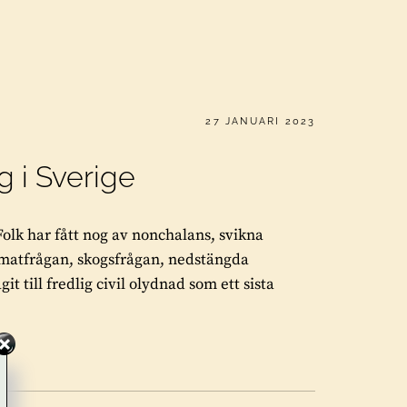
PUBLICERAT
27 JANUARI 2023
g i Sverige
 Folk har fått nog av nonchalans, svikna
limatfrågan, skogsfrågan, nedstängda
 till fredlig civil olydnad som ett sista