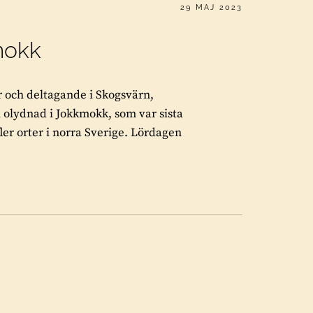
PUBLICERAT
29 MAJ 2023
kmokk
r och deltagande i Skogsvärn,
l olydnad i Jokkmokk, som var sista
er orter i norra Sverige. Lördagen