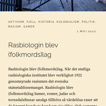
CATEGORIES:
AKTIVISM
,
FJÄLL
,
HISTORIA
,
KOLONIALISM
,
POLITIK
,
RASISM
,
SAMER
PUBLICERAT
1 MAJ 2022
Rasbiologin blev
(folkmords)lag
Rasbiologin blev (folkmords)lag. När det statliga
rasbiologiska institutet blev verklighet 1922
genomsyrade rasismen det svenska
statsetablissemanget. Rasbiologin blev
(folkmords)lag Samer, romer, judar och
tornedalsfinnar ansågs tillhöra så värdelösa raser att