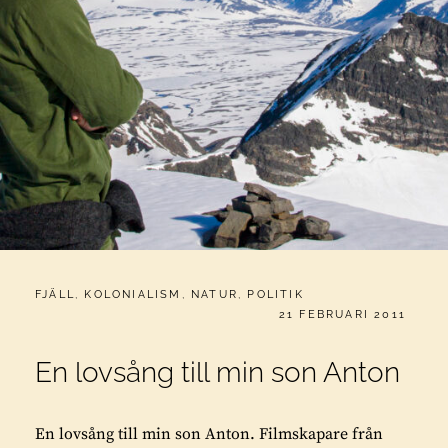
CATEGORIES:
FJÄLL
,
KOLONIALISM
,
NATUR
,
POLITIK
PUBLICERAT
21 FEBRUARI 2011
En lovsång till min son Anton
En lovsång till min son Anton. Filmskapare från