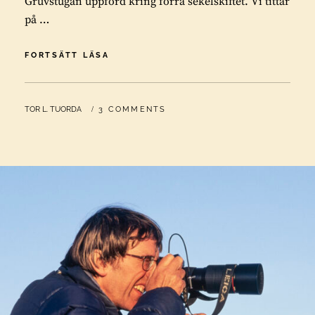
Gruvstugan uppförd kring förra sekelskiftet. Vi tittar
på …
VANDALISERAT
FORTSÄTT LÄSA
FORNMINNE
BY
TOR L. TUORDA
3 COMMENTS