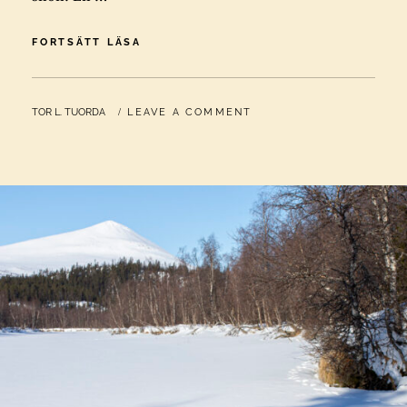
SKIDTUR
FORTSÄTT LÄSA
PÅ
RUOVDDEVÁRSKÁJDDE
BY
TOR L. TUORDA
LEAVE A COMMENT