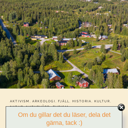
CATEGORIES:
AKTIVISM
,
ARKEOLOGI
,
FJÄLL
,
HISTORIA
,
KULTUR
,
NATUR
,
NATURVÅRD
,
TURISM
PUBLICERAT
26 JANUARI 2023
Om du gillar det du läser, dela det
gärna, tack :)