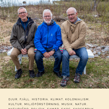
CATEGORIES:
DJUR
,
FJÄLL
,
HISTORIA
,
KLIMAT
,
KOLONIALISM
,
KULTUR
,
MILJÖFÖRSTÖRNING
,
MUSIK
,
NATUR
,