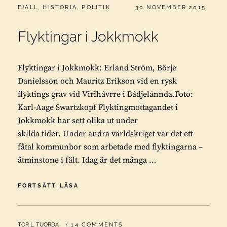
CATEGORIES:
PUBLICERAT
FJÄLL
,
HISTORIA
,
POLITIK
30 NOVEMBER 2015
Flyktingar i Jokkmokk
Flyktingar i Jokkmokk: Erland Ström, Börje
Danielsson och Mauritz Erikson vid en rysk
flyktings grav vid Virihávrre i Bádjelánnda.Foto:
Karl-Aage Swartzkopf Flyktingmottagandet i
Jokkmokk har sett olika ut under
skilda tider. Under andra världskriget var det ett
fåtal kommunbor som arbetade med flyktingarna –
åtminstone i fält. Idag är det många …
FLYKTINGAR
FORTSÄTT LÄSA
I
JOKKMOKK
BY
TOR L. TUORDA
14 COMMENTS