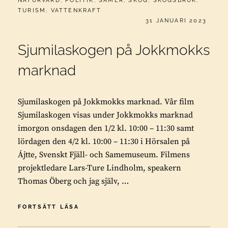
NATURVÅRD
,
POLITIK
,
SAMER
,
SKOG
,
SKOGSBRUK
,
TURISM
,
VATTENKRAFT
PUBLICERAT
31 JANUARI 2023
Sjumilaskogen på Jokkmokks
marknad
Sjumilaskogen på Jokkmokks marknad. Vår film
Sjumilaskogen visas under Jokkmokks marknad
imorgon onsdagen den 1/2 kl. 10:00 – 11:30 samt
lördagen den 4/2 kl. 10:00 – 11:30 i Hörsalen på
Ájtte, Svenskt Fjäll- och Samemuseum. Filmens
projektledare Lars-Ture Lindholm, speakern
Thomas Öberg och jag själv, …
SJUMILASKOGEN
FORTSÄTT LÄSA
PÅ
JOKKMOKKS