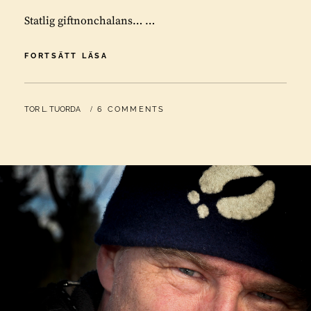
Statlig giftnonchalans… …
STATENS
FORTSÄTT LÄSA
SLAPPHET
MED
SINA
BY
TOR L. TUORDA
6 COMMENTS
EGNA
GIFTIGA
GRUVOR