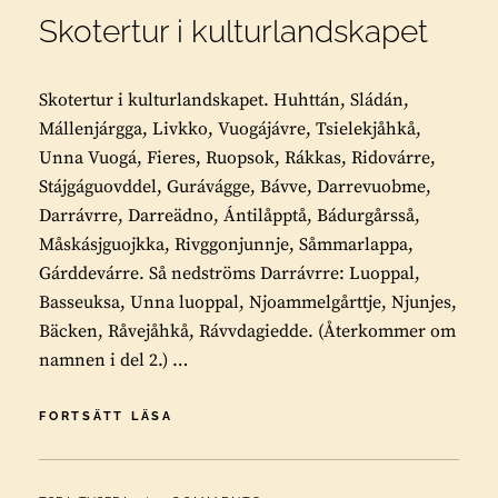
Skotertur i kulturlandskapet
Skotertur i kulturlandskapet. Huhttán, Sládán,
Mállenjárgga, Livkko, Vuogájávre, Tsielekjåhkå,
Unna Vuogá, Fieres, Ruopsok, Rákkas, Ridovárre,
Stájgáguovddel, Gurávágge, Bávve, Darrevuobme,
Darrávrre, Darreädno, Ántilåpptå, Bádurgårsså,
Måskásjguojkka, Rivggonjunnje, Såmmarlappa,
Gárddevárre. Så nedströms Darrávrre: Luoppal,
Basseuksa, Unna luoppal, Njoammelgårttje, Njunjes,
Bäcken, Råvejåhkå, Rávvdagiedde. (Återkommer om
namnen i del 2.) …
SKOTERTUR
FORTSÄTT LÄSA
I
KULTURLANDSKAPET