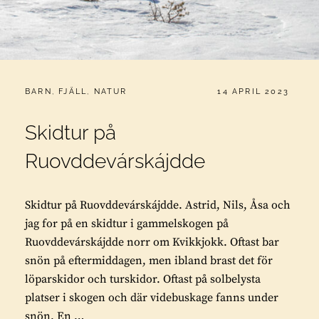
CATEGORIES:
PUBLICERAT
BARN
,
FJÄLL
,
NATUR
14 APRIL 2023
Skidtur på
Ruovddevárskájdde
Skidtur på Ruovddevárskájdde. Astrid, Nils, Åsa och
jag for på en skidtur i gammelskogen på
Ruovddevárskájdde norr om Kvikkjokk. Oftast bar
snön på eftermiddagen, men ibland brast det för
löparskidor och turskidor. Oftast på solbelysta
platser i skogen och där videbuskage fanns under
snön. En …