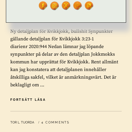
Ny detaljplan för Kvikkjokk,
bullshit
Ny detaljplan för Kvikkjokk, bullshit Synpunkter
gällande detaljplan för Kvikkjokk 3:23-1
diarienr 2020:944 Nedan lämnar jag löpande
synpunkter på delar av den detaljplan Jokkmokks
kommun har upprättat för Kvikkjokk. Rent allmänt
kan jag konstatera att detaljplanen innehåller
åtskilliga sakfel, vilket är anmärkningsvärt. Det är
beklagligt om …
NY
FORTSÄTT LÄSA
DETALJPLAN
FÖR
KVIKKJOKK,
BY
TOR L. TUORDA
4 COMMENTS
BULLSHIT