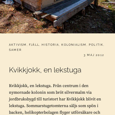
CATEGORIES:
AKTIVISM
,
FJÄLL
,
HISTORIA
,
KOLONIALISM
,
POLITIK
,
SAMER
PUBLICERAT
3 MAJ 2012
Kvikkjokk, en lekstuga
Kvikkjokk, en lekstuga. Från centrum i den
nymornade kolonin som bröt silvermalm via
jordbruksbygd till turistort har Kvikkjokk blivit en
lekstuga. Sommarstugetomterna säljs som spön i
backen, helikopterbolagen flyger utförsåkare och