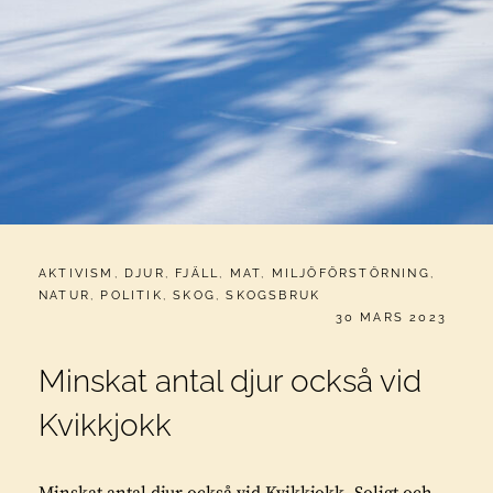
CATEGORIES:
AKTIVISM
,
DJUR
,
FJÄLL
,
MAT
,
MILJÖFÖRSTÖRNING
,
NATUR
,
POLITIK
,
SKOG
,
SKOGSBRUK
PUBLICERAT
30 MARS 2023
Minskat antal djur också vid
Kvikkjokk