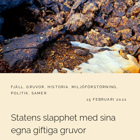
CATEGORIES:
FJÄLL
,
GRUVOR
,
HISTORIA
,
MILJÖFÖRSTÖRNING
,
POLITIK
,
SAMER
PUBLICERAT
15 FEBRUARI 2022
Statens slapphet med sina
egna giftiga gruvor