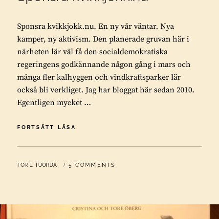
Sponsra kvikkjokk.nu. En ny vår väntar. Nya
kamper, ny aktivism. Den planerade gruvan här i
närheten lär väl få den socialdemokratiska
regeringens godkännande någon gång i mars och
många fler kalhyggen och vindkraftsparker lär
också bli verkliget. Jag har bloggat här sedan 2010.
Egentligen mycket …
SPONSRA
FORTSÄTT LÄSA
KVIKKJOKK.NU
BY
TOR L. TUORDA
5 COMMENTS