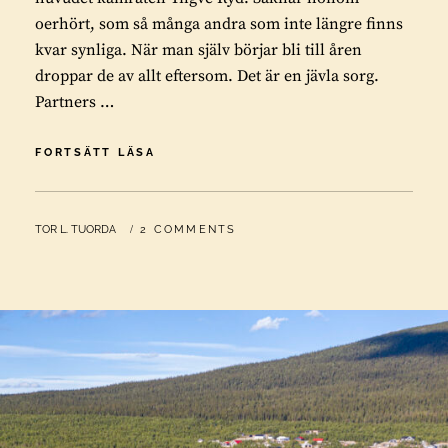
oerhört, som så många andra som inte längre finns
kvar synliga. När man själv börjar bli till åren
droppar de av allt eftersom. Det är en jävla sorg.
Partners …
YNGVE
FORTSÄTT LÄSA
MIN
VÄN
BY
TOR L. TUORDA
2 COMMENTS