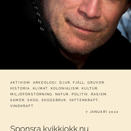
CATEGORIES:
AKTIVISM
,
ARKEOLOGI
,
DJUR
,
FJÄLL
,
GRUVOR
,
HISTORIA
,
KLIMAT
,
KOLONIALISM
,
KULTUR
,
MILJÖFÖRSTÖRNING
,
NATUR
,
POLITIK
,
RASISM
,
SAMER
,
SKOG
,
SKOGSBRUK
,
VATTENKRAFT
,
VINDKRAFT
PUBLICERAT
7 JANUARI 2022
Sponsra kvikkjokk.nu