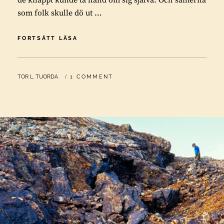
de knappt kunde ta hand om sig själva. Och samerna
som folk skulle dö ut …
RASBIOLOGIN
FORTSÄTT LÄSA
BLEV
(FOLKMORDS)LAG
BY
TOR L. TUORDA
1 COMMENT