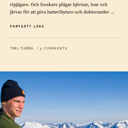
ripjägare. Och forskare plågar björnar, loar och
järvar för att göra batteribytare och doktorander …
KVIKKJOKK,
FORTSÄTT LÄSA
EN
LEKSTUGA
BY
TOR L. TUORDA
5 COMMENTS