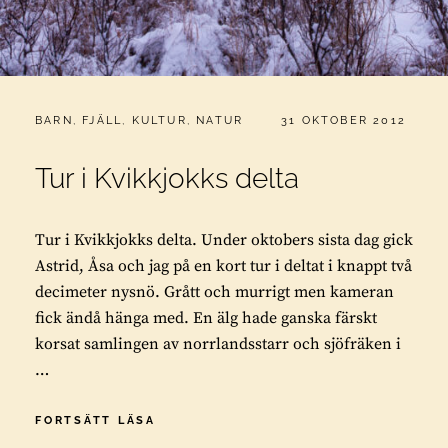
CATEGORIES:
PUBLICERAT
BARN
,
FJÄLL
,
KULTUR
,
NATUR
31 OKTOBER 2012
Tur i Kvikkjokks delta
Tur i Kvikkjokks delta. Under oktobers sista dag gick
Astrid, Åsa och jag på en kort tur i deltat i knappt två
decimeter nysnö. Grått och murrigt men kameran
fick ändå hänga med. En älg hade ganska färskt
korsat samlingen av norrlandsstarr och sjöfräken i
…
TUR
FORTSÄTT LÄSA
I