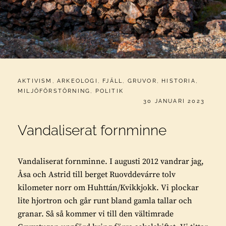
CATEGORIES:
AKTIVISM
,
ARKEOLOGI
,
FJÄLL
,
GRUVOR
,
HISTORIA
,
MILJÖFÖRSTÖRNING
,
POLITIK
PUBLICERAT
30 JANUARI 2023
Vandaliserat fornminne
Vandaliserat fornminne. I augusti 2012 vandrar jag,
Åsa och Astrid till berget Ruovddevárre tolv
kilometer norr om Huhttán/Kvikkjokk. Vi plockar
lite hjortron och går runt bland gamla tallar och
granar. Så så kommer vi till den vältimrade