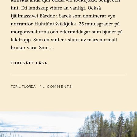
Minskat antal djur också vid Kvikkjokk. Soligt och
fint. Ett landskap vitare än vanligt. Också
fjällmassivet Bårdde i Sarek som dominerar vyn
norranför Huhttán/Kvikkjokk. 25 minusgrader på
morgonsnätterna och eftermiddagar som bjuder på
takdropp. Som en vinter i slutet av mars normalt
brukar vara. Som …
MINSKAT
FORTSÄTT LÄSA
ANTAL
DJUR
OCKSÅ
BY
TOR L. TUORDA
2 COMMENTS
VID
KVIKKJOKK