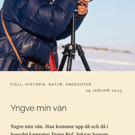
CATEGORIES:
FJÄLL
,
HISTORIA
,
NATUR
,
SNÖSKOTER
PUBLICERAT
29 JANUARI 2023
Yngve min vän
Yngve min vän. Han kommer upp då och då i
huvudet kamraten Yngve Ryd. Saknar honom