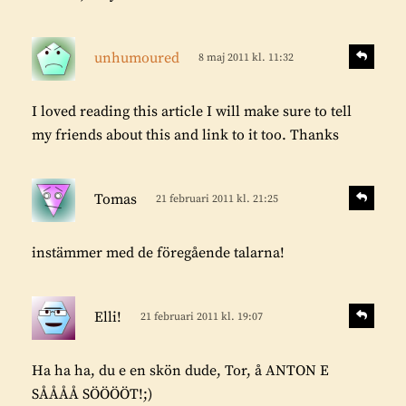
r
:
s
S
unhumoured
8 maj 2011 kl. 11:32
v
k
a
r
r
I loved reading this article I will make sure to tell
i
a
my friends about this and link to it too. Thanks
v
e
s
r
S
Tomas
21 februari 2011 kl. 21:25
v
k
:
a
r
r
instämmer med de föregående talarna!
i
a
v
s
e
S
Elli!
21 februari 2011 kl. 19:07
v
k
r
a
r
:
r
Ha ha ha, du e en skön dude, Tor, å ANTON E
i
a
SÅÅÅÅ SÖÖÖÖT!;)
v