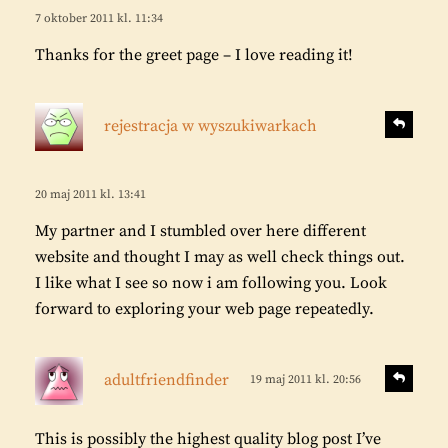
r
i
7 oktober 2011 kl. 11:34
a
v
Thanks for the greet page – I love reading it!
e
r
s
:
S
rejestracja w wyszukiwarkach
v
k
a
r
r
i
20 maj 2011 kl. 13:41
a
v
My partner and I stumbled over here different
e
website and thought I may as well check things out.
r
I like what I see so now i am following you. Look
:
forward to exploring your web page repeatedly.
s
S
adultfriendfinder
19 maj 2011 kl. 20:56
v
k
a
r
r
This is possibly the highest quality blog post I’ve
i