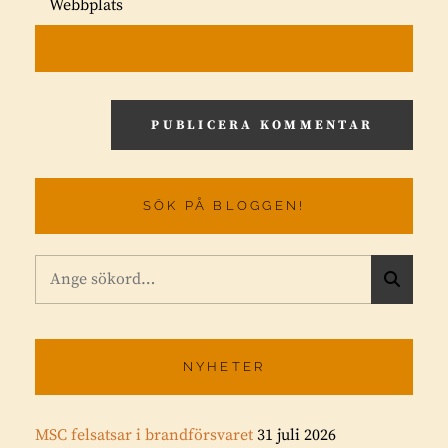
Webbplats
SÖK PÅ BLOGGEN!
Sök
S
efter:
Ö
K
NYHETER
MSC felsatsar i brandförsvaret
31 juli 2026