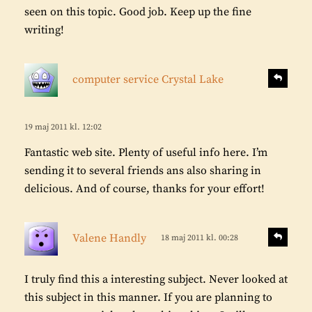
a
seen on this topic. Good job. Keep up the fine
v
writing!
e
r
:
s
S
computer service Crystal Lake
v
k
a
r
r
i
19 maj 2011 kl. 12:02
a
v
Fantastic web site. Plenty of useful info here. I’m
e
sending it to several friends ans also sharing in
r
delicious. And of course, thanks for your effort!
:
s
S
Valene Handly
18 maj 2011 kl. 00:28
v
k
a
r
r
I truly find this a interesting subject. Never looked at
i
a
this subject in this manner. If you are planning to
v