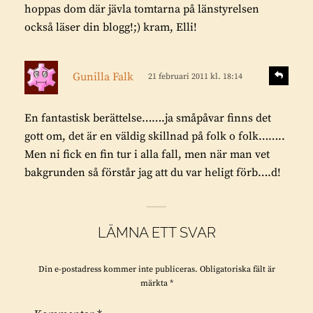
hoppas dom där jävla tomtarna på länstyrelsen
e
också läser din blogg!;) kram, Elli!
r
:
s
S
Gunilla Falk
21 februari 2011 kl. 18:14
v
k
a
r
r
En fantastisk berättelse…….ja småpåvar finns det
i
a
gott om, det är en väldig skillnad på folk o folk……..
v
Men ni fick en fin tur i alla fall, men när man vet
e
bakgrunden så förstår jag att du var heligt förb….d!
r
:
LÄMNA ETT SVAR
Din e-postadress kommer inte publiceras.
Obligatoriska fält är
märkta
*