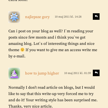
r
:
s
S
najlepsze gory
10 maj 2011 kl. 14:28
v
k
a
r
r
Can i post on your blog as well? I`m reading your
i
a
posts since few monts and i think you`ve got
v
amazing blog. Lot`s of interesting things and nice
e
theme
If you want to give me an access write me
r
by e-mail.
:
s
S
how to jump higher
10 maj 2011 kl. 01:59
v
k
a
r
r
Normally I don’t read article on blogs, but I would
i
a
like to say that this write-up very forced me to try
v
and do it! Your writing style has been surprised me.
e
Thanks, very nice article.