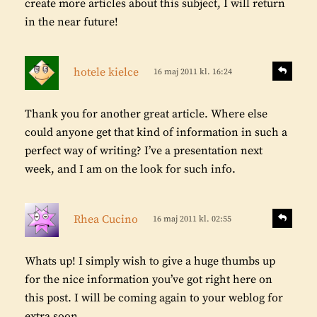
create more articles about this subject, I will return
e
in the near future!
r
:
s
S
hotele kielce
16 maj 2011 kl. 16:24
v
k
a
r
r
Thank you for another great article. Where else
i
a
could anyone get that kind of information in such a
v
perfect way of writing? I’ve a presentation next
e
week, and I am on the look for such info.
r
:
s
S
Rhea Cucino
16 maj 2011 kl. 02:55
v
k
a
r
r
Whats up! I simply wish to give a huge thumbs up
i
a
for the nice information you’ve got right here on
v
this post. I will be coming again to your weblog for
e
extra soon.