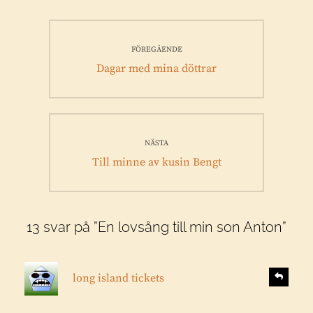
Inläggsnavigering
FÖREGÅENDE
Föregående
Dagar med mina döttrar
inlägg:
NÄSTA
Nästa
Till minne av kusin Bengt
inlägg:
13 svar på ”En lovsång till min son Anton”
s
S
long island tickets
v
k
a
r