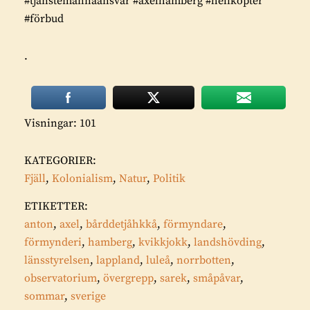
#tjänstemannaansvar #axelhamberg #helikopter
#förbud
.
Visningar: 101
KATEGORIER:
Fjäll
,
Kolonialism
,
Natur
,
Politik
ETIKETTER:
anton
,
axel
,
bårddetjåhkkå
,
förmyndare
,
förmynderi
,
hamberg
,
kvikkjokk
,
landshövding
,
länsstyrelsen
,
lappland
,
luleå
,
norrbotten
,
observatorium
,
övergrepp
,
sarek
,
småpåvar
,
sommar
,
sverige