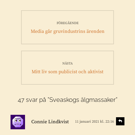
Inläggsnavigering
FÖREGÅENDE
Föregående
Media går gruvindustrins ärenden
inlägg:
NÄSTA
Nästa
Mitt liv som publicist och aktivist
inlägg:
47 svar på ”Sveaskogs älgmassaker”
s
S
Connie Lindkvist
11 januari 2021 kl. 22:16
v
k
a
r