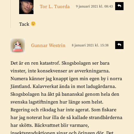
e
s
S
Tor L. Tuorda
9 januari 2021 kl. 08:43
v
r
k
a
:
r
r
Tack
i
a
v
s
e
S
Gunnar Westrin
8 januari 2021 kl. 15:38
v
k
r
a
r
:
r
Det är en ren katastrof. Skogsbolagen ser bara
i
a
vinster, inte konsekvenser av avverkningarna.
v
Numera känner jag knappt igen min egen by i norra
e
Jämtland. Kalavverkat ända in mot ladugårdarna.
r
Skogsbolagen ha åkt på bananskal genom hela den
:
svenska lagstiftningen hur länge som helst.
Regering och riksdag har inte agerat. Som fiskare
har jag noterat hur illa de så kallade strandbårderna
har skötts. Bäckvattnet blir varmare,
insektsproduktionen sinar och öringen dör. Det