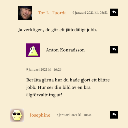
:
s
S
Tor L. Tuorda
9 januari 2021 kl. 08:51
v
k
a
r
r
Ja verkligen, de gör ett jättedåligt jobb.
i
a
v
e
s
S
Anton Konradsson
v
r
k
a
:
r
r
i
9 januari 2021 kl. 16:26
a
v
Berätta gärna hur du hade gjort ett bättre
e
jobb. Hur ser din bild av en bra
r
älgförvaltning ut?
:
s
S
Josephine
7 januari 2021 kl. 10:34
v
k
a
r