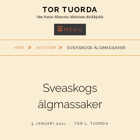
Skip
TOR TUORDA
to
Om Natur-Historia-Aktivism-Kvikkjokk
content
MENU
HEM
AKTIVISM
SVEASKOGS ÄLGMASSAKER
Sveaskogs
älgmassaker
PUBLICERAT
AV
5 JANUARI 2021
TOR L. TUORDA