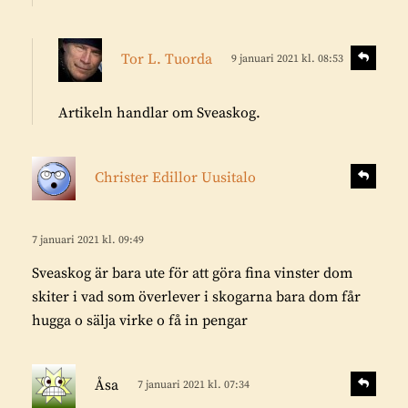
s
S
Tor L. Tuorda
9 januari 2021 kl. 08:53
v
k
a
r
r
Artikeln handlar om Sveaskog.
i
a
v
e
s
S
Christer Edillor Uusitalo
v
r
k
a
:
r
r
i
7 januari 2021 kl. 09:49
a
v
Sveaskog är bara ute för att göra fina vinster dom
e
skiter i vad som överlever i skogarna bara dom får
r
hugga o sälja virke o få in pengar
:
s
S
Åsa
7 januari 2021 kl. 07:34
v
k