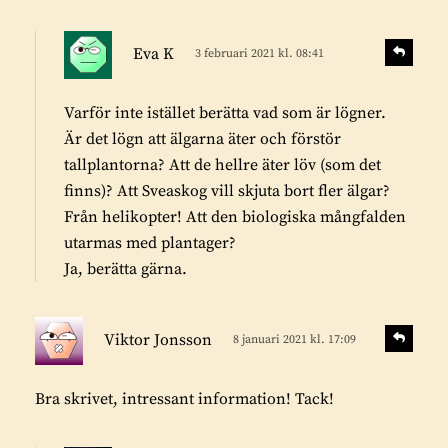
r
:
s
S
Eva K
3 februari 2021 kl. 08:41
v
k
a
r
r
Varför inte istället berätta vad som är lögner.
i
a
Är det lögn att älgarna äter och förstör
v
tallplantorna? Att de hellre äter löv (som det
e
finns)? Att Sveaskog vill skjuta bort fler älgar?
r
Från helikopter! Att den biologiska mångfalden
:
utarmas med plantager?
Ja, berätta gärna.
s
S
Viktor Jonsson
8 januari 2021 kl. 17:09
v
k
a
r
r
Bra skrivet, intressant information! Tack!
i
a
v