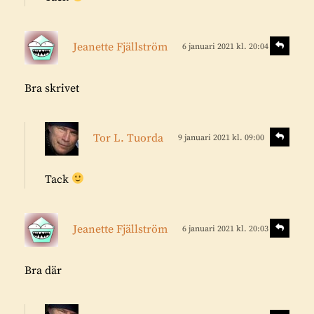
i
a
v
e
s
S
Jeanette Fjällström
6 januari 2021 kl. 20:04
v
r
k
a
:
r
r
Bra skrivet
i
a
v
s
e
S
Tor L. Tuorda
9 januari 2021 kl. 09:00
v
k
r
a
r
:
r
Tack
i
a
v
e
s
S
Jeanette Fjällström
6 januari 2021 kl. 20:03
v
r
k
a
:
r
r
Bra där
i
a
v
s
e