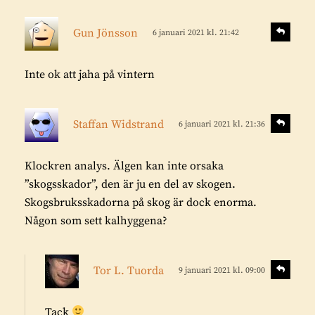
:
s
S
Gun Jönsson
6 januari 2021 kl. 21:42
v
k
a
r
r
Inte ok att jaha på vintern
i
a
v
e
s
S
Staffan Widstrand
6 januari 2021 kl. 21:36
v
r
k
a
:
r
r
Klockren analys. Älgen kan inte orsaka
i
a
”skogsskador”, den är ju en del av skogen.
v
Skogsbruksskadorna på skog är dock enorma.
e
Någon som sett kalhyggena?
r
:
s
S
Tor L. Tuorda
9 januari 2021 kl. 09:00
v
k
a
r
r
Tack