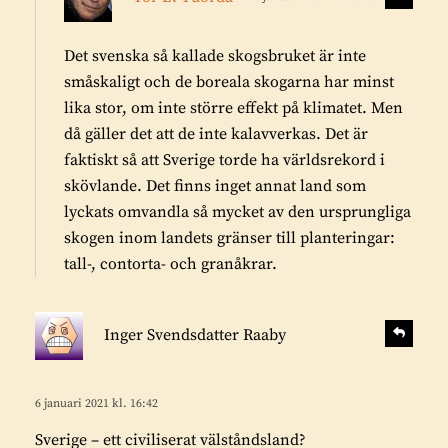
v
k
a
r
r
Det svenska så kallade skogsbruket är inte
i
a
småskaligt och de boreala skogarna har minst
v
lika stor, om inte större effekt på klimatet. Men
e
då gäller det att de inte kalavverkas. Det är
r
faktiskt så att Sverige torde ha världsrekord i
:
skövlande. Det finns inget annat land som
lyckats omvandla så mycket av den ursprungliga
skogen inom landets gränser till planteringar:
tall-, contorta- och granåkrar.
s
S
Inger Svendsdatter Raaby
v
k
a
r
r
i
6 januari 2021 kl. 16:42
a
v
Sverige – ett civiliserat välståndsland?