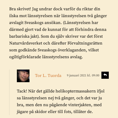
a
r
r
Bra skrivet! Jag undrar dock varför du riktar din
i
a
ilska mot länsstyrelsen när länsstyrelsen två gånger
v
avslagit Sveaskogs ansökan. (Länsstyrelsen har
e
därmed gjort vad de kunnat för att förhindra denna
r
barbariska jakt). Som du själv skriver var det först
:
Naturvårdsverket och därefter Förvaltningsrätten
som godkände Sveaskogs överklaganden, vilket
ogiltigförklarade länsstyrelsens avslag.
s
S
Tor L. Tuorda
9 januari 2021 kl. 09:00
v
k
a
r
r
Tack! När det gällde helikoptermassakern ifjol
i
a
sa länsstyrelsen nej två gånger, och det var ju
v
bra, men den nu pågående vinterjakten, med
e
jägare på skidor eller till fots, tillåter de.
r