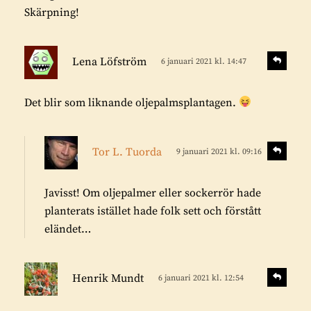
e
Skärpning!
r
:
s
S
Lena Löfström
6 januari 2021 kl. 14:47
v
k
a
r
r
Det blir som liknande oljepalmsplantagen.
i
a
v
e
s
S
Tor L. Tuorda
9 januari 2021 kl. 09:16
v
r
k
a
:
r
r
Javisst! Om oljepalmer eller sockerrör hade
i
a
planterats istället hade folk sett och förstått
v
eländet…
e
r
s
:
S
Henrik Mundt
6 januari 2021 kl. 12:54
v
k
a
r