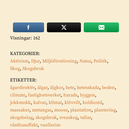
Visningar: 162
KATEGORIER:
Aktivism
,
Djur
,
Miljöförstörning
,
Natur
,
Politik
,
Skog
,
Skogsbruk
ETIKETTER:
ägardirektiv
,
älgar
,
älgkor
,
bete
,
betesskada
,
boden
,
climate
,
fastighetsverket
,
harads
,
hyggen
,
jokkmokk
,
kalvar
,
klimat
,
klövvilt
,
koldioxid
,
massaker
,
metangas
,
moose
,
plantation
,
plantering
,
skogsbolag
,
skogsbruk
,
sveaskog
,
tallar
,
växthuseffekt
,
vuollerim