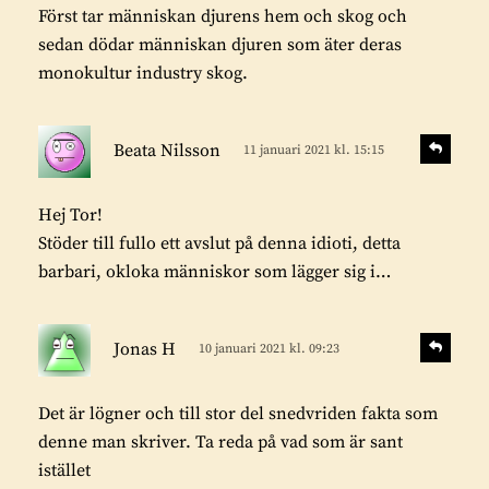
r
Först tar människan djurens hem och skog och
i
a
sedan dödar människan djuren som äter deras
v
monokultur industry skog.
e
r
s
:
S
Beata Nilsson
11 januari 2021 kl. 15:15
v
k
a
r
r
Hej Tor!
i
a
Stöder till fullo ett avslut på denna idioti, detta
v
barbari, okloka människor som lägger sig i…
e
r
s
:
S
Jonas H
10 januari 2021 kl. 09:23
v
k
a
r
r
Det är lögner och till stor del snedvriden fakta som
i
a
denne man skriver. Ta reda på vad som är sant
v
istället
e