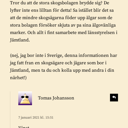
Tror du att de stora skogsbolagen brydde sig? De
lyfter inte ens lilltan för detta! Sa istället blir det sa
att de mindre skogsägarna föder upp älgar som de
stora bolagen försöker skjuta av pa sina älgovänliga
marker. Och allt i fint samarbete med länsstyrelsen i
Jämtland.
(nej, jag bor inte i Sverige, denna informationen har
jag fatt fran en skogsägare och jägare som bor i
Jämtland, men ta du och kolla upp med andra i din
närhet!)
s
S
Tomas Johansson
v
k
a
r
r
i
7 januari 2021 kl. 15:51
a
v
Vinst…