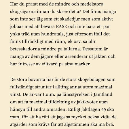
r
Har du pratat med de mindre och medelstora
i
a
skogsägarna innan du skrev detta? Det finns manga
v
som inte ser älg som ett skadedjur men som aktivt
e
jobbar med att bevara RASE och inte bara ett par
r
ynka träd utan hundratals, just eftersom ifall det
:
finns tillräckligt med rönn, ek osv. sa blir
betesskadorna mindre pa tallarna. Dessutom är
manga av dem jägare eller arrenderar ut jakten och
har intresse av viltvard pa sina marker.
De stora bovarna här är de stora skogsbolagen som
fullständigt struntar i allting annat utom maximal
vinst. De är-var t.o.m. pa länsstyrelsen i Jämtland
om att fa maximal tilldelning av jaktkvoter utan
hänsyn till andra omraden. Enligt jaktlagen 4§ ska
man, för att ha rätt att jaga sa mycket ocksa vidta de
atgärder som krävs fär att älgstammen ska ma bra.