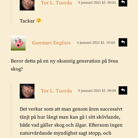
S
Tor L. Tuorda
9 januari 2021 kl. 09:01
v
k
r
a
r
:
r
Tackar
i
a
v
s
e
S
Gunmari Engfors
6 januari 2021 kl. 19:04
v
k
r
a
r
:
r
Beror detta på en ny okunnig generation på Svea
i
a
skog?
v
e
r
s
S
Tor L. Tuorda
9 januari 2021 kl. 09:04
v
:
k
a
r
r
Det verkar som att man genom åren successivt
i
a
tänjt på hur långt man kan gå i sitt skövlande,
v
både vad gäller skog och älgar. Eftersom ingen
e
naturvårdande myndighet sagt stopp, och
r