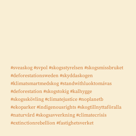
#sveaskog
#svpol
#skogsstyrelsen
#skogsmissbruket
#deforestationsweden
#skyddaskogen
#klimatsmartmedskog
#standwithluoktomávas
#deforestation
#skogstokig
#kalhygge
#skogsskövling
#climatejustice
#noplanetb
#ekoparker
#indigenousrights
#skogtillnyttaföralla
#naturvård
#skogsavverkning
#climatecrisis
#extinctionrebellion
#fastighetsverket