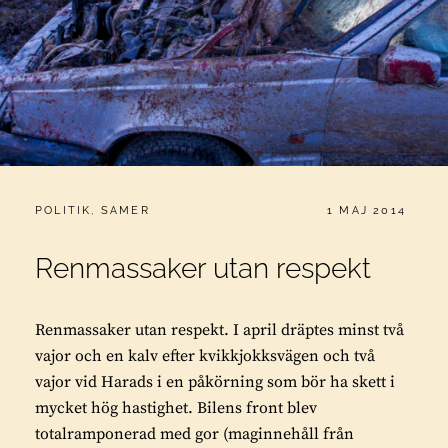
CATEGORIES:
PUBLICERAT
POLITIK
,
SAMER
1 MAJ 2014
Renmassaker utan respekt
Renmassaker utan respekt. I april dräptes minst två
vajor och en kalv efter kvikkjokksvägen och två
vajor vid Harads i en påkörning som bör ha skett i
mycket hög hastighet. Bilens front blev
totalramponerad med gor (maginnehåll från