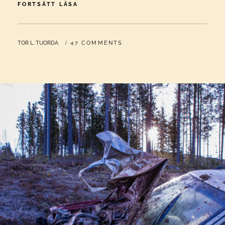
SVEASKOGS
FORTSÄTT LÄSA
ÄLGMASSAKER
BY
TOR L. TUORDA
47 COMMENTS