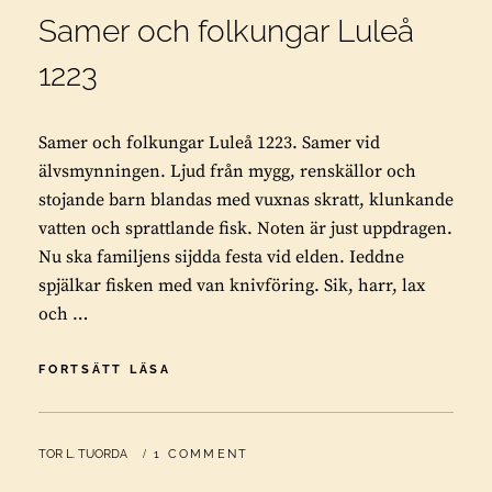
Samer och folkungar Luleå
1223
Samer och folkungar Luleå 1223. Samer vid
älvsmynningen. Ljud från mygg, renskällor och
stojande barn blandas med vuxnas skratt, klunkande
vatten och sprattlande fisk. Noten är just uppdragen.
Nu ska familjens sijdda festa vid elden. Ieddne
spjälkar fisken med van knivföring. Sik, harr, lax
och …
SAMER
FORTSÄTT LÄSA
OCH
FOLKUNGAR
LULEÅ
BY
TOR L. TUORDA
1 COMMENT
1223