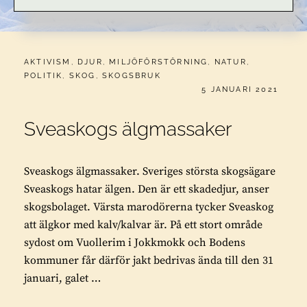
CATEGORIES:
AKTIVISM
,
DJUR
,
MILJÖFÖRSTÖRNING
,
NATUR
,
POLITIK
,
SKOG
,
SKOGSBRUK
PUBLICERAT
5 JANUARI 2021
Sveaskogs älgmassaker
Sveaskogs älgmassaker. Sveriges största skogsägare
Sveaskogs hatar älgen. Den är ett skadedjur, anser
skogsbolaget. Värsta marodörerna tycker Sveaskog
att älgkor med kalv/kalvar är. På ett stort område
sydost om Vuollerim i Jokkmokk och Bodens
kommuner får därför jakt bedrivas ända till den 31
januari, galet …