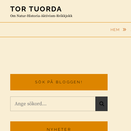
Skip
TOR TUORDA
to
Om Natur-Historia-Aktivism-Kvikkjokk
content
HEM
SÖK PÅ BLOGGEN!
Sök
S
efter:
Ö
K
NYHETER