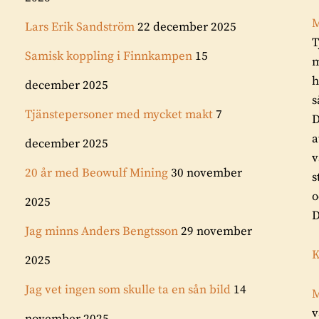
M
Lars Erik Sandström
22 december 2025
T
Samisk koppling i Finnkampen
15
m
h
december 2025
s
Tjänstepersoner med mycket makt
7
D
a
december 2025
v
20 år med Beowulf Mining
30 november
s
o
2025
D
Jag minns Anders Bengtsson
29 november
K
2025
Jag vet ingen som skulle ta en sån bild
14
M
v