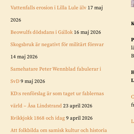
Vattenfalls erosion i Lilla Lule älv
17 maj
2026
K
Beowulfs dödsdans i Gállok
16 maj 2026
P
Skogsbruk är negativt för militärt försvar
l
B
14 maj 2026
Samehatare Peter Wennblad fabulerar i
H
L
SvD
9 maj 2026
KD:s renförslag är som taget ur fablernas
C
f
värld – Åsa Lindstrand
23 april 2026
Kvikkjokk 1868 och idag
9 april 2026
L
Att folkbilda om samisk kultur och historia