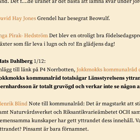
and. Det f….de uranet är det bästa att lämna kvar under jor
avid Hay Jones
Grendel har besegrat Beowulf.
nga Pirak- Hedström
Det blev en otroligt bra födelsedagsp
äxter som får leva i lugn och ro! En glädjens dag!
ats Dahlberg
1/12:
nlägg till länk på P4 Norrbotten,
Jokkmokks kommunalråd cho
okkmokks kommunalråd totalsågar Länsstyrelsens yttrand
ernhardsson är totalt gruvögd och verkar inte se någon 
enrik Blind
Note till kommunalråd: Det är magstarkt att s
amt Naturvårdsverket och Riksantikvarieämbetet OCH sam
emensamma kunskaper har gett yttrandet dess innehåll. Va
ttrandet? Pinsamt är bara förnamnet.