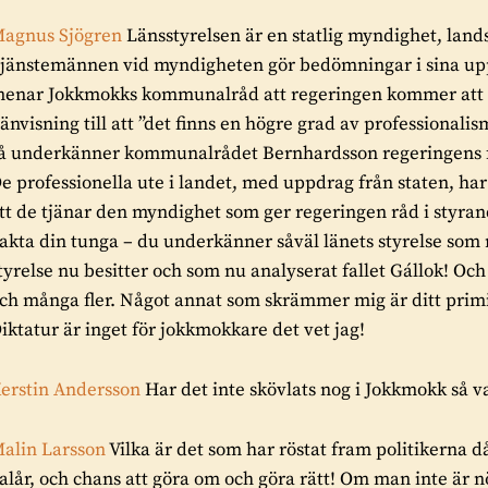
agnus Sjögren
Länsstyrelsen är en statlig myndighet, lands
jänstemännen vid myndigheten gör bedömningar i sina up
enar Jokkmokks kommunalråd att regeringen kommer att u
änvisning till att ”det finns en högre grad av professionali
å underkänner kommunalrådet Bernhardsson regeringens förmå
e professionella ute i landet, med uppdrag från staten, har
tt de tjänar den myndighet som ger regeringen råd i styran
akta din tunga – du underkänner såväl länets styrelse som
tyrelse nu besitter och som nu analyserat fallet Gállok! Oc
ch många fler. Något annat som skrämmer mig är ditt primit
iktatur är inget för jokkmokkare det vet jag!
erstin Andersson
Har det inte skövlats nog i Jokkmokk så v
alin Larsson
Vilka är det som har röstat fram politikerna
alår, och chans att göra om och göra rätt! Om man inte är 