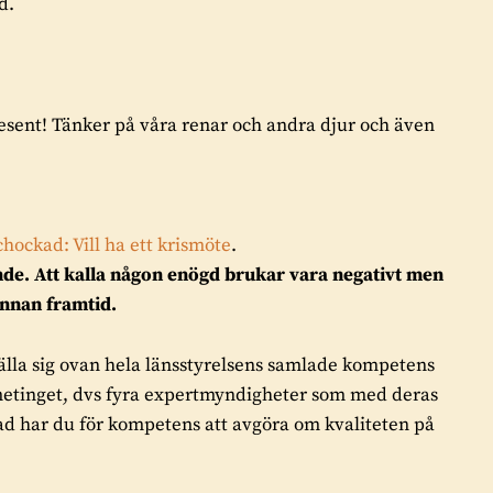
d.
resent! Tänker på våra renar och andra djur och även
ckad: Vill ha ett krismöte
.
e. Att kalla någon enögd brukar vara negativt men
annan framtid.
tälla sig ovan hela länsstyrelsens samlade kompetens
etinget, dvs fyra expertmyndigheter som med deras
d har du för kompetens att avgöra om kvaliteten på