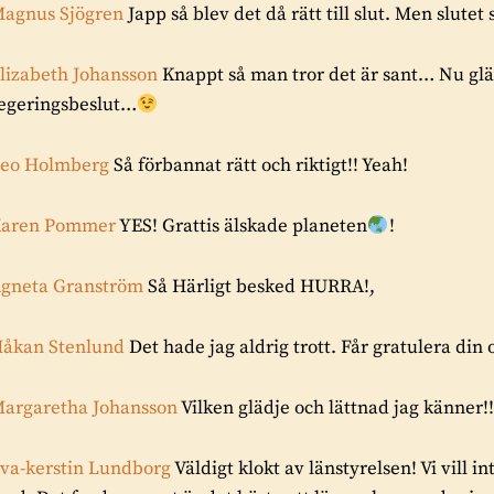
agnus Sjögren
Japp så blev det då rätt till slut. Men slute
lizabeth Johansson
Knappt så man tror det är sant… Nu gläd
egeringsbeslut…
eo Holmberg
Så förbannat rätt och riktigt!! Yeah!
aren Pommer
YES! Grattis älskade planeten
!
gneta Granström
Så Härligt besked HURRA!,
åkan Stenlund
Det hade jag aldrig trott. Får gratulera din
argaretha Johansson
Vilken glädje och lättnad jag känner!!
va-kerstin Lundborg
Väldigt klokt av länstyrelsen! Vi vill 