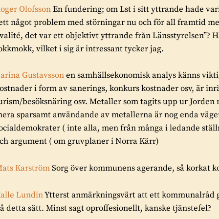
oger Olofsson
En fundering; om Lst i sitt yttrande hade var
ett något problem med störningar nu och för all framtid 
valité, det var ett objektivt yttrande från Länsstyrelsen”? 
okkmokk, vilket i sig är intressant tycker jag.
arina Gustavsson
en samhällsekonomisk analys känns vikti
ostnader i form av sanerings, konkurs kostnader osv, är inr
urism/besöksnäring osv. Metaller som tagits upp ur Jorden
era sparsamt användande av metallerna är nog enda vägen. V
ocialdemokrater ( inte alla, men från många i ledande ställn
ch argument ( om gruvplaner i Norra Kärr)
ats Karström
Sorg över kommunens agerande, så korkat kor
alle Lundin
Ytterst anmärkningsvärt att ett kommunalråd g
å detta sätt. Minst sagt oproffesionellt, kanske tjänstefel?