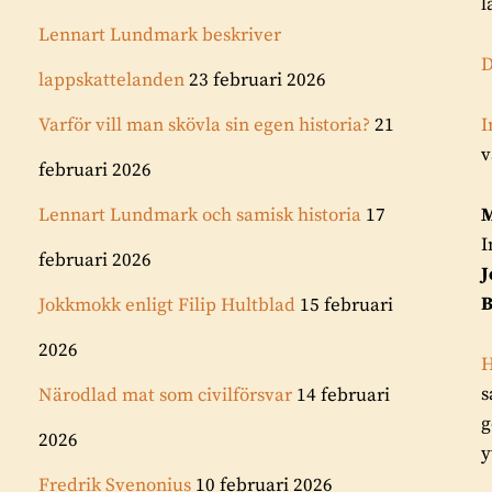
l
Lennart Lundmark beskriver
D
lappskattelanden
23 februari 2026
Varför vill man skövla sin egen historia?
21
I
v
februari 2026
Lennart Lundmark och samisk historia
17
M
I
februari 2026
J
B
Jokkmokk enligt Filip Hultblad
15 februari
2026
H
s
Närodlad mat som civilförsvar
14 februari
g
2026
y
Fredrik Svenonius
10 februari 2026