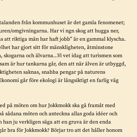
uttalanden från kommunhuset är det gamla fenomenet;
aturen/omgivningarna. Har vi ngn skog att hugga ner,
as att riktiga män har haft jobb” är en gammal klyscha.
elhet har gjort sitt för mänskligheten, åtminstone
gen, skogarna och älvarna…Vi vet idag att turismen som
am är hur tankarna går, den att när älven är utbyggd,
ktigheten saknas, snabba pengar på naturens
onomi går före ekologi är långsiktigt en farlig väg
er med på möten om hur Jokkmokk ska gå framåt med
 på sådana möten och anteckna allas goda idéer och
an han ju verkligen säga att en gruva är den enda
 går bra för Jokkmokk? Börjar tro att det håller honom