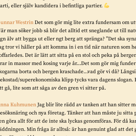
arti, eller själv kandidera i befintliga partier.
unnar Westrin
Det som gör mig lite extra fundersam om 
är man söker jobb så blir det alltid ett sneglande ut till n
gn älv att bygga ut eller ngt berg att spränga? ”Det ska syn
ag tror vi håller på att komma in i en tid när naturen som h
offarledes. Det är lätt att sitta på en stol och peka på ber
rar in massor med kosing varje år…Det som gör mig funders
kogarna borta och bergen kraschade…vad gör vi då? Långsi
ekostad/superekonomiska klipp tycks vara dagens slogan. Ek
tt gå, lite som att såga av den gren vi sitter på.
Anna Kuhmunen
Jag blir lite rädd av tanken att han sitt
esöksnäring och nya företag. Tänker att han måste ju sitta
en göra allt för att de inte ska lyckas genomföras. För då k
äddningen. Min fråga är alltså: är han genuint glad att det