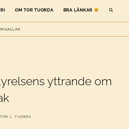
RI
OM TOR TUORDA
BRA LÄNKAR
SEAR
OM KALLAK
yrelsens yttrande om
ak
AV
TOR L. TUORDA