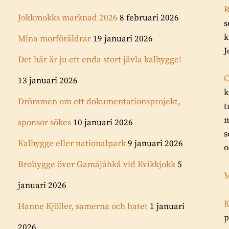
R
Jokkmokks marknad 2026
8 februari 2026
s
k
Mina morföräldrar
19 januari 2026
J
Det här är ju ett enda stort jävla kalhygge!
C
13 januari 2026
k
Drömmen om ett dokumentationsprojekt,
t
m
sponsor sökes
10 januari 2026
s
Kalhygge eller nationalpark
9 januari 2026
o
Brobygge över Gamájåhkå vid Kvikkjokk
5
M
januari 2026
K
Hanne Kjöller, samerna och hatet
1 januari
p
2026