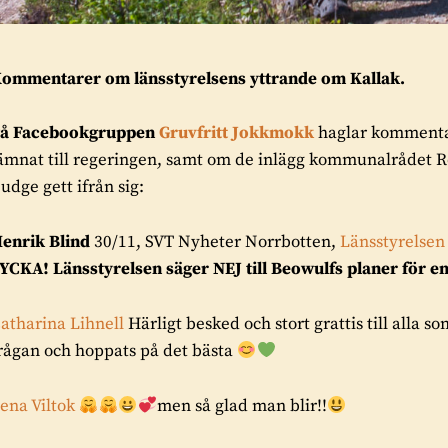
ommentarer om länsstyrelsens yttrande om Kallak.
å Facebookgruppen
Gruvfritt Jokkmokk
haglar kommentar
ämnat till regeringen, samt om de inlägg kommunalrådet 
udge gett ifrån sig:
enrik Blind
30/11, SVT Nyheter Norrbotten,
Länsstyrelsen 
YCKA! Länsstyrelsen säger NEJ till Beowulfs planer för en
atharina Lihnell
Härligt besked och stort grattis till alla s
rågan och hoppats på det bästa
ena Viltok
men så glad man blir!!