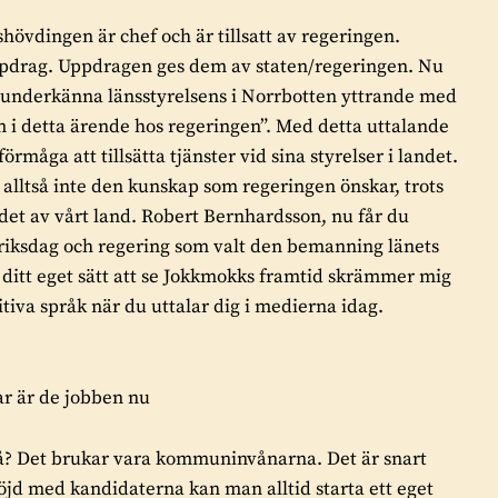
hövdingen är chef och är tillsatt av regeringen.
pdrag. Uppdragen ges dem av staten/regeringen. Nu
nderkänna länsstyrelsens i Norrbotten yttrande med
sm i detta ärende hos regeringen”. Med detta uttalande
ga att tillsätta tjänster vid sina styrelser i landet.
 alltså inte den kunskap som regeringen önskar, trots
det av vårt land. Robert Bernhardsson, nu får du
 riksdag och regering som valt den bemanning länets
h ditt eget sätt att se Jokkmokks framtid skrämmer mig
iva språk när du uttalar dig i medierna idag.
ar är de jobben nu
 då? Det brukar vara kommuninvånarna. Det är snart
nöjd med kandidaterna kan man alltid starta ett eget