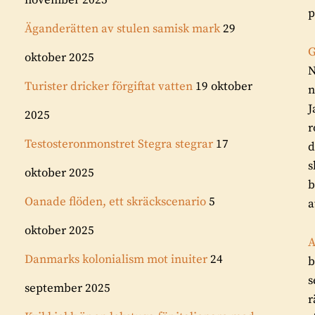
november 2025
p
Äganderätten av stulen samisk mark
29
G
oktober 2025
N
Turister dricker förgiftat vatten
19 oktober
n
J
2025
r
Testosteronmonstret Stegra stegrar
17
d
s
oktober 2025
b
Oanade flöden, ett skräckscenario
5
a
oktober 2025
Danmarks kolonialism mot inuiter
24
b
s
september 2025
r