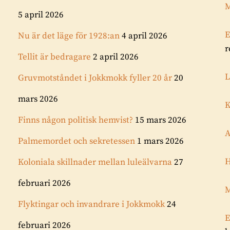
M
5 april 2026
E
Nu är det läge för 1928:an
4 april 2026
r
Tellit är bedragare
2 april 2026
L
Gruvmotståndet i Jokkmokk fyller 20 år
20
mars 2026
K
Finns någon politisk hemvist?
15 mars 2026
A
Palmemordet och sekretessen
1 mars 2026
H
Koloniala skillnader mellan luleälvarna
27
februari 2026
M
Flyktingar och invandrare i Jokkmokk
24
E
februari 2026