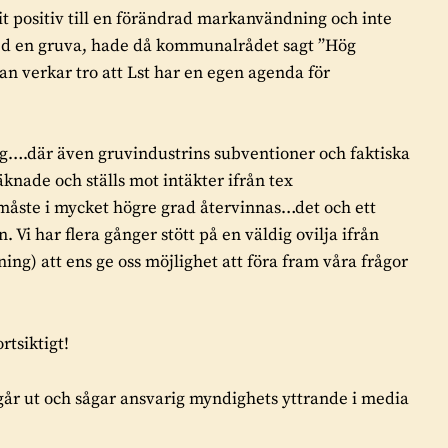
it positiv till en förändrad markanvändning och inte
med en gruva, hade då kommunalrådet sagt ”Hög
Han verkar tro att Lst har en egen agenda för
g….där även gruvindustrins subventioner och faktiska
äknade och ställs mot intäkter ifrån tex
 måste i mycket högre grad återvinnas…det och ett
i har flera gånger stött på en väldig ovilja ifrån
ing) att ens ge oss möjlighet att föra fram våra frågor
tsiktigt!
år ut och sågar ansvarig myndighets yttrande i media