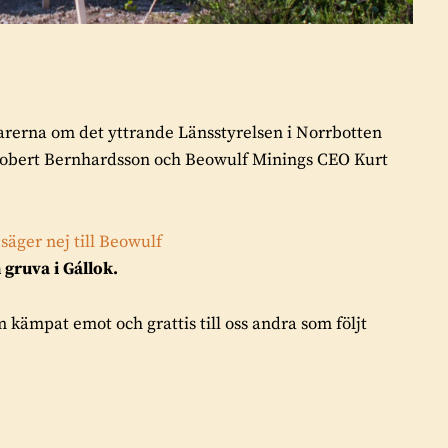
erna om det yttrande Länsstyrelsen i Norrbotten
Robert Bernhardsson och Beowulf Minings CEO Kurt
säger nej till Beowulf
 gruva i Gállok.
om kämpat emot och grattis till oss andra som följt