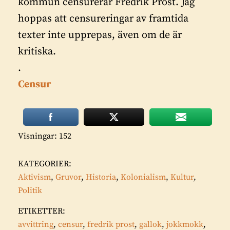
kommun censurerar Fredrik Prost. Jag
hoppas att censureringar av framtida
texter inte upprepas, även om de är
kritiska.
.
Censur
Visningar: 152
KATEGORIER:
Aktivism
,
Gruvor
,
Historia
,
Kolonialism
,
Kultur
,
Politik
ETIKETTER:
avvittring
,
censur
,
fredrik prost
,
gallok
,
jokkmokk
,