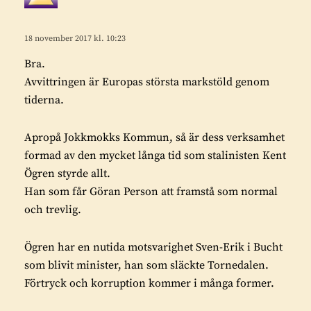
k
a
r
r
i
18 november 2017 kl. 10:23
a
v
Bra.
e
Avvittringen är Europas största markstöld genom
r
tiderna.
:
Apropå Jokkmokks Kommun, så är dess verksamhet
formad av den mycket långa tid som stalinisten Kent
Ögren styrde allt.
Han som får Göran Person att framstå som normal
och trevlig.
Ögren har en nutida motsvarighet Sven-Erik i Bucht
som blivit minister, han som släckte Tornedalen.
Förtryck och korruption kommer i många former.