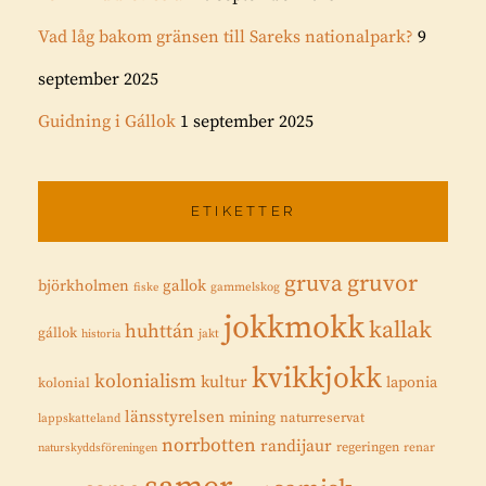
Vad låg bakom gränsen till Sareks nationalpark?
9
september 2025
Guidning i Gállok
1 september 2025
ETIKETTER
gruvor
gruva
gallok
björkholmen
fiske
gammelskog
jokkmokk
kallak
huhttán
gállok
historia
jakt
kvikkjokk
kolonialism
kultur
laponia
kolonial
länsstyrelsen
mining
naturreservat
lappskatteland
norrbotten
randijaur
regeringen
renar
naturskyddsföreningen