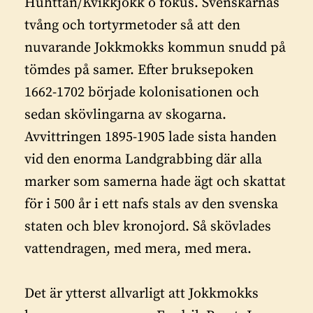
Huhttán/Kvikkjokk o fokus. Svenskarnas
tvång och tortyrmetoder så att den
nuvarande Jokkmokks kommun snudd på
tömdes på samer. Efter bruksepoken
1662-1702 började kolonisationen och
sedan skövlingarna av skogarna.
Avvittringen 1895-1905 lade sista handen
vid den enorma Landgrabbing där alla
marker som samerna hade ägt och skattat
för i 500 år i ett nafs stals av den svenska
staten och blev kronojord. Så skövlades
vattendragen, med mera, med mera.
Det är ytterst allvarligt att Jokkmokks