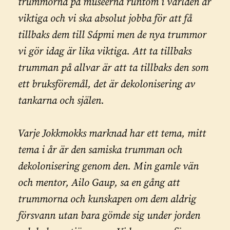
trummorna på museerna runtom i världen är
viktiga och vi ska absolut jobba för att få
tillbaks dem till Sápmi men de nya trummor
vi gör idag är lika viktiga. Att ta tillbaks
trumman på allvar är att ta tillbaks den som
ett bruksföremål, det är dekolonisering av
tankarna och själen.
Varje Jokkmokks marknad har ett tema, mitt
tema i år är den samiska trumman och
dekolonisering genom den. Min gamle vän
och mentor, Ailo Gaup, sa en gång att
trummorna och kunskapen om dem aldrig
försvann utan bara gömde sig under jorden