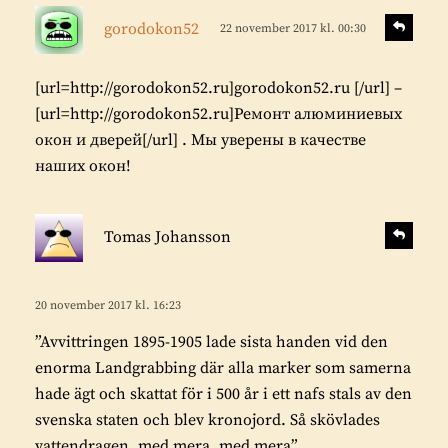
s
S
gorodokon52
22 november 2017 kl. 00:30
v
k
a
r
r
[url=http://gorodokon52.ru]gorodokon52.ru [/url] –
i
a
[url=http://gorodokon52.ru]Ремонт алюминиевых
v
окон и дверей[/url] . Мы уверены в качестве
e
наших окон!
r
:
s
S
Tomas Johansson
v
k
a
r
r
i
20 november 2017 kl. 16:23
a
v
”Avvittringen 1895-1905 lade sista handen vid den
e
enorma Landgrabbing där alla marker som samerna
r
hade ägt och skattat för i 500 år i ett nafs stals av den
:
svenska staten och blev kronojord. Så skövlades
vattendragen, med mera, med mera”.