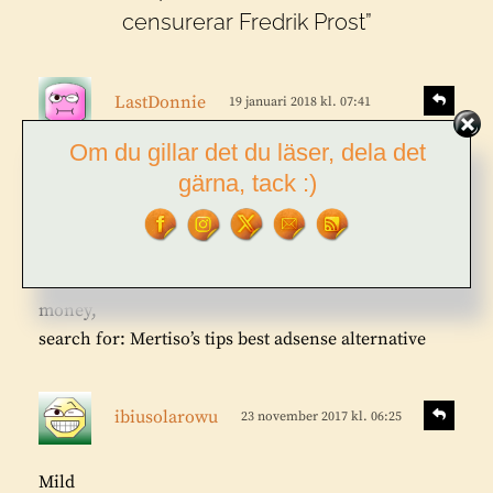
censurerar Fredrik Prost”
s
S
LastDonnie
19 januari 2018 kl. 07:41
v
k
a
r
Om du gillar det du läser, dela det
r
I see you don’t monetize your website, don’t waste
i
gärna, tack :)
a
your
v
traffic, you can earn additional bucks every month
e
because you’ve got high quality
r
content. If you want to know how to make extra
:
money,
search for: Mertiso’s tips best adsense alternative
s
S
ibiusolarowu
23 november 2017 kl. 06:25
v
k
a
r
r
Mild
i