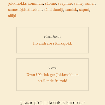
jokkmokks kommun
,
sábme
,
saepmie
,
same
,
samer
,
sameslöjdsstiftelsen
,
sámi duodji
,
samisk
,
sápmi
,
slöjd
Inläggsnavigering
FÖREGÅENDE
Föregående
Invandrare i Kvikkjokk
inlägg:
NÄSTA
Nästa
Uran i Kallak ger Jokkmokk en
inlägg:
strålande framtid
5 svar på ”Jokkmokks kommun