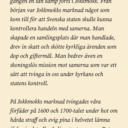
gången en sån kamp förts i Jokkmokk. Från
början var Jokkmokks marknad något som
kom till för att Svenska staten skulle kunna
kontrollera handeln med samerna. Man
skapade en samlingsplats där man handlade,
drev in skatt och skötte kyrkliga ärenden som
dop och giftermål. Man bedrev även en
skoningslös mission mot samerna som var ett
sätt att tvinga in oss under kyrkans och
statens kontroll.
På Jokkmokks marknad tvingades våra
förfäder på 1600 och 1700-talet under hot om
hårda straff och evig pina i helvetet lämna