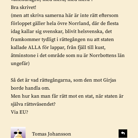
Bra skrivet!
(men att skriva samerna här är inte rätt eftersom
förloppet gäller hela övre Norrland, där de flesta
idag kallar sig svenskar, blivit helsvenska, det
framkommer tydligt i rättegången nu att staten
kallade ALLA för lappar, från fjäll till kust,
åtminstone i det område som nu är Norrbottens län
ungefär)
Så det är vad rättegångarna, som den mot Girjas
borde handla om.
Men hur kan man får rätt mot en stat, när staten är
själva rättsväsendet?
Via EU?
s
S
Tomas Johansson
v