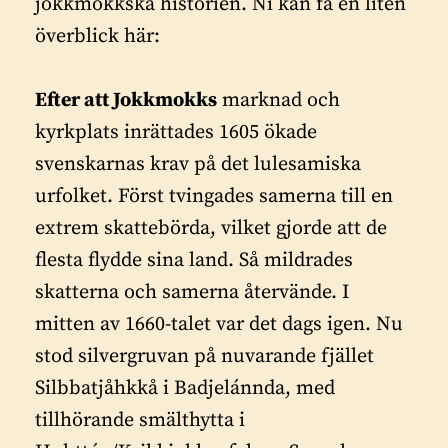
jokkmokkska historien. Ni kan få en liten
överblick här:
Efter att Jokkmokks
marknad och
kyrkplats inrättades 1605 ökade
svenskarnas krav på det lulesamiska
urfolket. Först tvingades samerna till en
extrem skattebörda, vilket gjorde att de
flesta flydde sina land. Så mildrades
skatterna och samerna återvände. I
mitten av 1660-talet var det dags igen. Nu
stod silvergruvan på nuvarande fjället
Silbbatjåhkkå i Badjelánnda, med
tillhörande smälthytta i