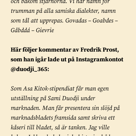
och bakom stjärnorna. Vi har namn för
trumman på alla samiska dialekter, namn
som tål att upprepas. Govadas – Goabdes –
Gåbddá – Gievrie
Här följer kommentar av Fredrik Prost,
som han igår lade ut på Instagramkontot
@duodji_365:
Som Asa Kitok-stipendiat får man egen
utställning på Sami Duodji under
marknaden. Man får presentera sin slöjd på
marknadsbladets framsida samt skriva ett
kåseri till bladet, så är tanken. Jag ville