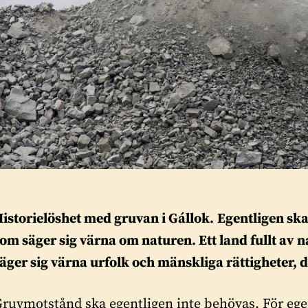
istorielöshet med gruvan i Gállok.
Egentligen ska
om säger sig värna om naturen. Ett land fullt av n
äger sig värna urfolk och mänskliga rättigheter,
ruvmotstånd ska egentligen inte behövas. För egen 