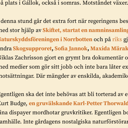
å plats i Gállok, också i somras. Motståndet växer.
 denna stund går det extra fort när regeringens be
ed stor hjälp av
Skiftet, startat en namninsamlin
aturskyddsföreningen i Norrbotten
och på
riks
gj
andra
Skogsupproret
,
Sofia Jannok
,
Maxida Mära
iklas Zachrisson gjort en grymt bra dokumentär om
ed medier som gör sitt jobb och inte bara låter 
otsättningar. Där mängder av enskilda, akademiker
gentligen ska det inte behövas att bli torterad av
Kurt Budge,
en gruvälskande Karl-Petter Thorwal
ina dispayer mordhotar gruvkritiker. Egentligen b
amhälle. Inte gårdagens nostalgiska naturförstöra