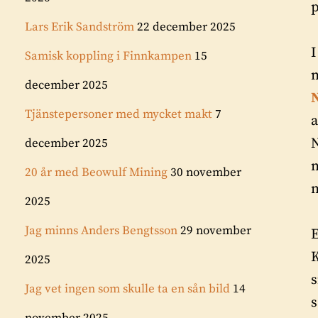
p
Lars Erik Sandström
22 december 2025
I
Samisk koppling i Finnkampen
15
m
december 2025
N
Tjänstepersoner med mycket makt
7
N
december 2025
m
20 år med Beowulf Mining
30 november
m
2025
Jag minns Anders Bengtsson
29 november
E
2025
s
Jag vet ingen som skulle ta en sån bild
14
s