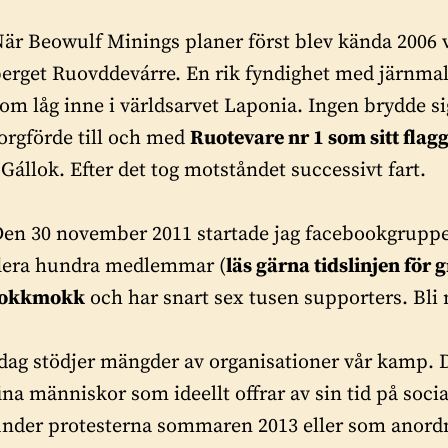
är Beowulf Minings planer först blev kända 2006 va
erget Ruovddevárre. En rik fyndighet med järnma
om låg inne i världsarvet Laponia. Ingen brydde s
orgförde till och med
Ruotevare nr 1 som sitt fla
 Gállok. Efter det tog motståndet successivt fart.
en 30 november 2011 startade jag facebookgruppe
flera hundra medlemmar (
läs gärna tidslinjen fö
Jokkmokk
och har snart sex tusen supporters. Bl
dag stödjer mängder av organisationer vår kamp. D
ina människor som ideellt offrar av sin tid på so
nder protesterna sommaren 2013 eller som anord