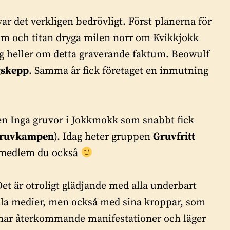
r det verkligen bedrövligt. Först planerna för
lm och titan dryga milen norr om Kvikkjokk
ig heller om detta graverande faktum. Beowulf
ggskepp
. Samma år fick företaget en inmutning
n Inga gruvor i Jokkmokk som snabbt fick
r gruvkampen
). Idag heter gruppen
Gruvfritt
i medlem du också
et är otroligt glädjande med alla underbart
ciala medier, men också med sina kroppar, som
nar återkommande manifestationer och läger