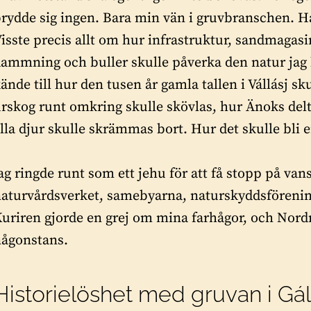
rydde sig ingen. Bara min vän i gruvbranschen. Ha
isste precis allt om hur infrastruktur, sandmaga
ammning och buller skulle påverka den natur jag 
ände till hur den tusen år gamla tallen i Vállásj sk
rskog runt omkring skulle skövlas, hur Änoks delta 
lla djur skulle skrämmas bort. Hur det skulle bli en
ag ringde runt som ett jehu för att få stopp på va
aturvårdsverket, samebyarna, naturskyddsföreni
uriren gjorde en grej om mina farhågor, och Nordn
någonstans.
Historielöshet med gruvan i Gál