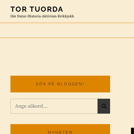
Skip
TOR TUORDA
to
Om Natur-Historia-Aktivism-Kvikkjokk
content
SÖK PÅ BLOGGEN!
Sök
S
efter:
Ö
K
NYHETER