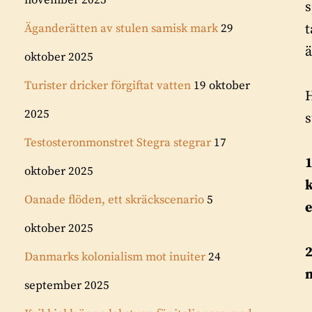
november 2025
s
Äganderätten av stulen samisk mark
29
t
oktober 2025
Turister dricker förgiftat vatten
19 oktober
H
2025
s
Testosteronmonstret Stegra stegrar
17
1
oktober 2025
k
Oanade flöden, ett skräckscenario
5
e
oktober 2025
Danmarks kolonialism mot inuiter
24
m
september 2025