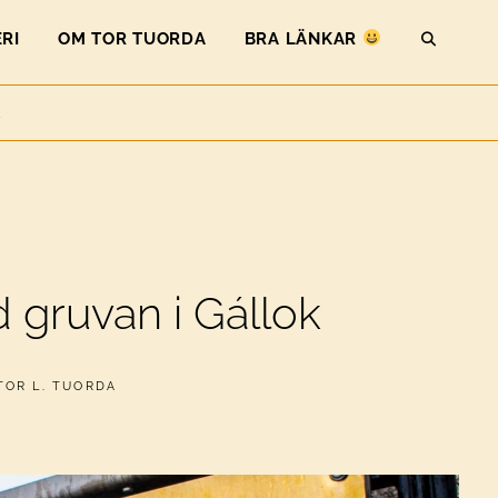
RI
OM TOR TUORDA
BRA LÄNKAR
SEAR
K
 gruvan i Gállok
AV
TOR L. TUORDA