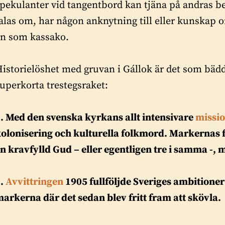
pekulanter vid tangentbord kan tjäna på andras bek
alas om, har någon anknytning till eller kunskap o
än som kassako.
istorielöshet med gruvan i Gállok är det som bädd
uperkorta trestegsraket:
. Med den svenska kyrkans allt intensivare
missi
olonisering och kulturella folkmord. Markernas 
n kravfylld Gud – eller egentligen tre i samma -, 
2.
Avvittringen
1905 fullföljde Sveriges ambitioner 
arkerna där det sedan blev fritt fram att skövla.