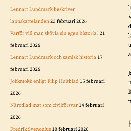
b
Lennart Lundmark beskriver
V
lappskattelanden
23 februari 2026
d
Varför vill man skövla sin egen historia?
21
k
u
februari 2026
a
Lennart Lundmark och samisk historia
17
februari 2026
J
Jokkmokk enligt Filip Hultblad
15 februari
n
K
2026
Närodlad mat som civilförsvar
14 februari
2026
Fredrik Svenonius
10 februari 2026