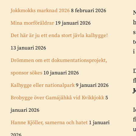
Jokkmokks marknad 2026
8 februari 2026
N
b
Mina morföräldrar
19 januari 2026
s
Det här är ju ett enda stort jävla kalhygge!
t
13 januari 2026
i
Drömmen om ett dokumentationsprojekt,
D
sponsor sökes
10 januari 2026
Kalhygge eller nationalpark
9 januari 2026
Brobygge över Gamájåhkå vid Kvikkjokk
5
I
januari 2026
f
Hanne Kjöller, samerna och hatet
1 januari
u
2026