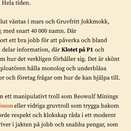
 Hela tiden.
slut väntas i mars och Gruvfritt Jokkmokk,
g
med snart 40 000 namn. Där
ort ett bra jobb för att påverka och bland
k
delar information, där
Klotet på P1
och
 hur det verkligen förhåller sig. Det är skönt
exploatören hålla monolog och underblåsa
 och företag frågar om hur de kan hjälpa till.
 en ett manipulativt troll som Beowulf Minings
dsson
eller vidriga gruvtroll som trygga bakom
orde respekt och klokskap råda i ett modernt
river i jakten på jobb och snabba pengar, som