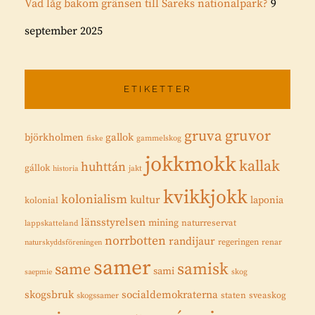
Vad låg bakom gränsen till Sareks nationalpark?
9
september 2025
ETIKETTER
gruvor
gruva
gallok
björkholmen
fiske
gammelskog
jokkmokk
kallak
huhttán
gállok
historia
jakt
kvikkjokk
kolonialism
kultur
laponia
kolonial
länsstyrelsen
mining
naturreservat
lappskatteland
norrbotten
randijaur
regeringen
renar
naturskyddsföreningen
samer
samisk
same
sami
saepmie
skog
skogsbruk
socialdemokraterna
staten
sveaskog
skogssamer