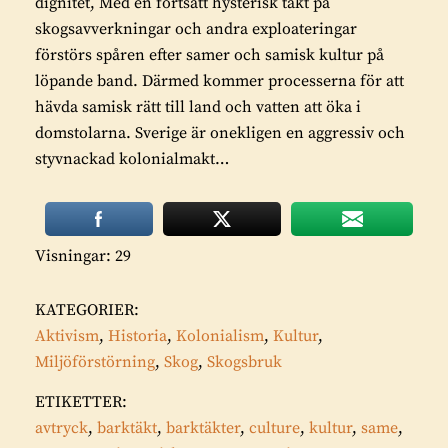
dignitet, Med en fortsatt hysterisk takt på
skogsavverkningar och andra exploateringar
förstörs spåren efter samer och samisk kultur på
löpande band. Därmed kommer processerna för att
hävda samisk rätt till land och vatten att öka i
domstolarna. Sverige är onekligen en aggressiv och
styvnackad kolonialmakt…
Visningar: 29
KATEGORIER:
Aktivism
,
Historia
,
Kolonialism
,
Kultur
,
Miljöförstörning
,
Skog
,
Skogsbruk
ETIKETTER:
avtryck
,
barktäkt
,
barktäkter
,
culture
,
kultur
,
same
,