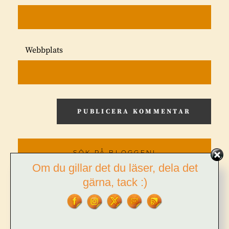
Webbplats
SÖK PÅ BLOGGEN!
Om du gillar det du läser, dela det
gärna, tack :)
Sök
S
efter:
Ö
K