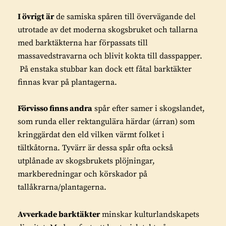
I övrigt är
de samiska spåren till övervägande del
utrotade av det moderna skogsbruket och tallarna
med barktäkterna har förpassats till
massavedstravarna och blivit kokta till dasspapper.
På enstaka stubbar kan dock ett fåtal barktäkter
finnas kvar på plantagerna.
Förvisso finns andra
spår efter samer i skogslandet,
som runda eller rektangulära härdar (árran) som
kringgärdat den eld vilken värmt folket i
tältkåtorna. Tyvärr är dessa spår ofta också
utplånade av skogsbrukets plöjningar,
markberedningar och körskador på
tallåkrarna/plantagerna.
Avverkade barktäkter
minskar kulturlandskapets