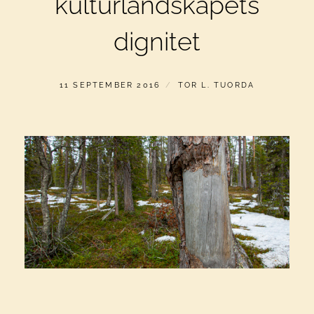
kulturlandskapets
dignitet
PUBLICERAT
AV
11 SEPTEMBER 2016
TOR L. TUORDA