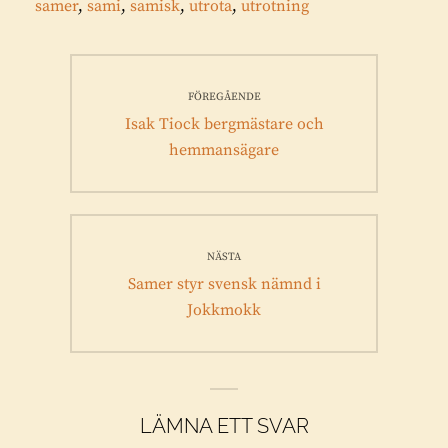
samer
,
sami
,
samisk
,
utrota
,
utrotning
Inläggsnavigering
FÖREGÅENDE
Föregående
Isak Tiock bergmästare och
inlägg:
hemmansägare
NÄSTA
Nästa
Samer styr svensk nämnd i
inlägg:
Jokkmokk
LÄMNA ETT SVAR