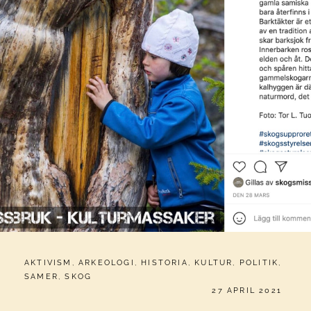
CATEGORIES:
AKTIVISM
,
ARKEOLOGI
,
HISTORIA
,
KULTUR
,
POLITIK
,
SAMER
,
SKOG
PUBLICERAT
27 APRIL 2021