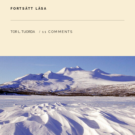
KULTURMARK
FORTSÄTT LÄSA
BYTER
SKEPNAD
BY
TOR L. TUORDA
11 COMMENTS