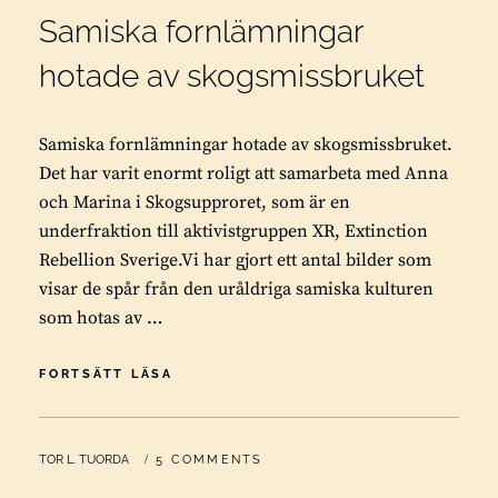
Samiska fornlämningar
hotade av skogsmissbruket
Samiska fornlämningar hotade av skogsmissbruket.
Det har varit enormt roligt att samarbeta med Anna
och Marina i Skogsupproret, som är en
underfraktion till aktivistgruppen XR, Extinction
Rebellion Sverige.Vi har gjort ett antal bilder som
visar de spår från den uråldriga samiska kulturen
som hotas av …
SAMISKA
FORTSÄTT LÄSA
FORNLÄMNINGAR
HOTADE
AV
BY
TOR L. TUORDA
5 COMMENTS
SKOGSMISSBRUKET