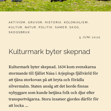
CATEGORIES:
AKTIVISM
,
GRUVOR
,
HISTORIA
,
KOLONIALISM
,
KULTUR
,
NATUR
,
POLITIK
,
SAMER
,
SKOG
,
SKOGSBRUK
PUBLICERAT
5 JUNI 2020
Kulturmark byter skepnad
Kulturmark byter skepnad. 1634 kom svenskarna
stormande till fjället Nása i Arjeplogs fjällvärld för
att tjäna storkovan på att bryta och förädla
silvermalm. Staten ansåg att det borde finnas
nybyggare som kunde betjäna folk och djur efter
transportvägarna. Stora insatser gjordes därför för
att locka …