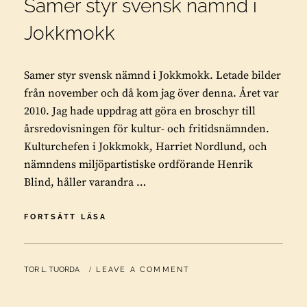
Samer styr svensk nämnd i
Jokkmokk
Samer styr svensk nämnd i Jokkmokk. Letade bilder
från november och då kom jag över denna. Året var
2010. Jag hade uppdrag att göra en broschyr till
årsredovisningen för kultur- och fritidsnämnden.
Kulturchefen i Jokkmokk, Harriet Nordlund, och
nämndens miljöpartistiske ordförande Henrik
Blind, håller varandra …
SAMER
FORTSÄTT LÄSA
STYR
SVENSK
NÄMND
BY
TOR L. TUORDA
LEAVE A COMMENT
I
JOKKMOKK