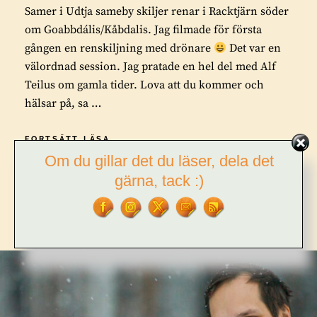
Samer i Udtja sameby skiljer renar i Racktjärn söder
om Goabbdális/Kåbdalis. Jag filmade för första
gången en renskiljning med drönare
Det var en
välordnad session. Jag pratade en hel del med Alf
Teilus om gamla tider. Lova att du kommer och
hälsar på, sa …
SAMER
FORTSÄTT LÄSA
I
Om du gillar det du läser, dela det
UDTJA
gärna, tack :)
SAMEBY
BY
TOR L. TUORDA
LEAVE A COMMENT
SKILJER
RENAR