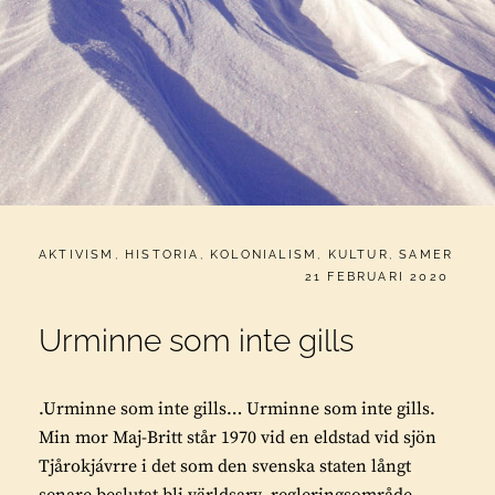
CATEGORIES:
AKTIVISM
,
HISTORIA
,
KOLONIALISM
,
KULTUR
,
SAMER
PUBLICERAT
21 FEBRUARI 2020
Urminne som inte gills
.Urminne som inte gills… Urminne som inte gills.
Min mor Maj-Britt står 1970 vid en eldstad vid sjön
Tjårokjávrre i det som den svenska staten långt