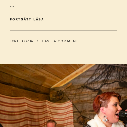
…
AVVERKADE
FORTSÄTT LÄSA
BARKTÄKTER
MINSKAR
KULTURLANDSKAPETS
BY
TOR L. TUORDA
LEAVE A COMMENT
DIGNITET