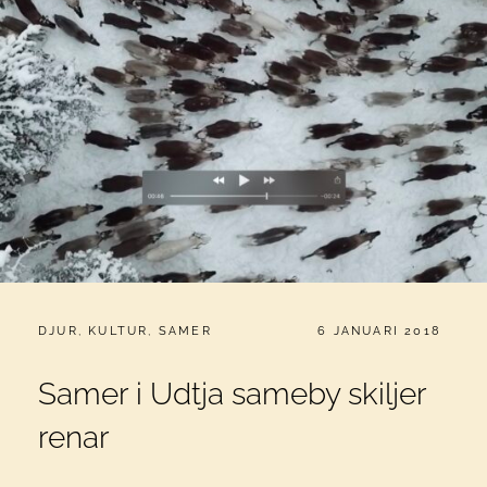
CATEGORIES:
PUBLICERAT
DJUR
,
KULTUR
,
SAMER
6 JANUARI 2018
Samer i Udtja sameby skiljer
renar