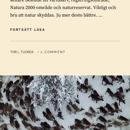
senare beslutat bli världsarv, regleringsområde,
Natura 2000-område och naturreservat. Viktigt och
bra att natur skyddas. Ju mer desto bättre. …
URMINNE
FORTSÄTT LÄSA
SOM
INTE
GILLS
BY
TOR L. TUORDA
1 COMMENT