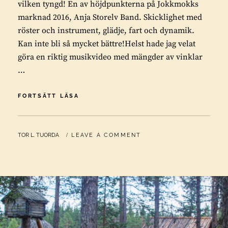
vilken tyngd! En av höjdpunkterna på Jokkmokks
marknad 2016, Anja Storelv Band. Skicklighet med
röster och instrument, glädje, fart och dynamik.
Kan inte bli så mycket bättre!Helst hade jag velat
göra en riktig musikvideo med mängder av vinklar
…
ANJA
FORTSÄTT LÄSA
STORELV
BAND
JOKKMOKKS
BY
TOR L. TUORDA
LEAVE A COMMENT
MARKNAD
2016