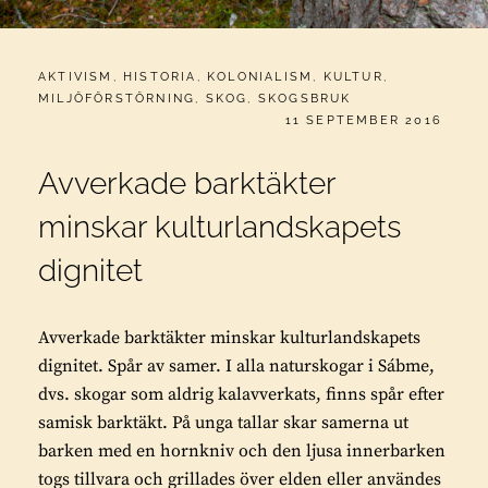
CATEGORIES:
AKTIVISM
,
HISTORIA
,
KOLONIALISM
,
KULTUR
,
MILJÖFÖRSTÖRNING
,
SKOG
,
SKOGSBRUK
PUBLICERAT
11 SEPTEMBER 2016
Avverkade barktäkter
minskar kulturlandskapets
dignitet
Avverkade barktäkter minskar kulturlandskapets
dignitet. Spår av samer. I alla naturskogar i Sábme,
dvs. skogar som aldrig kalavverkats, finns spår efter
samisk barktäkt. På unga tallar skar samerna ut
barken med en hornkniv och den ljusa innerbarken
togs tillvara och grillades över elden eller användes