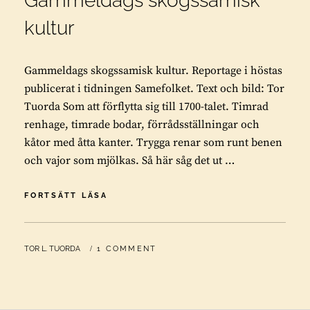
Gammeldags skogssamisk
kultur
Gammeldags skogssamisk kultur. Reportage i höstas
publicerat i tidningen Samefolket. Text och bild: Tor
Tuorda Som att förflytta sig till 1700-talet. Timrad
renhage, timrade bodar, förrådsställningar och
kåtor med åtta kanter. Trygga renar som runt benen
och vajor som mjölkas. Så här såg det ut …
GAMMELDAGS
FORTSÄTT LÄSA
SKOGSSAMISK
KULTUR
BY
TOR L. TUORDA
1 COMMENT