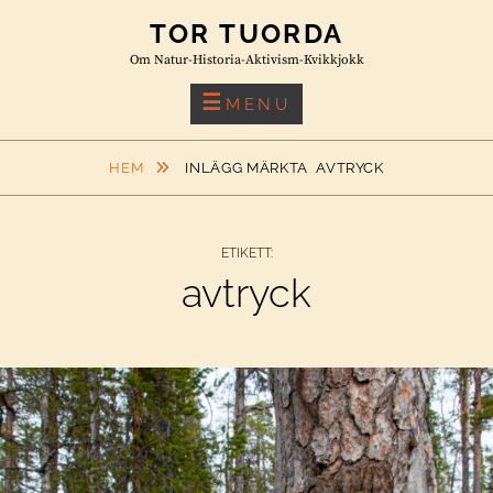
Skip
TOR TUORDA
to
Om Natur-Historia-Aktivism-Kvikkjokk
content
MENU
HEM
INLÄGG MÄRKTA
AVTRYCK
ETIKETT:
avtryck