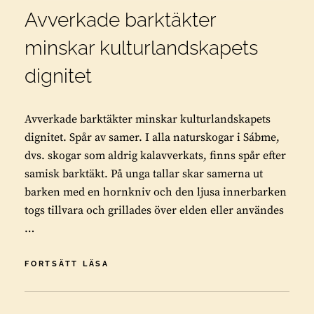
Avverkade barktäkter
minskar kulturlandskapets
dignitet
Avverkade barktäkter minskar kulturlandskapets
dignitet. Spår av samer. I alla naturskogar i Sábme,
dvs. skogar som aldrig kalavverkats, finns spår efter
samisk barktäkt. På unga tallar skar samerna ut
barken med en hornkniv och den ljusa innerbarken
togs tillvara och grillades över elden eller användes
…
AVVERKADE
FORTSÄTT LÄSA
BARKTÄKTER
MINSKAR
KULTURLANDSKAPETS