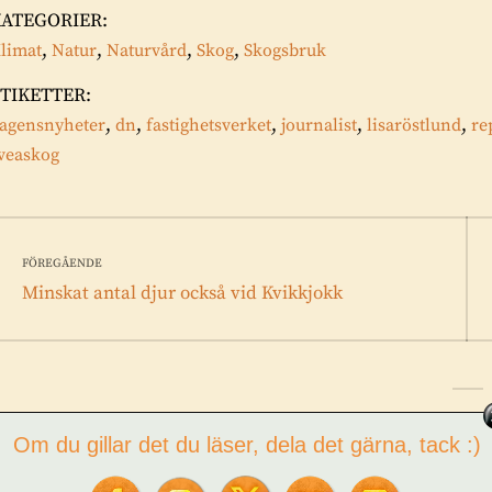
KATEGORIER:
,
,
,
,
limat
Natur
Naturvård
Skog
Skogsbruk
TIKETTER:
,
,
,
,
,
agensnyheter
dn
fastighetsverket
journalist
lisaröstlund
re
veaskog
Inläggsnavigering
FÖREGÅENDE
Föregående
Minskat antal djur också vid Kvikkjokk
inlägg:
LÄMNA ET
Om du gillar det du läser, dela det gärna, tack :)