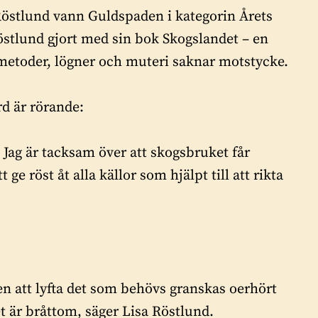
Röstlund vann Guldspaden i kategorin Årets
östlund gjort med sin bok Skogslandet – en
metoder, lögner och muteri saknar motstycke.
d är rörande:
 Jag är tacksam över att skogsbruket får
 ge röst åt alla källor som hjälpt till att rikta
ren att lyfta det som behövs granskas oerhört
et är bråttom, säger Lisa Röstlund.