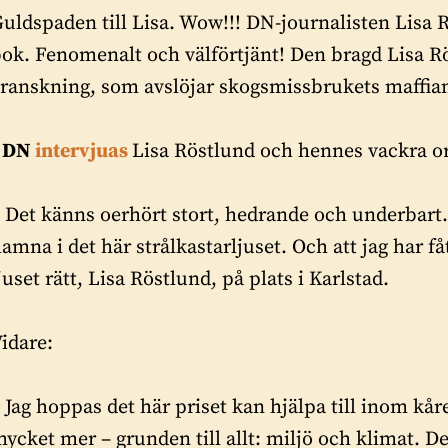
uldspaden till Lisa.
Wow!!! DN-journalisten Lisa 
ok. Fenomenalt och välförtjänt! Den bragd Lisa R
ranskning, som avslöjar skogsmissbrukets maffia
I
DN
intervjuas
Lisa Röstlund och hennes vackra or
 Det känns oerhört stort, hedrande och underbart.
amna i det här strålkastarljuset. Och att jag har fått
juset rätt, Lisa Röstlund, på plats i Karlstad.
idare:
 Jag hoppas det här priset kan hjälpa till inom kå
ycket mer – grunden till allt: miljö och klimat. D