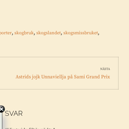
,
,
,
,
porter
skogbruk
skogslandet
skogsmissbruket
NÄSTA
Nästa
Astrids jojk Unnaviellja på Sami Grand Prix
inlägg:
T SVAR