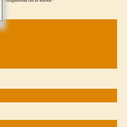
as.
Obligatoriska fält är märkta
*