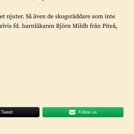
et njuter. Så även de skogsräddare som inte
lvis fd. barnläkaren Björn Mildh från Piteå,
Tweet
Follow us