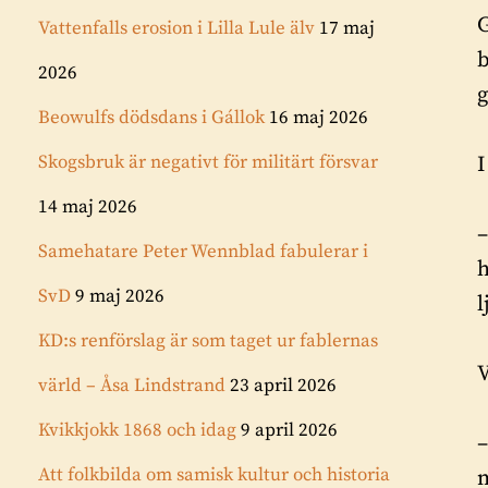
G
Vattenfalls erosion i Lilla Lule älv
17 maj
b
2026
g
Beowulfs dödsdans i Gállok
16 maj 2026
Skogsbruk är negativt för militärt försvar
14 maj 2026
–
Samehatare Peter Wennblad fabulerar i
h
SvD
9 maj 2026
l
KD:s renförslag är som taget ur fablernas
V
värld – Åsa Lindstrand
23 april 2026
Kvikkjokk 1868 och idag
9 april 2026
–
Att folkbilda om samisk kultur och historia
m