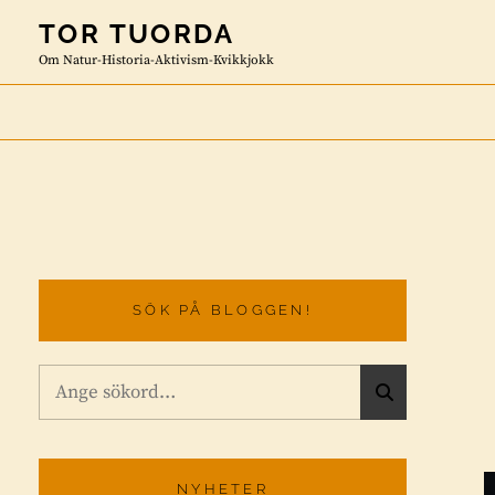
Skip
TOR TUORDA
to
Om Natur-Historia-Aktivism-Kvikkjokk
content
SÖK PÅ BLOGGEN!
Sök
S
efter:
Ö
K
NYHETER