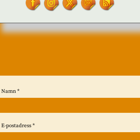
Din e-postadress kommer inte publicer
Kommentar
*
Namn
*
E-postadress
*