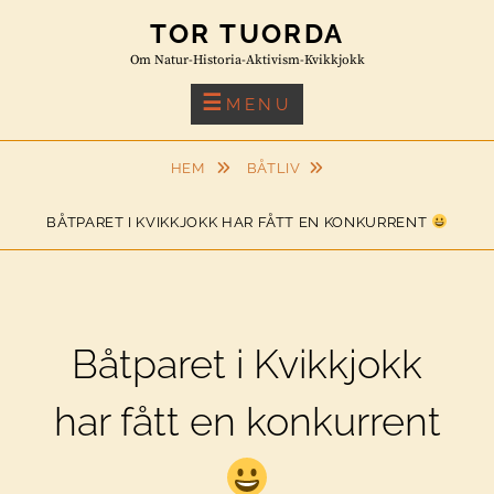
Skip
TOR TUORDA
to
Om Natur-Historia-Aktivism-Kvikkjokk
content
MENU
HEM
BÅTLIV
BÅTPARET I KVIKKJOKK HAR FÅTT EN KONKURRENT
Båtparet i Kvikkjokk
har fått en konkurrent