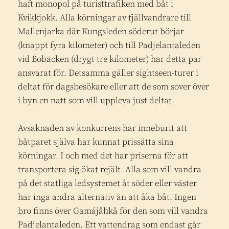
haft monopol på turisttrafiken med båt i
Kvikkjokk. Alla körningar av fjällvandrare till
Mallenjarka där Kungsleden söderut börjar
(knappt fyra kilometer) och till Padjelantaleden
vid Bobäcken (drygt tre kilometer) har detta par
ansvarat för. Detsamma gäller sightseen-turer i
deltat för dagsbesökare eller att de som sover över
i byn en natt som vill uppleva just deltat.
Avsaknaden av konkurrens har inneburit att
båtparet själva har kunnat prissätta sina
körningar. I och med det har priserna för att
transportera sig ökat rejält. Alla som vill vandra
på det statliga ledsystemet åt söder eller väster
har inga andra alternativ än att åka båt. Ingen
bro finns över Gamájåhkå för den som vill vandra
Padjelantaleden. Ett vattendrag som endast går