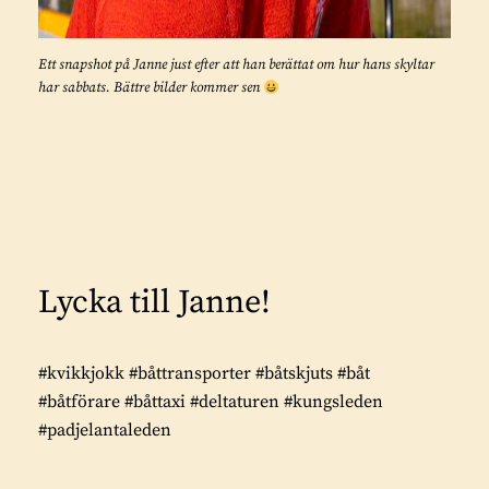
Ett snapshot på Janne just efter att han berättat om hur hans skyltar
har sabbats. Bättre bilder kommer sen
Lycka till Janne!
#kvikkjokk #båttransporter #båtskjuts #båt
#båtförare #båttaxi #deltaturen #kungsleden
#padjelantaleden