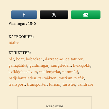
Visningar: 1540
KATEGORIER:
Båtliv
ETIKETTER:
båt
,
boat
,
bobäcken
,
darreädno
,
deltaturer
,
gamájåhkå
,
guidningar
,
kungsleden
,
kvikkjokk
,
kvikkjokksälven
,
mallenjarka
,
nammásj
,
padjelantaleden
,
tarraälven
,
tourism
,
trafik
,
transport
,
transporter
,
turism
,
turister
,
vandrare
Inläggsnavigering
FÖREGÅENDE