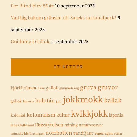
Per Blind blev 85 år
10 september 2025
Vad låg bakom gränsen till Sareks nationalpark?
9
september 2025
Guidning i Gállok
1 september 2025
ETIKETTER
gruvor
gruva
gallok
björkholmen
fiske
gammelskog
jokkmokk
kallak
huhttán
gállok
historia
jakt
kvikkjokk
kolonialism
kultur
laponia
kolonial
länsstyrelsen
mining
naturreservat
lappskatteland
norrbotten
randijaur
regeringen
renar
naturskyddsföreningen