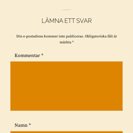
v
e
LÄMNA ETT SVAR
r
:
Din e-postadress kommer inte publiceras.
Obligatoriska fält är
märkta
*
Kommentar
*
Namn
*