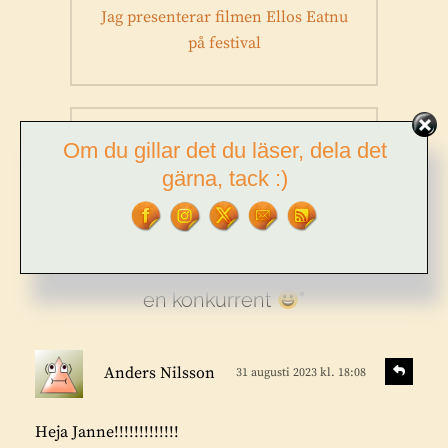
Föregående
Jag presenterar filmen Ellos Eatnu
inlägg:
på festival
Om du gillar det du läser, dela det
NÄSTA
gärna, tack :)
Nästa
För Sverige i tiden
inlägg:
Ett svar på ”Båtparet i Kvikkjokk har fått
en konkurrent
”
s
S
Anders Nilsson
31 augusti 2023 kl. 18:08
v
k
a
r
r
Heja Janne!!!!!!!!!!!!!
i
a