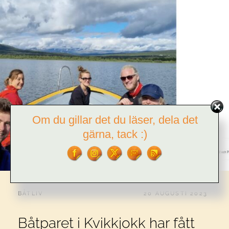
Om du gillar det du läser, dela det
gärna, tack :)
CATEGORIES:
PUBLICERAT
BÅTLIV
20 AUGUSTI 2023
Båtparet i Kvikkjokk har fått