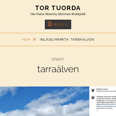
Skip
TOR TUORDA
to
Om Natur-Historia-Aktivism-Kvikkjokk
content
MENU
HEM
INLÄGG MÄRKTA
TARRAÄLVEN
ETIKETT:
tarraälven