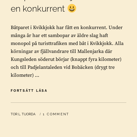
en konkurrent
Båtparet i Kvikkjokk har fått en konkurrent. Under
många år har ett sambopar av äldre slag haft
monopol på turisttrafiken med båt i Kvikkjokk. Alla
körningar av fjällvandrare till Mallenjarka där
Kungsleden söderut börjar (knappt fyra kilometer)
och till Padjelantaleden vid Bobäcken (drygt tre
kilometer) …
BÅTPARET
FORTSÄTT LÄSA
I
KVIKKJOKK
HAR
BY
TOR L. TUORDA
1 COMMENT
FÅTT
EN
KONKURRENT