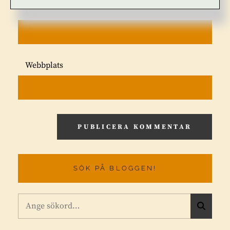
E-postadress
*
Webbplats
SÖK PÅ BLOGGEN!
Sök
S
efter:
Ö
K