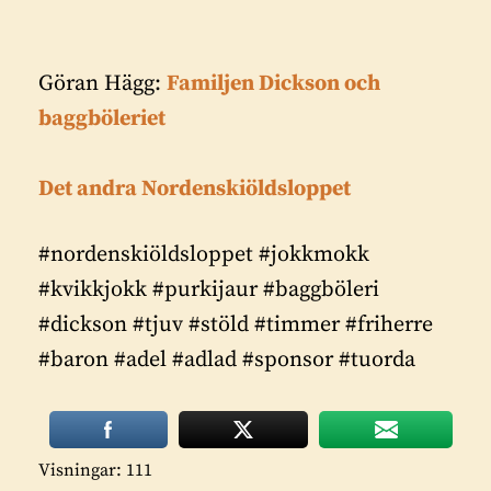
Göran Hägg:
Familjen Dickson och
baggböleriet
Det andra Nordenskiöldsloppet
#nordenskiöldsloppet #jokkmokk
#kvikkjokk #purkijaur #baggböleri
#dickson #tjuv #stöld #timmer #friherre
#baron #adel #adlad #sponsor #tuorda
Visningar: 111