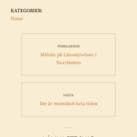
KATEGORIER:
Natur
Inläggsnavigering
FÖREGÅENDE
Föregående
Mähän på Länsstyrelsen i
inlägg:
Norrbotten
NÄSTA
Nästa
Det är motstånd hela tiden
inlägg: