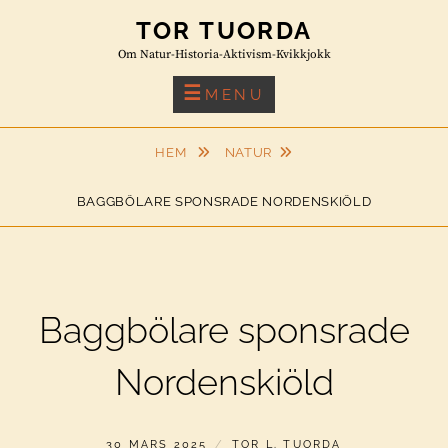
Skip
TOR TUORDA
to
Om Natur-Historia-Aktivism-Kvikkjokk
content
MENU
HEM
NATUR
BAGGBÖLARE SPONSRADE NORDENSKIÖLD
Baggbölare sponsrade
Nordenskiöld
PUBLICERAT
AV
30 MARS 2025
TOR L. TUORDA