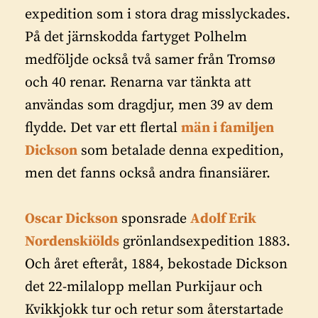
expedition som i stora drag misslyckades.
På det järnskodda fartyget Polhelm
medföljde också två samer från Tromsø
och 40 renar. Renarna var tänkta att
användas som dragdjur, men 39 av dem
flydde. Det var ett flertal
män i familjen
Dickson
som betalade denna expedition,
men det fanns också andra finansiärer.
Oscar Dickson
sponsrade
Adolf Erik
Nordenskiölds
grönlandsexpedition 1883.
Och året efteråt, 1884, bekostade Dickson
det 22-milalopp mellan Purkijaur och
Kvikkjokk tur och retur som återstartade