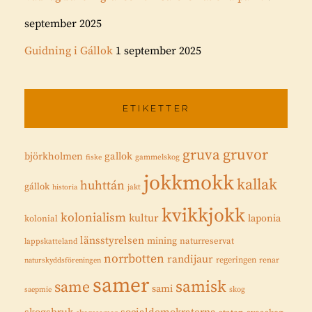
september 2025
Guidning i Gállok
1 september 2025
ETIKETTER
gruvor
gruva
gallok
björkholmen
fiske
gammelskog
jokkmokk
kallak
huhttán
gállok
historia
jakt
kvikkjokk
kolonialism
kultur
laponia
kolonial
länsstyrelsen
mining
naturreservat
lappskatteland
norrbotten
randijaur
regeringen
renar
naturskyddsföreningen
samer
samisk
same
sami
saepmie
skog