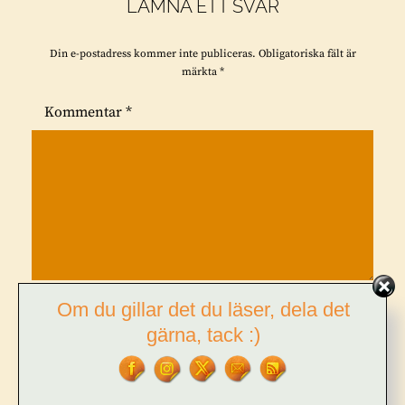
LÄMNA ETT SVAR
Din e-postadress kommer inte publiceras.
Obligatoriska fält är
märkta
*
Kommentar
*
Om du gillar det du läser, dela det
Namn
*
gärna, tack :)