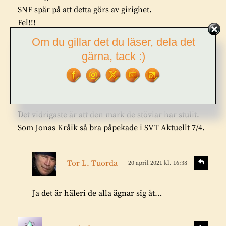
SNF spär på att detta görs av girighet.
Fel!!!
Kapitalister förstör inte sina marker, sitt kapital.
Om du gillar det du läser, dela det
Harald Holmberg har förklarat det bra.
gärna, tack :)
Som om det var mer lönsamt skicka döttrarna till
prostitution, klirr i kassan för ögonblicket, ruin på
sikt.
Så Sveaskog är den stora rövaren, hallicken.
Det vidrigaste är att den mark de stövlar har stulit.
Som Jonas Kråik så bra påpekade i SVT Aktuellt 7/4.
s
S
Tor L. Tuorda
20 april 2021 kl. 16:38
v
k
a
r
r
Ja det är häleri de alla ägnar sig åt…
i
a
v
s
e
S