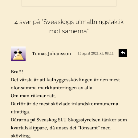
inlägg:
4 svar på ”Sveaskogs utmattningstaktik
mot samerna”
s
S
Tomas Johansson
15 april 2021 kl. 08:11
v
k
a
r
r
Bra!!!
i
a
Det värsta är att kalhyggesskövlingen är den mest
v
olönsamma markhanteringen av alla.
e
Om man räknar rätt.
r
Därför är de mest skövlade inlandskommunerna
:
utfattiga.
Dårarna på Sveaskog SLU Skogsstyrelsen tänker som
kvartalsklippare, då anses det ”lönsamt” med
skövling.