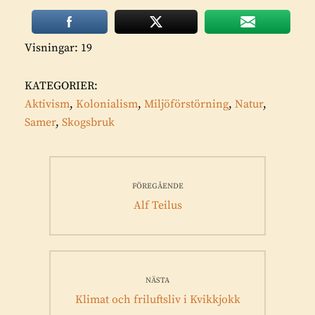
Visningar: 19
KATEGORIER:
Aktivism
,
Kolonialism
,
Miljöförstörning
,
Natur
,
Samer
,
Skogsbruk
Inläggsnavigering
FÖREGÅENDE
Föregående
Alf Teilus
inlägg:
NÄSTA
Nästa
Klimat och friluftsliv i Kvikkjokk