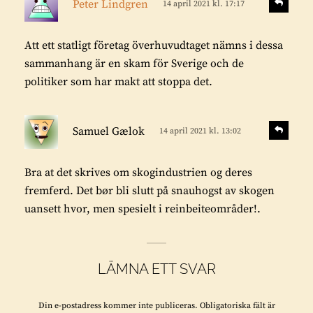
Peter Lindgren
14 april 2021 kl. 17:17
v
k
r
a
r
:
r
Att ett statligt företag överhuvudtaget nämns i dessa
i
a
sammanhang är en skam för Sverige och de
v
politiker som har makt att stoppa det.
e
r
s
:
S
Samuel Gælok
14 april 2021 kl. 13:02
v
k
a
r
r
Bra at det skrives om skogindustrien og deres
i
a
fremferd. Det bør bli slutt på snauhogst av skogen
v
uansett hvor, men spesielt i reinbeiteområder!.
e
r
:
LÄMNA ETT SVAR
Din e-postadress kommer inte publiceras.
Obligatoriska fält är