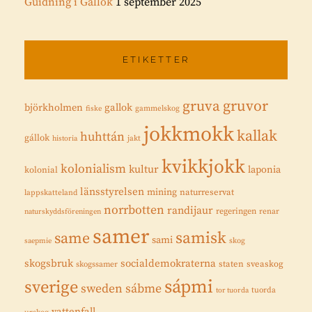
Guidning i Gállok
1 september 2025
ETIKETTER
gruvor
gruva
gallok
björkholmen
fiske
gammelskog
jokkmokk
kallak
huhttán
gállok
historia
jakt
kvikkjokk
kolonialism
kultur
laponia
kolonial
länsstyrelsen
mining
naturreservat
lappskatteland
norrbotten
randijaur
regeringen
renar
naturskyddsföreningen
samer
samisk
same
sami
saepmie
skog
skogsbruk
socialdemokraterna
staten
sveaskog
skogssamer
sápmi
sverige
sweden
sábme
tuorda
tor tuorda
vattenfall