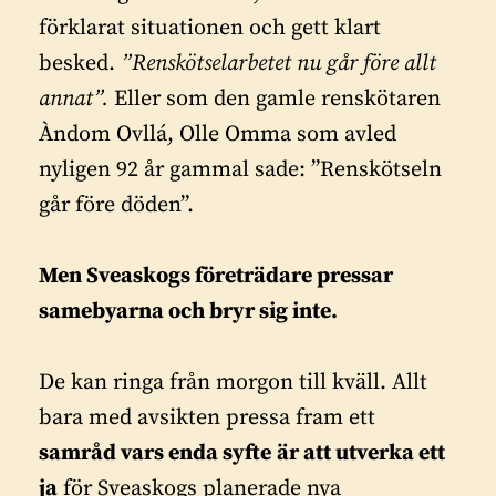
förklarat situationen och gett klart
besked.
”Renskötselarbetet nu går före allt
annat”.
Eller som den gamle renskötaren
Àndom Ovllá, Olle Omma som avled
nyligen 92 år gammal sade: ”Renskötseln
går före döden”.
Men Sveaskogs företrädare pressar
samebyarna och bryr sig inte.
De kan ringa från morgon till kväll. Allt
bara med avsikten pressa fram ett
samråd vars enda syfte
är att utverka ett
ja
för Sveaskogs planerade nya