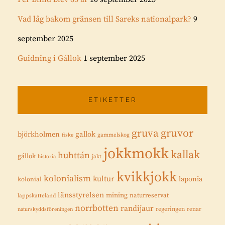
Vad låg bakom gränsen till Sareks nationalpark?
9
september 2025
Guidning i Gállok
1 september 2025
ETIKETTER
gruvor
gruva
gallok
björkholmen
fiske
gammelskog
jokkmokk
kallak
huhttán
gállok
historia
jakt
kvikkjokk
kolonialism
kultur
laponia
kolonial
länsstyrelsen
mining
naturreservat
lappskatteland
norrbotten
randijaur
regeringen
renar
naturskyddsföreningen