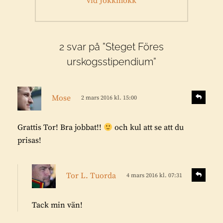
inlägg:
vid Jokkmokk
2 svar på ”Steget Föres
urskogsstipendium”
s
S
Mose
2 mars 2016 kl. 15:00
v
k
a
r
r
Grattis Tor! Bra jobbat!!
och kul att se att du
i
a
prisas!
v
e
r
s
S
Tor L. Tuorda
4 mars 2016 kl. 07:31
v
:
k
a
r
r
Tack min vän!
i
a
v