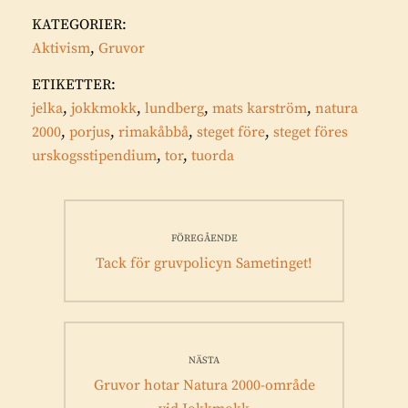
KATEGORIER:
Aktivism
,
Gruvor
ETIKETTER:
jelka
,
jokkmokk
,
lundberg
,
mats karström
,
natura
2000
,
porjus
,
rimakåbbå
,
steget före
,
steget föres
urskogsstipendium
,
tor
,
tuorda
Inläggsnavigering
FÖREGÅENDE
Föregående
Tack för gruvpolicyn Sametinget!
inlägg:
NÄSTA
Nästa
Gruvor hotar Natura 2000-område