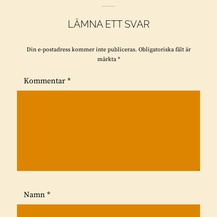
e
LÄMNA ETT SVAR
r
:
Din e-postadress kommer inte publiceras.
Obligatoriska fält är
märkta
*
Kommentar
*
Namn
*