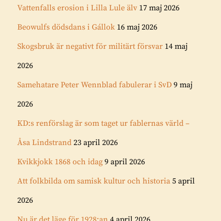
Vattenfalls erosion i Lilla Lule älv
17 maj 2026
Beowulfs dödsdans i Gállok
16 maj 2026
Skogsbruk är negativt för militärt försvar
14 maj
2026
Samehatare Peter Wennblad fabulerar i SvD
9 maj
2026
KD:s renförslag är som taget ur fablernas värld –
Åsa Lindstrand
23 april 2026
Kvikkjokk 1868 och idag
9 april 2026
Att folkbilda om samisk kultur och historia
5 april
2026
Nu är det läge för 1928:an
4 april 2026