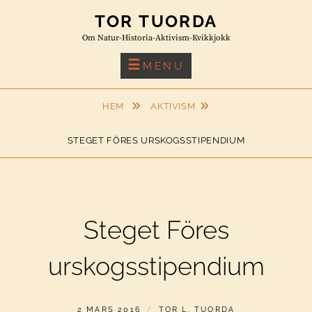
Skip
TOR TUORDA
to
Om Natur-Historia-Aktivism-Kvikkjokk
content
MENU
HEM
AKTIVISM
STEGET FÖRES URSKOGSSTIPENDIUM
Steget Föres
urskogsstipendium
PUBLICERAT
AV
2 MARS 2016
TOR L. TUORDA