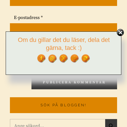
E-postadress
*
Om du gillar det du läser, dela det
gärna, tack :)
Webbplats
SÖK PÅ BLOGGEN!
Sök
S