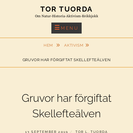
Skip
TOR TUORDA
to
Om Natur-Historia-Aktivism-Kvikkjokk
content
MENU
HEM
AKTIVISM
GRUVOR HAR FÖRGIFTAT SKELLEFTEÄLVEN
Gruvor har förgiftat
Skellefteälven
PUBLICERAT
AV
13 SEPTEMBER 2019
TOR L. TUORDA