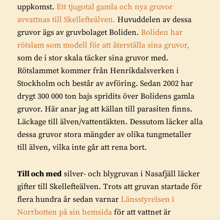
uppkomst.
Ett tjugotal gamla och nya gruvor
avvattnas till Skellefteälven.
Huvuddelen av dessa
gruvor ägs av gruvbolaget Boliden.
Boliden har
rötslam som modell för att återställa sina gruvor,
som de i stor skala täcker sina gruvor med.
Rötslammet kommer från Henrikdalsverken i
Stockholm och består av avföring. Sedan 2002 har
drygt 300 000 ton bajs spridits över Bolidens gamla
gruvor. Här anar jag att källan till parasiten finns.
Läckage till älven/vattentäkten. Dessutom läcker alla
dessa gruvor stora mängder av olika tungmetaller
till älven, vilka inte går att rena bort.
Till och med
silver- och blygruvan i Nasafjäll läcker
gifter till Skellefteälven. Trots att gruvan startade för
flera hundra år sedan varnar
Länsstyrelsen i
Norrbotten på sin hemsida
för att vattnet är