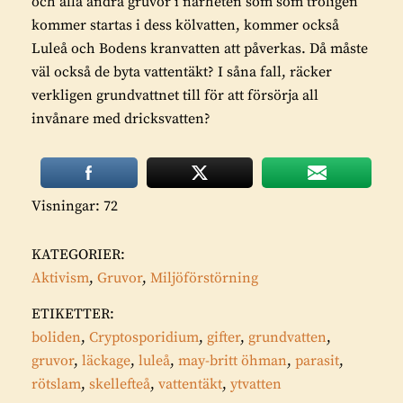
och alla andra gruvor i närheten som som troligen
kommer startas i dess kölvatten, kommer också
Luleå och Bodens kranvatten att påverkas. Då måste
väl också de byta vattentäkt? I såna fall, räcker
verkligen grundvattnet till för att försörja all
invånare med dricksvatten?
Visningar: 72
KATEGORIER:
Aktivism
,
Gruvor
,
Miljöförstörning
ETIKETTER:
boliden
,
Cryptosporidium
,
gifter
,
grundvatten
,
gruvor
,
läckage
,
luleå
,
may-britt öhman
,
parasit
,
rötslam
,
skellefteå
,
vattentäkt
,
ytvatten