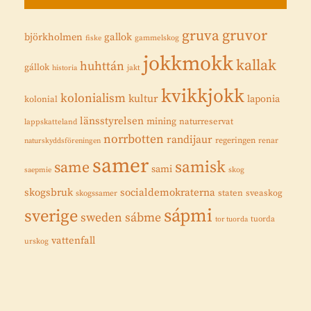
gruvor
gruva
gallok
björkholmen
fiske
gammelskog
jokkmokk
kallak
huhttán
gállok
historia
jakt
kvikkjokk
kolonialism
kultur
laponia
kolonial
länsstyrelsen
mining
naturreservat
lappskatteland
norrbotten
randijaur
regeringen
renar
naturskyddsföreningen
samer
samisk
same
sami
saepmie
skog
skogsbruk
socialdemokraterna
staten
sveaskog
skogssamer
sápmi
sverige
sweden
sábme
tuorda
tor tuorda
vattenfall
urskog