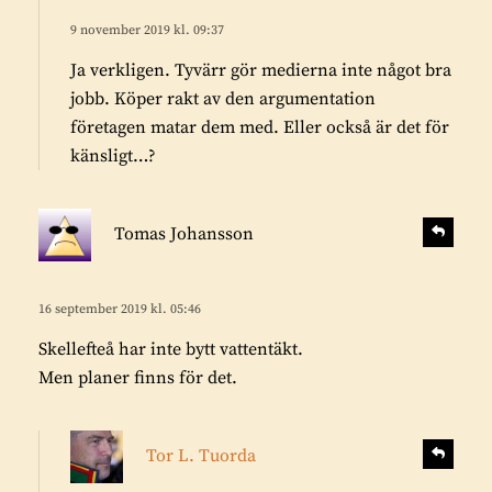
r
r
i
9 november 2019 kl. 09:37
a
v
Ja verkligen. Tyvärr gör medierna inte något bra
e
jobb. Köper rakt av den argumentation
r
företagen matar dem med. Eller också är det för
:
känsligt…?
s
S
Tomas Johansson
v
k
a
r
r
i
16 september 2019 kl. 05:46
a
v
Skellefteå har inte bytt vattentäkt.
e
Men planer finns för det.
r
:
s
S
Tor L. Tuorda
v
k
a