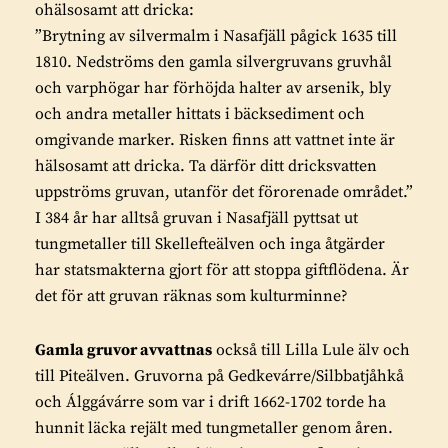
ohälsosamt att dricka:
”Brytning av silvermalm i Nasafjäll pågick 1635 till
1810. Nedströms den gamla silvergruvans gruvhål
och varphögar har förhöjda halter av arsenik, bly
och andra metaller hittats i bäcksediment och
omgivande marker. Risken finns att vattnet inte är
hälsosamt att dricka. Ta därför ditt dricksvatten
uppströms gruvan, utanför det förorenade området.”
I 384 år har alltså gruvan i Nasafjäll pyttsat ut
tungmetaller till Skellefteälven och inga åtgärder
har statsmakterna gjort för att stoppa giftflödena. Är
det för att gruvan räknas som kulturminne?
Gamla gruvor avvattnas
också till Lilla Lule älv och
till Piteälven. Gruvorna på Gedkevárre/Silbbatjåhkå
och Álggávárre som var i drift 1662-1702 torde ha
hunnit läcka rejält med tungmetaller genom åren.