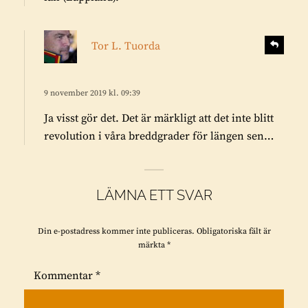
s
S
Tor L. Tuorda
v
k
a
r
r
i
9 november 2019 kl. 09:39
a
v
Ja visst gör det. Det är märkligt att det inte blitt
e
revolution i våra breddgrader för längen sen…
r
:
LÄMNA ETT SVAR
Din e-postadress kommer inte publiceras.
Obligatoriska fält är
märkta
*
Kommentar
*