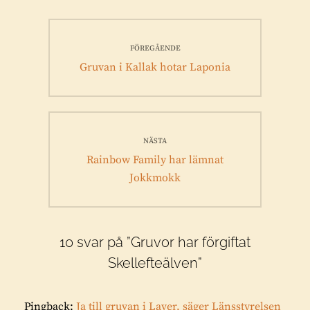
Inläggsnavigering
FÖREGÅENDE
Föregående
Gruvan i Kallak hotar Laponia
inlägg:
NÄSTA
Nästa
Rainbow Family har lämnat
inlägg:
Jokkmokk
10 svar på ”Gruvor har förgiftat
Skellefteälven”
Pingback:
Ja till gruvan i Laver, säger Länsstyrelsen