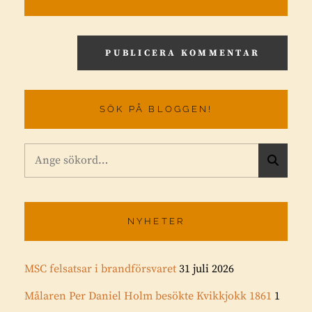
SÖK PÅ BLOGGEN!
Sök
S
efter:
Ö
K
NYHETER
MSC felsatsar i brandförsvaret
31 juli 2026
Målaren Per Daniel Holm besökte Kvikkjokk 1861
1