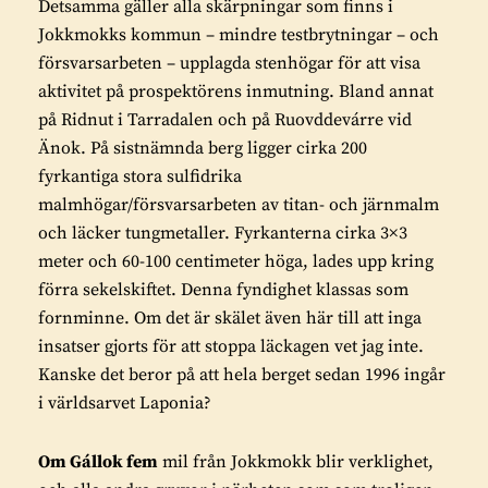
Detsamma gäller alla skärpningar som finns i
Jokkmokks kommun – mindre testbrytningar – och
försvarsarbeten – upplagda stenhögar för att visa
aktivitet på prospektörens inmutning. Bland annat
på Ridnut i Tarradalen och på Ruovddevárre vid
Änok. På sistnämnda berg ligger cirka 200
fyrkantiga stora sulfidrika
malmhögar/försvarsarbeten av titan- och järnmalm
och läcker tungmetaller. Fyrkanterna cirka 3×3
meter och 60-100 centimeter höga, lades upp kring
förra sekelskiftet. Denna fyndighet klassas som
fornminne. Om det är skälet även här till att inga
insatser gjorts för att stoppa läckagen vet jag inte.
Kanske det beror på att hela berget sedan 1996 ingår
i världsarvet Laponia?
Om Gállok fem
mil från Jokkmokk blir verklighet,