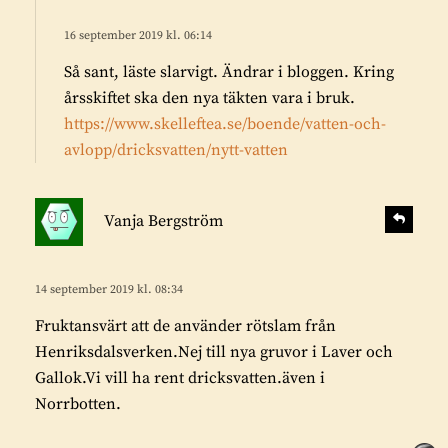
r
r
i
16 september 2019 kl. 06:14
a
v
Så sant, läste slarvigt. Ändrar i bloggen. Kring
e
årsskiftet ska den nya täkten vara i bruk.
r
https://www.skelleftea.se/boende/vatten-och-
:
avlopp/dricksvatten/nytt-vatten
s
S
Vanja Bergström
v
k
a
r
r
i
14 september 2019 kl. 08:34
a
v
Fruktansvärt att de använder rötslam från
e
Henriksdalsverken.Nej till nya gruvor i Laver och
r
Gallok.Vi vill ha rent dricksvatten.även i
:
Norrbotten.