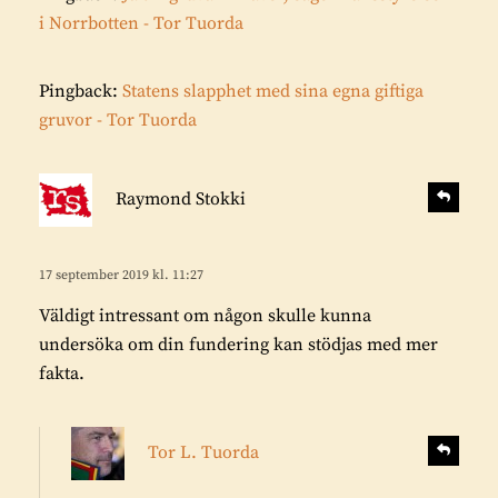
i Norrbotten - Tor Tuorda
Pingback:
Statens slapphet med sina egna giftiga
gruvor - Tor Tuorda
s
S
Raymond Stokki
v
k
a
r
r
i
17 september 2019 kl. 11:27
a
v
Väldigt intressant om någon skulle kunna
e
undersöka om din fundering kan stödjas med mer
r
fakta.
:
s
S
Tor L. Tuorda
v
k
a