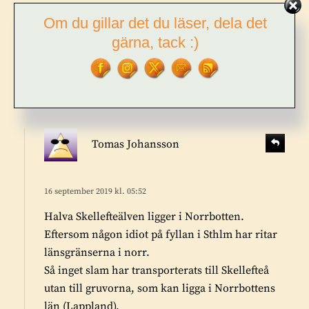
s
S
Dan Lötberg
13 september 2019 kl. 21:16
Om du gillar det du läser, dela det
v
k
gärna, tack :)
a
r
r
Låter ju sjukt bara det, att transportera rötslam från
i
a
Henriksdal i Stockholm ända upp till Skellefteå. Att
v
ta skiten sån lång väg stinker smussel o jäveltyg
e
r
:
s
S
Tomas Johansson
v
k
a
r
r
i
16 september 2019 kl. 05:52
a
v
Halva Skellefteälven ligger i Norrbotten.
e
Eftersom någon idiot på fyllan i Sthlm har ritar
r
länsgränserna i norr.
:
Så inget slam har transporterats till Skellefteå
utan till gruvorna, som kan ligga i Norrbottens
län (Lappland).