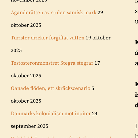
M
november 2025
s
Äganderätten av stulen samisk mark
29
u
oktober 2025
Turister dricker förgiftat vatten
19 oktober
K
2025
å
Testosteronmonstret Stegra stegrar
17
oktober 2025
Oanade flöden, ett skräckscenario
5
oktober 2025
Danmarks kolonialism mot inuiter
24
september 2025
b