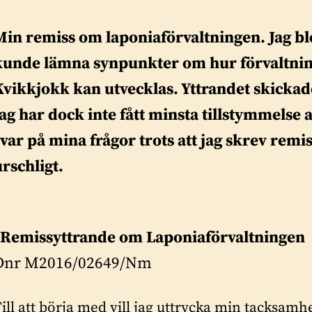
Min remiss om laponiaförvaltningen.
Jag b
kunde lämna synpunkter om hur förvaltning
Kvikkjokk kan utvecklas. Yttrandet skickad
Jag har dock inte fått minsta tillstymmelse 
svar på mina frågor trots att jag skrev rem
urschligt.
”
Remissyttrande om Laponiaförvaltningen
Dnr M2016/02649/Nm
ill att börja med vill jag uttrycka min tacksamh