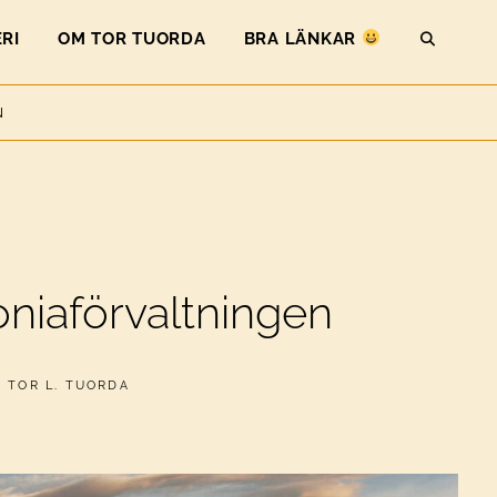
RI
OM TOR TUORDA
BRA LÄNKAR
SEAR
N
niaförvaltningen
AV
TOR L. TUORDA