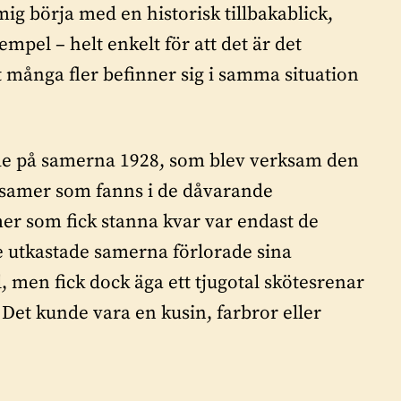
ig börja med en historisk tillbakablick,
pel – helt enkelt för att det är det
t många fler befinner sig i samma situation
de på samerna 1928, som blev verksam den
de samer som fanns i de dåvarande
r som fick stanna kvar var endast de
de utkastade samerna förlorade sina
el, men fick dock äga ett tjugotal skötesrenar
et kunde vara en kusin, farbror eller