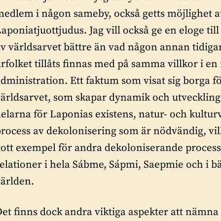
medlem i någon sameby, också getts möjlighet a
aponiatjuottjudus. Jag vill också ge en eloge ti
v världsarvet bättre än vad någon annan tidiga
rfolket tillåts finnas med på samma villkor i en i
dministration. Ett faktum som visat sig borga fö
ärldsarvet, som skapar dynamik och utvecklingsp
elarna för Laponias existens, natur- och kultur
process av dekolonisering som är nödvändig, vi
gott exempel för andra dekoloniserande process
elationer i hela Sábme, Sápmi, Saepmie och i bäs
världen.
et finns dock andra viktiga aspekter att nämna 