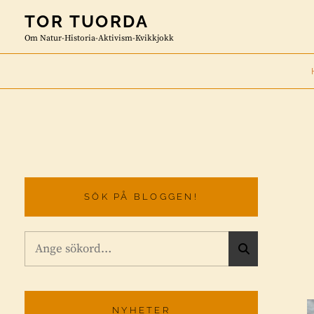
Skip
TOR TUORDA
to
Om Natur-Historia-Aktivism-Kvikkjokk
content
SÖK PÅ BLOGGEN!
Sök
S
efter:
Ö
K
NYHETER