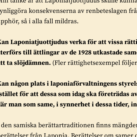
in tanke är att Laponiatjuottjudus skulle kunna
ynliggöra konsekvenserna av renbeteslagen från
pphör, så i alla fall mildras.
an Laponiatjuottjudus verka för att vissa rätt
terförs till ättlingar av de 1928 utkastade sa
att ta slöjdämnen.
(Fler rättighetsexempel följe
Kan någon plats i laponiaförvaltningens styrel
istället för att dessa som idag ska företräd
där man som same, i synnerhet i dessa tider, 
I den samiska berättartraditionen finns mängd
erättelser från Laponia. Berättelser om samer 