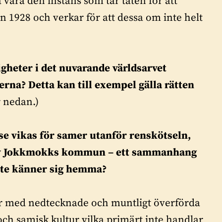
 vara den instans som tar täten för att
 1928 och verkar för att dessa om inte helt
igheter i det nuvarande världsarvet
merna? Detta kan till exempel gälla rätten
r nedan.)
se vikas för samer utanför renskötseln,
as av Jokkmokks kommun – ett sammanhang
inte känner sig hemma?
er med nedtecknade och muntligt överförda
och samisk kultur vilka primärt inte handlar