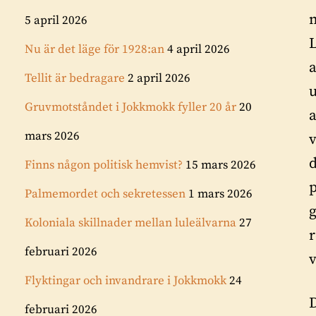
5 april 2026
L
Nu är det läge för 1928:an
4 april 2026
a
Tellit är bedragare
2 april 2026
u
Gruvmotståndet i Jokkmokk fyller 20 år
20
a
mars 2026
v
d
Finns någon politisk hemvist?
15 mars 2026
Palmemordet och sekretessen
1 mars 2026
Koloniala skillnader mellan luleälvarna
27
r
februari 2026
Flyktingar och invandrare i Jokkmokk
24
D
februari 2026