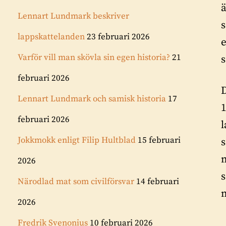
ä
Lennart Lundmark beskriver
s
lappskattelanden
23 februari 2026
e
Varför vill man skövla sin egen historia?
21
februari 2026
Lennart Lundmark och samisk historia
17
1
februari 2026
Jokkmokk enligt Filip Hultblad
15 februari
s
m
2026
s
Närodlad mat som civilförsvar
14 februari
2026
Fredrik Svenonius
10 februari 2026