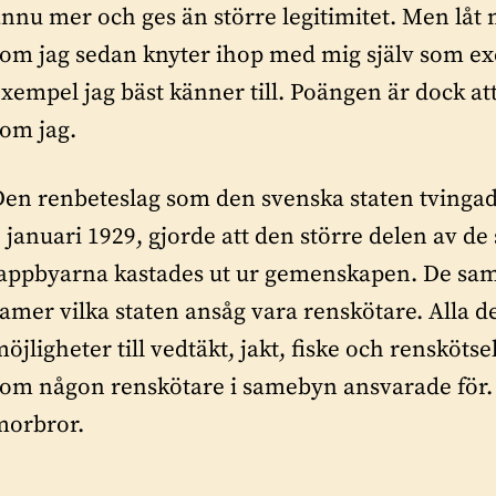
nnu mer och ges än större legitimitet. Men låt m
om jag sedan knyter ihop med mig själv som exem
xempel jag bäst känner till. Poängen är dock at
som jag.
Den renbeteslag som den svenska staten tvinga
 januari 1929, gjorde att den större delen av 
lappbyarna kastades ut ur gemenskapen. De same
amer vilka staten ansåg vara renskötare. Alla 
öjligheter till vedtäkt, jakt, fiske och rensköts
om någon renskötare i samebyn ansvarade för. D
morbror.