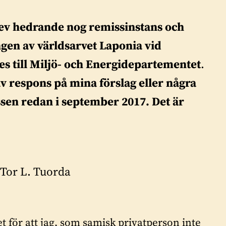
lev hedrande nog remissinstans och
en av världsarvet Laponia vid
es till Miljö- och Energidepartementet
.
av respons på mina förslag eller några
issen redan i september 2017.
Det är
Tor L. Tuorda
et för att jag, som samisk privatperson inte