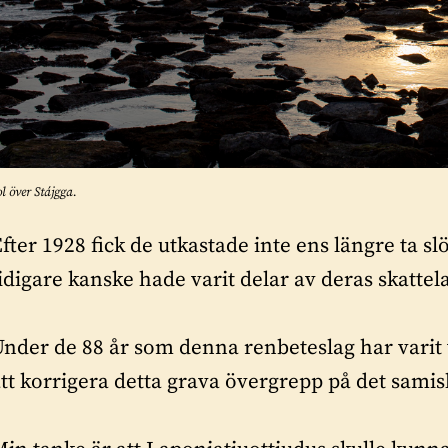
ol över Stájgga.
E
fter 1928 fick de utkastade inte ens längre ta s
idigare kanske hade varit delar av deras skattel
nder de 88 år som denna renbeteslag har varit 
tt korrigera detta grava övergrepp på det samis