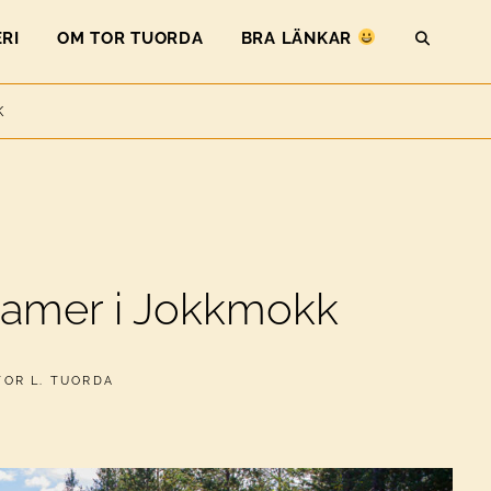
RI
OM TOR TUORDA
BRA LÄNKAR
SEAR
K
 samer i Jokkmokk
AV
TOR L. TUORDA