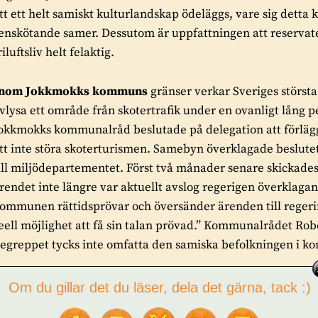
tt ett helt samiskt kulturlandskap ödeläggs, vare sig detta
enskötande samer. Dessutom är uppfattningen att reservaten 
riluftsliv helt felaktig.
Inom Jokkmokks kommuns
gränser verkar Sveriges störst
vlysa ett område från skotertrafik under en ovanligt lång p
okkmokks kommunalråd beslutade på delegation att förlägga 
tt inte störa skoterturismen. Samebyn överklagade beslut
ill miljödepartementet. Först två månader senare skickades 
rendet inte längre var aktuellt avslog regerigen överklagan
ommunen rättidsprövar och översänder ärenden till regerin
eell möjlighet att få sin talan prövad.” Kommunalrådet Rob
egreppet tycks inte omfatta den samiska befolkningen i 
ägg till exemplen ovan
det i massmedia redan omtalade för
Om du gillar det du läser, dela det gärna, tack :)
nsvaret för förvaltningen av världsarvet Laponia på staten,