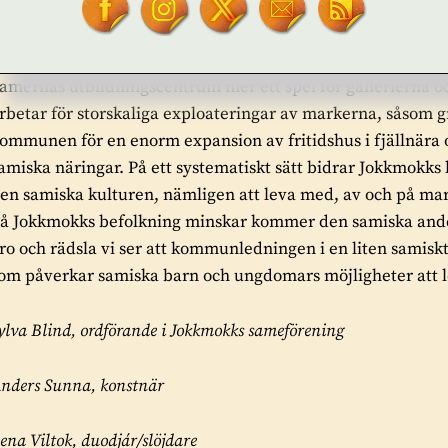
tgör en strukturellt grundad rasism. Den samiska befolkni
okalpolitiska motgångar, där frågan om gruvdrift i Gállok/K
pplevelsen blir kommunens satsning på ett samiskt litte
amernas utbildningscentrum mer ett spel för gallerierna och
rbetar för storskaliga exploateringar av markerna, såsom 
ommunen för en enorm expansion av fritidshus i fjällnära 
amiska näringar. På ett systematiskt sätt bidrar Jokkmokks
en samiska kulturen, nämligen att leva med, av och på mark
å Jokkmokks befolkning minskar kommer den samiska andele
ro och rädsla vi ser att kommunledningen i en liten samis
om påverkar samiska barn och ungdomars möjligheter att l
ylva Blind, ordförande i Jokkmokks sameförening
nders Sunna, konstnär
ena Viltok, duodjár/slöjdare