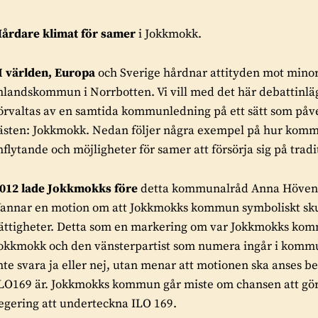
årdare klimat för samer
i Jokkmokk
.
I världen, Europa
och Sverige hårdnar attityden mot minori
nlandskommun i Norrbotten. Vi vill med det här debattinlägge
örvaltas av en samtida kommunledning på ett sätt som påver
ästen: Jokkmokk. Nedan följer några exempel på hur komm
nflytande och möjligheter för samer att försörja sig på tradi
012 lade Jokkmokks före
detta kommunalråd Anna Hövenm
annar en motion om att Jokkmokks kommun symboliskt skul
ättigheter. Detta som en markering om var Jokkmokks komm
okkmokk och den vänsterpartist som numera ingår i kommunl
nte svara ja eller nej, utan menar att motionen ska anses b
LO169 är. Jokkmokks kommun går miste om chansen att göra s
egering att underteckna ILO 169.