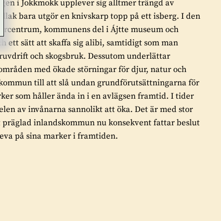
ngen i Jokkmokk upplever sig alltmer trängd av
allak bara utgör en knivskarp topp på ett isberg. I den
raturcentrum, kommunens del i Ájtte museum och
 ett sätt att skaffa sig alibi, samtidigt som man
gruvdrift och skogsbruk. Dessutom underlättar
områden med ökade störningar för djur, natur och
 kommun till att slå undan grundförutsättningarna för
er som håller ända in i en avlägsen framtid. I tider
n av invånarna sannolikt att öka. Det är med stor
kt präglad inlandskommun nu konsekvent fattar beslut
eva på sina marker i framtiden.