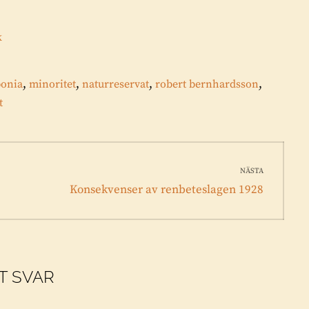
k
,
,
,
,
ponia
minoritet
naturreservat
robert bernhardsson
t
NÄSTA
Nästa
Konsekvenser av renbeteslagen 1928
inlägg:
T SVAR