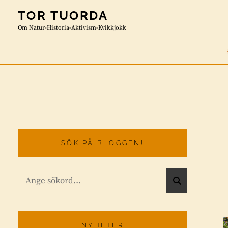
Skip
TOR TUORDA
to
Om Natur-Historia-Aktivism-Kvikkjokk
content
SÖK PÅ BLOGGEN!
Sök
S
efter:
Ö
K
NYHETER