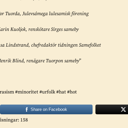
or Tuorda, Julevsámega lulesamisk förening
arin Kuoljok, renskötare Sirges sameby
sa Lindstrand, chefredaktör tidningen Samefolket
enrik Blind, renägare Tuorpon sameby
”
rasism #minoritet #urfolk #hat #hot
Share on Facebook
isningar: 158