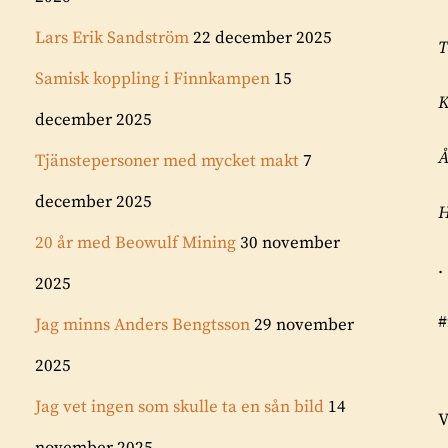
Lars Erik Sandström
22 december 2025
T
Samisk koppling i Finnkampen
15
K
december 2025
Å
Tjänstepersoner med mycket makt
7
december 2025
H
20 år med Beowulf Mining
30 november
.
2025
#
Jag minns Anders Bengtsson
29 november
2025
Jag vet ingen som skulle ta en sån bild
14
V