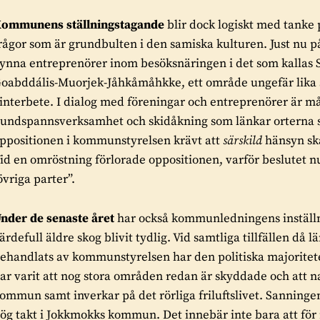
ommunens ställningstagande
blir dock logiskt med tanke
rågor som är grundbulten i den samiska kulturen. Just nu p
ynna entreprenörer inom besöksnäringen i det som kallas 
oabddális-Muorjek-Jåhkåmåhkke, ett område ungefär lika s
interbete. I dialog med föreningar och entreprenörer är mål
undspannsverksamhet och skidåkning som länkar orterna s
ppositionen i kommunstyrelsen krävt att
särskild
hänsyn ska
id en omröstning förlorade oppositionen, varför beslutet nu 
övriga parter”.
nder de senaste året
har också kommunledningens inställni
ärdefull äldre skog blivit tydlig. Vid samtliga tillfällen då l
ehandlats av kommunstyrelsen har den politiska majoriteten
ar varit att nog stora områden redan är skyddade och att
ommun samt inverkar på det rörliga friluftslivet. Sanningen
ög takt i Jokkmokks kommun. Det innebär inte bara att för 