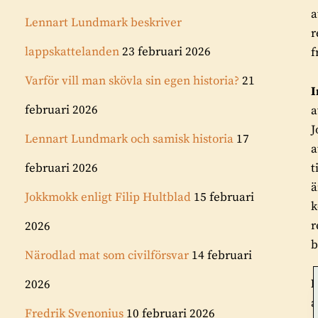
a
Lennart Lundmark beskriver
r
lappskattelanden
23 februari 2026
f
Varför vill man skövla sin egen historia?
21
februari 2026
a
J
Lennart Lundmark och samisk historia
17
a
februari 2026
t
ä
Jokkmokk enligt Filip Hultblad
15 februari
k
r
2026
b
Närodlad mat som civilförsvar
14 februari
L
2026
a
Fredrik Svenonius
10 februari 2026