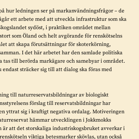
 på hur ledningen ser på markanvändningsfrågor – de
ågår ett arbete med att utveckla infrastruktur som ska
Skogslandet sydöst, i praktiken området mellan
tort som Öland och helt avgörande för renskötselns
et att skapa förutsättningar för skoterkörning,
amman. I det här arbetet har den samlade politiska
 tas till berörda markägare och samebyar i området.
endast sträcker sig till att dialog ska föras med
ng till naturreservatsbildningar av biologiskt
änsstyrelsens förslag till reservatsbildningar har
 yttrat sig i kraftigt negativa ordalag. Motiveringen
 naturreservat hämmar utvecklingen i Jokkmokks
 är att det storskaliga industriskogsbruket avverkar i
renskötseln viktiga betesmarker skövlas, utan också