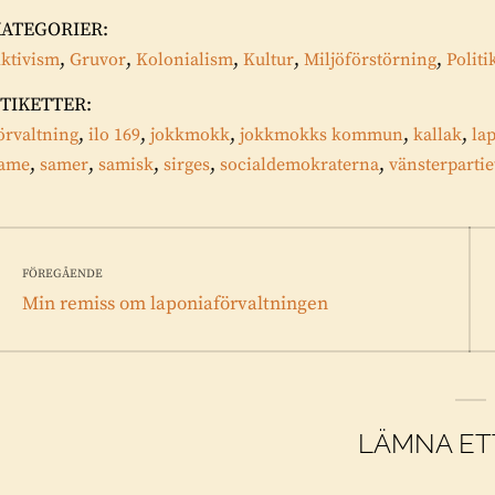
KATEGORIER:
,
,
,
,
,
ktivism
Gruvor
Kolonialism
Kultur
Miljöförstörning
Politi
TIKETTER:
,
,
,
,
,
örvaltning
ilo 169
jokkmokk
jokkmokks kommun
kallak
la
,
,
,
,
,
ame
samer
samisk
sirges
socialdemokraterna
vänsterpartie
Inläggsnavigering
FÖREGÅENDE
Föregående
Min remiss om laponiaförvaltningen
inlägg:
LÄMNA ET