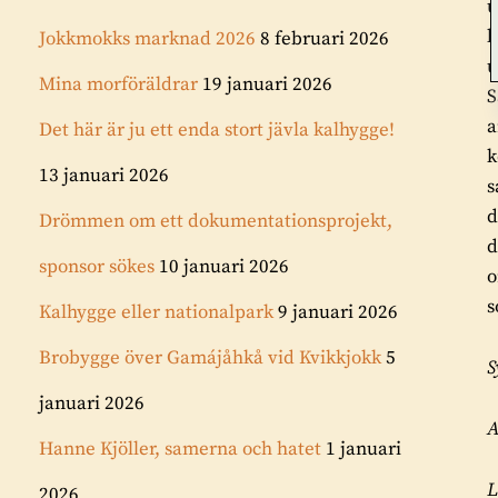
u
l
Jokkmokks marknad 2026
8 februari 2026
u
Mina morföräldrar
19 januari 2026
S
a
Det här är ju ett enda stort jävla kalhygge!
k
13 januari 2026
s
d
Drömmen om ett dokumentationsprojekt,
d
sponsor sökes
10 januari 2026
o
s
Kalhygge eller nationalpark
9 januari 2026
Brobygge över Gamájåhkå vid Kvikkjokk
5
S
januari 2026
A
Hanne Kjöller, samerna och hatet
1 januari
L
2026