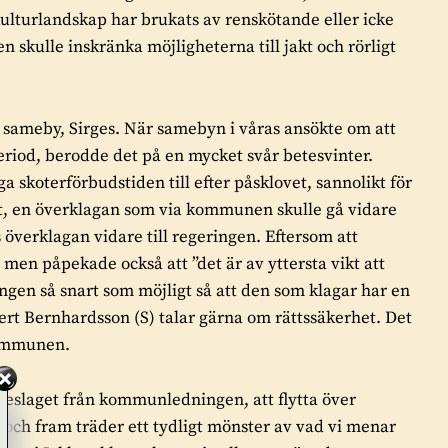
 kulturlandskap har brukats av renskötande eller icke
skulle inskränka möjligheterna till jakt och rörligt
a sameby, Sirges. När samebyn i våras ansökte om att
eriod, berodde det på en mycket svår betesvinter.
skoterförbudstiden till efter påsklovet, sannolikt för
et, en överklagan som via kommunen skulle gå vidare
överklagan vidare till regeringen. Eftersom att
 men påpekade också att ”det är av yttersta vikt att
gen så snart som möjligt så att den som klagar har en
ert Bernhardsson (S) talar gärna om rättssäkerhet. Det
kommunen.
eslaget från kommunledningen, att flytta över
 och fram träder ett tydligt mönster av vad vi menar