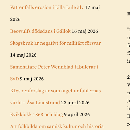
Vattenfalls erosion i Lilla Lule älv
17 maj
H
2026
”
Beowulfs dödsdans i Gállok
16 maj 2026
i
Skogsbruk är negativt för militärt försvar
f
f
14 maj 2026
i
Samehatare Peter Wennblad fabulerar i
2
SvD
9 maj 2026
V
KD:s renförslag är som taget ur fablernas
r
J
värld – Åsa Lindstrand
23 april 2026
i
Kvikkjokk 1868 och idag
9 april 2026
I
r
Att folkbilda om samisk kultur och historia