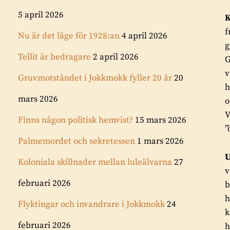
5 april 2026
K
f
Nu är det läge för 1928:an
4 april 2026
g
Tellit är bedragare
2 april 2026
G
v
Gruvmotståndet i Jokkmokk fyller 20 år
20
h
mars 2026
o
V
Finns någon politisk hemvist?
15 mars 2026
”
Palmemordet och sekretessen
1 mars 2026
U
Koloniala skillnader mellan luleälvarna
27
v
februari 2026
b
h
Flyktingar och invandrare i Jokkmokk
24
k
februari 2026
h