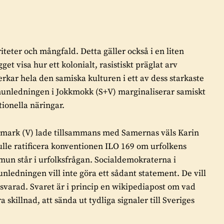
teter och mångfald. Detta gäller också i en liten
t visa hur ett kolonialt, rasistiskt präglat arv
kar hela den samiska kulturen i ett av dess starkaste
unledningen i Jokkmokk (S+V) marginaliserar samiskt
tionella näringar.
ark (V) lade tillsammans med Samernas väls Karin
le ratificera konventionen ILO 169 om urfolkens
un står i urfolksfrågan. Socialdemokraterna i
edningen vill inte göra ett sådant statement. De vill
esvarad. Svaret är i princip en wikipediapost om vad
killnad, att sända ut tydliga signaler till Sveriges