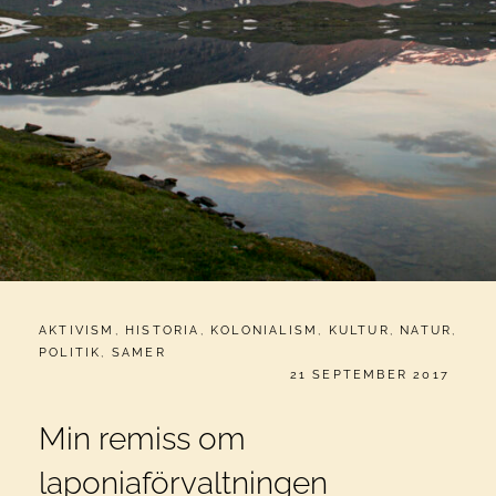
CATEGORIES:
AKTIVISM
,
HISTORIA
,
KOLONIALISM
,
KULTUR
,
NATUR
,
POLITIK
,
SAMER
PUBLICERAT
21 SEPTEMBER 2017
Min remiss om
laponiaförvaltningen