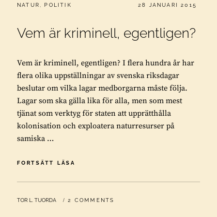
CATEGORIES:
PUBLICERAT
NATUR
,
POLITIK
28 JANUARI 2015
Vem är kriminell, egentligen?
Vem är kriminell, egentligen? I flera hundra år har
flera olika uppställningar av svenska riksdagar
beslutar om vilka lagar medborgarna måste följa.
Lagar som ska gälla lika för alla, men som mest
tjänat som verktyg för staten att upprätthålla
kolonisation och exploatera naturresurser på
samiska …
VEM
FORTSÄTT LÄSA
ÄR
KRIMINELL,
EGENTLIGEN?
BY
TOR L. TUORDA
2 COMMENTS