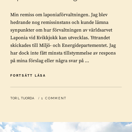
Min remiss om laponiaförvaltningen. Jag blev
hedrande nog remissinstans och kunde lämna
synpunkter om hur förvaltningen av världsarvet
Laponia vid Kvikkjokk kan utvecklas. Yttrandet
skickades till Miljö- och Energidepartementet. Jag
har dock inte fått minsta tillstymmelse av respons
på mina förslag eller några svar på …
MIN
FORTSÄTT LÄSA
REMISS
OM
LAPONIAFÖRVALTNINGEN
BY
TOR L. TUORDA
1 COMMENT