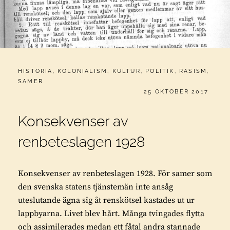
CATEGORIES:
HISTORIA
,
KOLONIALISM
,
KULTUR
,
POLITIK
,
RASISM
,
SAMER
PUBLICERAT
25 OKTOBER 2017
Konsekvenser av
renbeteslagen 1928
Konsekvenser av renbeteslagen 1928. För samer som
den svenska statens tjänstemän inte ansåg
uteslutande ägna sig åt renskötsel kastades ut ur
lappbyarna. Livet blev hårt. Många tvingades flytta
och assimilerades medan ett fåtal andra stannade