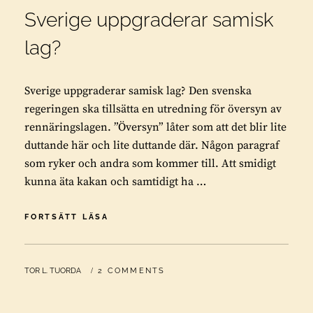
Sverige uppgraderar samisk
lag?
Sverige uppgraderar samisk lag? Den svenska
regeringen ska tillsätta en utredning för översyn av
rennäringslagen. ”Översyn” låter som att det blir lite
duttande här och lite duttande där. Någon paragraf
som ryker och andra som kommer till. Att smidigt
kunna äta kakan och samtidigt ha …
SVERIGE
FORTSÄTT LÄSA
UPPGRADERAR
SAMISK
LAG?
BY
TOR L. TUORDA
2 COMMENTS