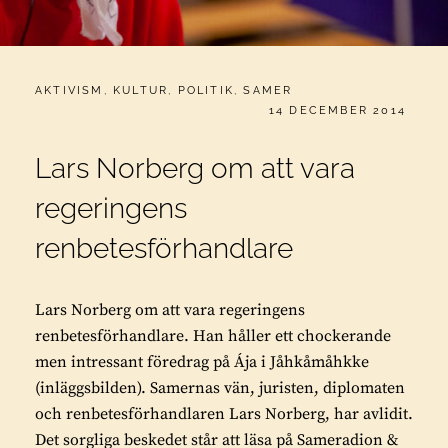
CATEGORIES:
AKTIVISM
,
KULTUR
,
POLITIK
,
SAMER
PUBLICERAT
14 DECEMBER 2014
Lars Norberg om att vara
regeringens
renbetesförhandlare
Lars Norberg om att vara regeringens
renbetesförhandlare. Han håller ett chockerande
men intressant föredrag på Ája i Jåhkåmåhkke
(inläggsbilden). Samernas vän, juristen, diplomaten
och renbetesförhandlaren Lars Norberg, har avlidit.
Det sorgliga beskedet står att läsa på Sameradion &