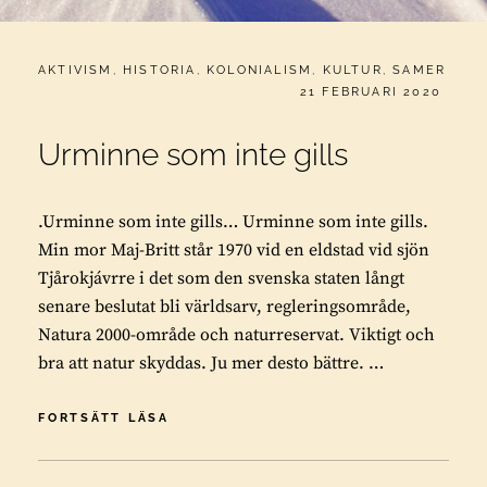
CATEGORIES:
AKTIVISM
,
HISTORIA
,
KOLONIALISM
,
KULTUR
,
SAMER
PUBLICERAT
21 FEBRUARI 2020
Urminne som inte gills
.Urminne som inte gills… Urminne som inte gills.
Min mor Maj-Britt står 1970 vid en eldstad vid sjön
Tjårokjávrre i det som den svenska staten långt
senare beslutat bli världsarv, regleringsområde,
Natura 2000-område och naturreservat. Viktigt och
bra att natur skyddas. Ju mer desto bättre. …
URMINNE
FORTSÄTT LÄSA
SOM
INTE
GILLS