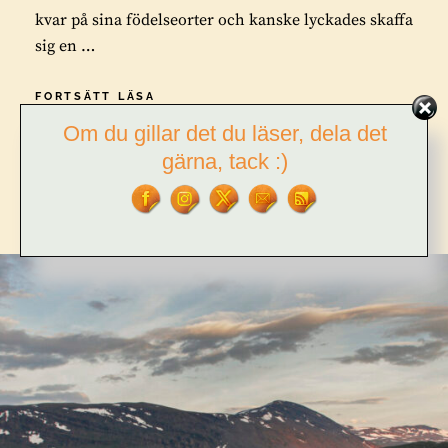
kvar på sina födelseorter och kanske lyckades skaffa
sig en …
KONSEKVENSER
FORTSÄTT LÄSA
AV
Om du gillar det du läser, dela det
RENBETESLAGEN
1928
gärna, tack :)
BY
TOR L. TUORDA
23 COMMENTS