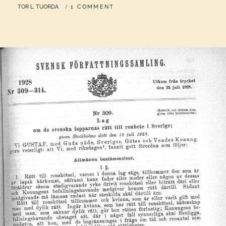
BY
TOR L. TUORDA
1 COMMENT