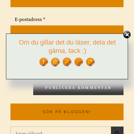
E-postadress
*
Om du gillar det du läser, dela det
gärna, tack :)
Webbplats
SÖK PÅ BLOGGEN!
Sök
S