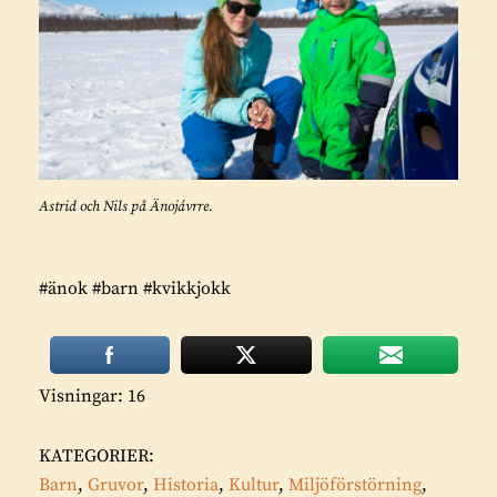
Astrid och Nils på Änojávrre.
#änok #barn #kvikkjokk
Visningar: 16
KATEGORIER:
Barn
,
Gruvor
,
Historia
,
Kultur
,
Miljöförstörning
,