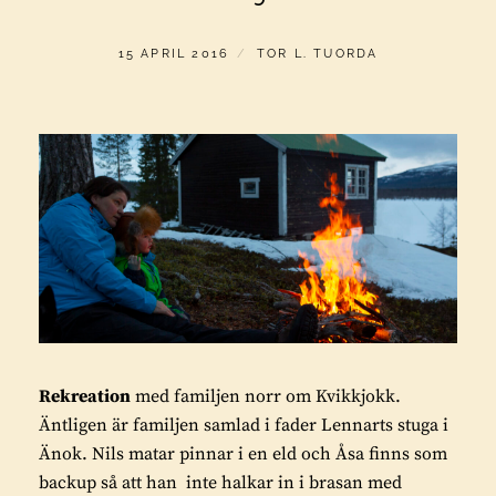
PUBLICERAT
AV
15 APRIL 2016
TOR L. TUORDA
Rekreation
med familjen norr om Kvikkjokk.
Äntligen är familjen samlad i fader Lennarts stuga i
Änok. Nils matar pinnar i en eld och Åsa finns som
backup så att han inte halkar in i brasan med