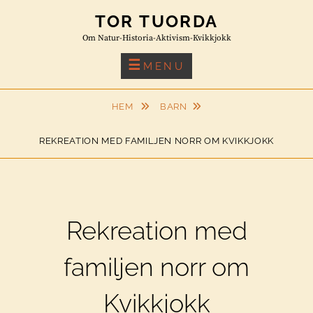
Skip
TOR TUORDA
to
Om Natur-Historia-Aktivism-Kvikkjokk
content
MENU
HEM
BARN
REKREATION MED FAMILJEN NORR OM KVIKKJOKK
Rekreation med
familjen norr om
Kvikkjokk