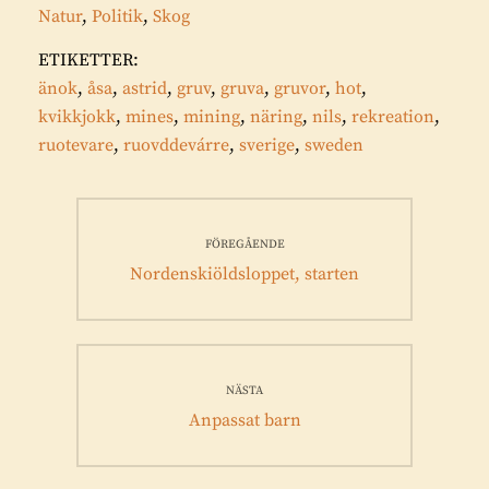
Natur
,
Politik
,
Skog
ETIKETTER:
änok
,
åsa
,
astrid
,
gruv
,
gruva
,
gruvor
,
hot
,
kvikkjokk
,
mines
,
mining
,
näring
,
nils
,
rekreation
,
ruotevare
,
ruovddevárre
,
sverige
,
sweden
Inläggsnavigering
FÖREGÅENDE
Föregående
Nordenskiöldsloppet, starten
inlägg:
NÄSTA
Nästa
Anpassat barn
inlägg: