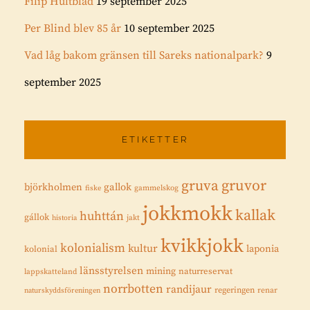
Filip Hultblad
19 september 2025
Per Blind blev 85 år
10 september 2025
Vad låg bakom gränsen till Sareks nationalpark?
9
september 2025
ETIKETTER
gruvor
gruva
gallok
björkholmen
fiske
gammelskog
jokkmokk
kallak
huhttán
gállok
historia
jakt
kvikkjokk
kolonialism
kultur
laponia
kolonial
länsstyrelsen
mining
naturreservat
lappskatteland
norrbotten
randijaur
regeringen
renar
naturskyddsföreningen