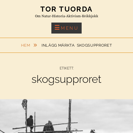
Skip
TOR TUORDA
to
Om Natur-Historia-Aktivism-Kvikkjokk
content
MENU
HEM
INLÄGG MÄRKTA
SKOGSUPPRORET
ETIKETT:
skogsupproret