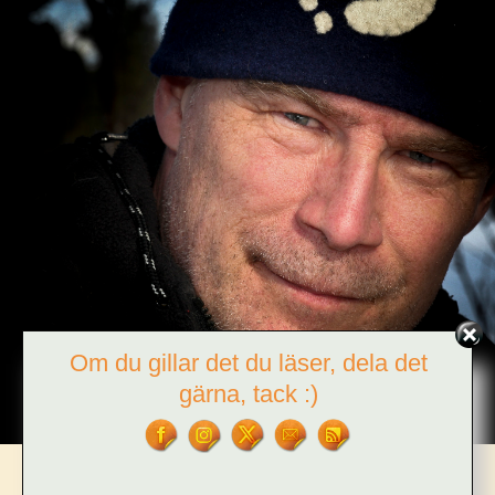
Om du gillar det du läser, dela det
gärna, tack :)
CATEGORIES:
AKTIVISM
,
ARKEOLOGI
,
DJUR
,
FJÄLL
,
GRUVOR
,