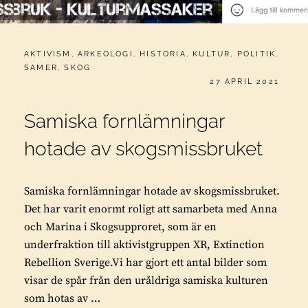
CATEGORIES:
AKTIVISM
,
ARKEOLOGI
,
HISTORIA
,
KULTUR
,
POLITIK
,
SAMER
,
SKOG
PUBLICERAT
27 APRIL 2021
Samiska fornlämningar
hotade av skogsmissbruket
Samiska fornlämningar hotade av skogsmissbruket.
Det har varit enormt roligt att samarbeta med Anna
och Marina i Skogsupproret, som är en
underfraktion till aktivistgruppen XR, Extinction
Rebellion Sverige.Vi har gjort ett antal bilder som
visar de spår från den uråldriga samiska kulturen
som hotas av …