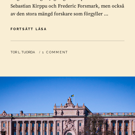
Sebastian Kirppu och Frederic Forsmark, men också
av den stora mängd forskare som förgyller …
SLAGET
FORTSÄTT LÄSA
OM
SKOGEN
BY
TOR L. TUORDA
1 COMMENT