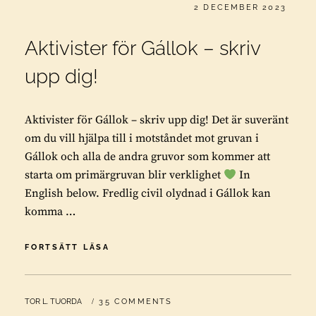
PUBLICERAT
2 DECEMBER 2023
Aktivister för Gállok – skriv
upp dig!
Aktivister för Gállok – skriv upp dig! Det är suveränt
om du vill hjälpa till i motståndet mot gruvan i
Gállok och alla de andra gruvor som kommer att
starta om primärgruvan blir verklighet
In
English below. Fredlig civil olydnad i Gállok kan
komma …
AKTIVISTER
FORTSÄTT LÄSA
FÖR
GÁLLOK
–
BY
TOR L. TUORDA
35 COMMENTS
SKRIV