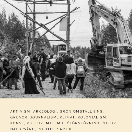
CATEGORIES:
AKTIVISM
,
ARKEOLOGI
,
GRÖN OMSTÄLLNING
,
GRUVOR
,
JOURNALISM
,
KLIMAT
,
KOLONIALISM
,
KONST
,
KULTUR
,
MAT
,
MILJÖFÖRSTÖRNING
,
NATUR
,
NATURVÅRD
,
POLITIK
,
SAMER