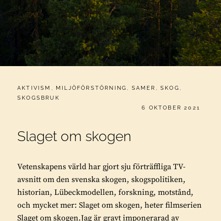
CATEGORIES:
AKTIVISM
,
MILJÖFÖRSTÖRNING
,
SAMER
,
SKOG
,
SKOGSBRUK
PUBLICERAT
6 OKTOBER 2021
Slaget om skogen
Vetenskapens värld har gjort sju förträffliga TV-
avsnitt om den svenska skogen, skogspolitiken,
historian, Lübeckmodellen, forskning, motstånd,
och mycket mer: Slaget om skogen, heter filmserien
Slaget om skogen.Jag är gravt imponerarad av