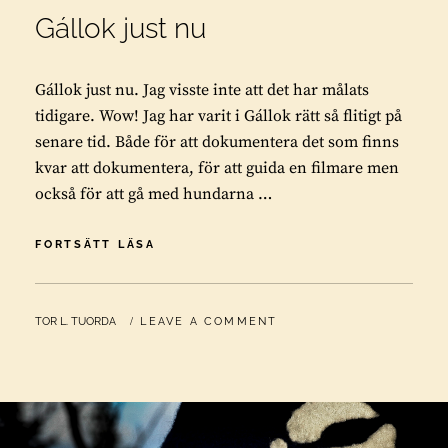
Gállok just nu
Gállok just nu. Jag visste inte att det har målats
tidigare. Wow! Jag har varit i Gállok rätt så flitigt på
senare tid. Både för att dokumentera det som finns
kvar att dokumentera, för att guida en filmare men
också för att gå med hundarna …
GÁLLOK
FORTSÄTT LÄSA
JUST
NU
BY
TOR L. TUORDA
LEAVE A COMMENT