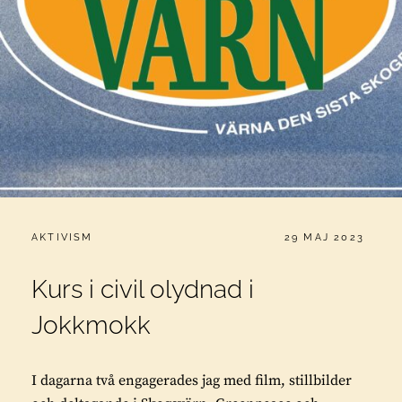
CATEGORIES:
PUBLICERAT
AKTIVISM
29 MAJ 2023
Kurs i civil olydnad i
Jokkmokk
I dagarna två engagerades jag med film, stillbilder