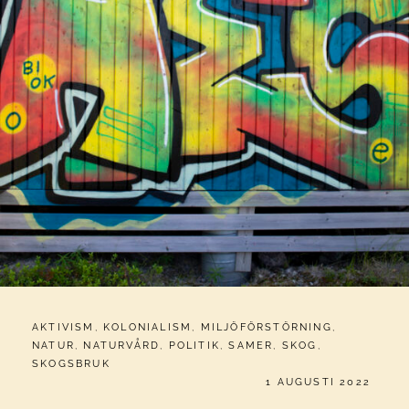
CATEGORIES:
AKTIVISM
,
KOLONIALISM
,
MILJÖFÖRSTÖRNING
,
NATUR
,
NATURVÅRD
,
POLITIK
,
SAMER
,
SKOG
,
SKOGSBRUK
PUBLICERAT
1 AUGUSTI 2022