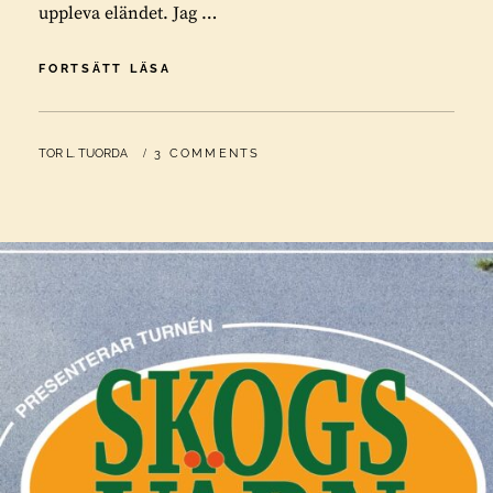
uppleva eländet. Jag …
HVALFISKEN:
FORTSÄTT LÄSA
PENGARIK
MEN
ÄNDÅ
BY
TOR L. TUORDA
3 COMMENTS
FATTIG