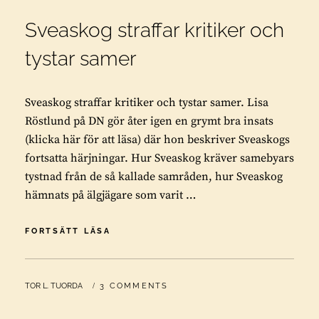
Sveaskog straffar kritiker och
tystar samer
Sveaskog straffar kritiker och tystar samer. Lisa
Röstlund på DN gör åter igen en grymt bra insats
(klicka här för att läsa) där hon beskriver Sveaskogs
fortsatta härjningar. Hur Sveaskog kräver samebyars
tystnad från de så kallade samråden, hur Sveaskog
hämnats på älgjägare som varit …
SVEASKOG
FORTSÄTT LÄSA
STRAFFAR
KRITIKER
OCH
BY
TOR L. TUORDA
3 COMMENTS
TYSTAR
SAMER