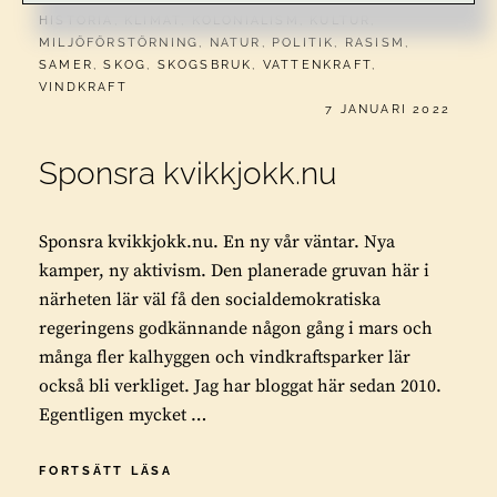
HISTORIA
,
KLIMAT
,
KOLONIALISM
,
KULTUR
,
MILJÖFÖRSTÖRNING
,
NATUR
,
POLITIK
,
RASISM
,
SAMER
,
SKOG
,
SKOGSBRUK
,
VATTENKRAFT
,
VINDKRAFT
PUBLICERAT
7 JANUARI 2022
Sponsra kvikkjokk.nu
Sponsra kvikkjokk.nu. En ny vår väntar. Nya
kamper, ny aktivism. Den planerade gruvan här i
närheten lär väl få den socialdemokratiska
regeringens godkännande någon gång i mars och
många fler kalhyggen och vindkraftsparker lär
också bli verkliget. Jag har bloggat här sedan 2010.
Egentligen mycket …
SPONSRA
FORTSÄTT LÄSA
KVIKKJOKK.NU