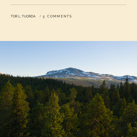
BY
TOR L. TUORDA
5 COMMENTS