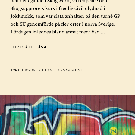
och deltagande i Skogsvärn, Greenpeace och
Skogsupprorets kurs i fredlig civil olydnad i
Jokkmokk, som var sista anhalten på den turné GP
och SU genomförde på fler orter i norra Sverige.
Lördagen inleddes bland annat med: Vad …
KURS
FORTSÄTT LÄSA
I
CIVIL
OLYDNAD
BY
TOR L. TUORDA
LEAVE A COMMENT
I
JOKKMOKK