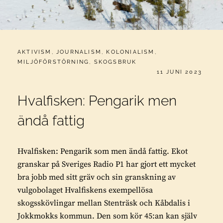
CATEGORIES:
AKTIVISM
,
JOURNALISM
,
KOLONIALISM
,
MILJÖFÖRSTÖRNING
,
SKOGSBRUK
PUBLICERAT
11 JUNI 2023
Hvalfisken: Pengarik men
ändå fattig
Hvalfisken: Pengarik som men ändå fattig. Ekot
granskar på Sveriges Radio P1 har gjort ett mycket
bra jobb med sitt gräv och sin granskning av
vulgobolaget Hvalfiskens exempellösa
skogsskövlingar mellan Stenträsk och Kåbdalis i
Jokkmokks kommun. Den som kör 45:an kan själv