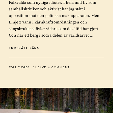
Folkvalda som nyttiga idioter. I hela mitt liv som
samhällskritiker och aktivist har jag stått i
opposition mot den politiska maktapparaten. Men
Linje 2 vann i kärnkraftsomröstningen och
skogsbruket skövlar vidare som de alltid har gjort.
Och när ett berg i södra delen av världsarvet …
FOLKVALDA
FORTSÄTT LÄSA
SOM
NYTTIGA
IDIOTER
BY
TOR L. TUORDA
LEAVE A COMMENT