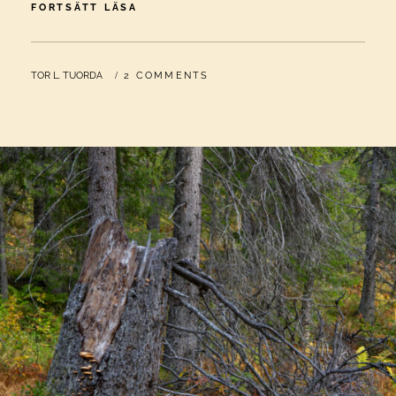
VINDKRAFT
FORTSÄTT LÄSA
ÄR
GRÖN
KOLONIALISM
BY
TOR L. TUORDA
2 COMMENTS