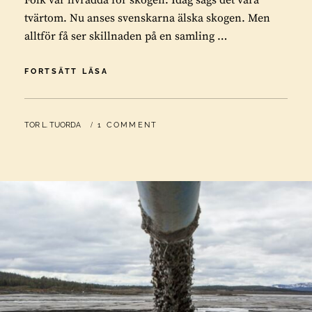
Folk var livrädda för skogen. Idag sägs det vara
tvärtom. Nu anses svenskarna älska skogen. Men
alltför få ser skillnaden på en samling …
DEN
FORTSÄTT LÄSA
FASANSFULLA
SKOGEN
BY
TOR L. TUORDA
1 COMMENT