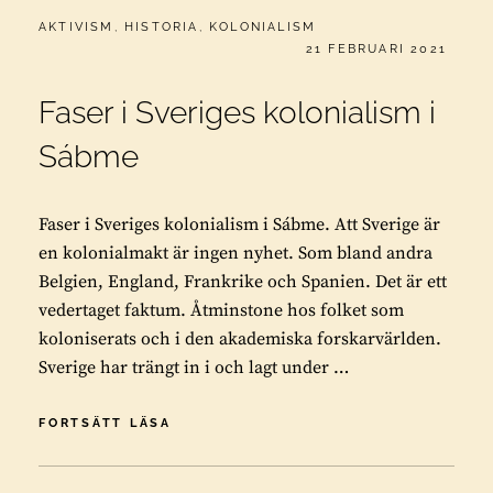
CATEGORIES:
AKTIVISM
,
HISTORIA
,
KOLONIALISM
PUBLICERAT
21 FEBRUARI 2021
Faser i Sveriges kolonialism i
Sábme
Faser i Sveriges kolonialism i Sábme. Att Sverige är
en kolonialmakt är ingen nyhet. Som bland andra
Belgien, England, Frankrike och Spanien. Det är ett
vedertaget faktum. Åtminstone hos folket som
koloniserats och i den akademiska forskarvärlden.
Sverige har trängt in i och lagt under …
FASER
FORTSÄTT LÄSA
I
SVERIGES
KOLONIALISM