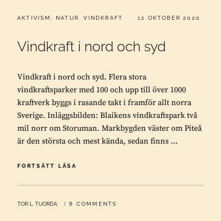
CATEGORIES:
PUBLICERAT
AKTIVISM
,
NATUR
,
VINDKRAFT
12 OKTOBER 2020
Vindkraft i nord och syd
Vindkraft i nord och syd. Flera stora
vindkraftsparker med 100 och upp till över 1000
kraftverk byggs i rasande takt i framför allt norra
Sverige. Inläggsbilden: Blaikens vindkraftspark två
mil norr om Storuman. Markbygden väster om Piteå
är den största och mest kända, sedan finns …
VINDKRAFT
FORTSÄTT LÄSA
I
NORD
OCH
BY
TOR L. TUORDA
8 COMMENTS
SYD