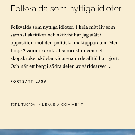
Folkvalda som nyttiga idioter
Folkvalda som nyttiga idioter. I hela mitt liv som
samhällskritiker och aktivist har jag stått i
opposition mot den politiska maktapparaten. Men
Linje 2 vann i kärnkraftsomröstningen och
skogsbruket skövlar vidare som de alltid har gjort.
Och när ett berg i södra delen av världsarvet …
FOLKVALDA
FORTSÄTT LÄSA
SOM
NYTTIGA
IDIOTER
BY
TOR L. TUORDA
LEAVE A COMMENT