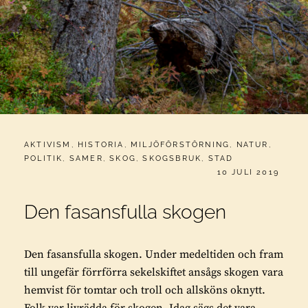
CATEGORIES:
AKTIVISM
,
HISTORIA
,
MILJÖFÖRSTÖRNING
,
NATUR
,
POLITIK
,
SAMER
,
SKOG
,
SKOGSBRUK
,
STAD
PUBLICERAT
10 JULI 2019
Den fasansfulla skogen
Den fasansfulla skogen. Under medeltiden och fram
till ungefär förrförra sekelskiftet ansågs skogen vara
hemvist för tomtar och troll och allsköns oknytt.