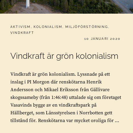
CATEGORIES:
AKTIVISM
,
KOLONIALISM
,
MILJÖFÖRSTÖRNING
,
VINDKRAFT
PUBLICERAT
10 JANUARI 2020
Vindkraft är grön kolonialism
Vindkraft är grön kolonialism. Lyssnade på ett
inslag i PI Morgon där renskötarna Henrik
Andersson och Mikael Eriksson från Gällivare
skogssameby (från 1:46:48) uttalade sig om företaget
Vasavinds bygge av en vindkraftspark på
Hällberget, som Länsstyrelsen i Norrbotten gett
tillstånd för. Renskötarna var mycket oroliga för …