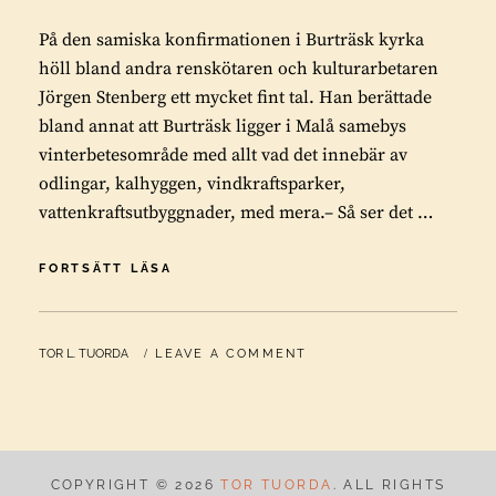
På den samiska konfirmationen i Burträsk kyrka
höll bland andra renskötaren och kulturarbetaren
Jörgen Stenberg ett mycket fint tal. Han berättade
bland annat att Burträsk ligger i Malå samebys
vinterbetesområde med allt vad det innebär av
odlingar, kalhyggen, vindkraftsparker,
vattenkraftsutbyggnader, med mera.– Så ser det …
DET
FORTSÄTT LÄSA
SVENSKA
KULTURLANDSKAPET
BY
TOR L. TUORDA
LEAVE A COMMENT
COPYRIGHT © 2026
TOR TUORDA
. ALL RIGHTS