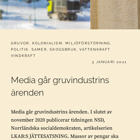
CATEGORIES:
GRUVOR
,
KOLONIALISM
,
MILJÖFÖRSTÖRNING
,
POLITIK
,
SAMER
,
SKOGSBRUK
,
VATTENKRAFT
,
VINDKRAFT
PUBLICERAT
3 JANUARI 2021
Media går gruvindustrins
ärenden
Media går gruvindustrins ärenden. I slutet av
november 2020 publicerar tidningen NSD,
Norrländska socialdemokraten, artikelserien
LKAB:S JÄTTESATSNING. Massor av pengar ska