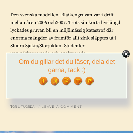
Den svenska modellen. Blaikengruvan var i drift
mellan åren 2006 och2007. Trots sin korta livslängd
lyckades gruvan bli en miljömässig katastrof där
enorma mängder av framför allt zink släpptes ut i
Stuora Sjukta/Storjuktan. Studenter
uppmärksammade och analyserade
Om du gillar det du läser, dela det
naturförstörelsen. En av dem intervjuades 2015,
källa.– Värst …
gärna, tack :)
DEN
FORTSÄTT LÄSA
SVENSKA
MODELLEN
BY
TOR L. TUORDA
LEAVE A COMMENT