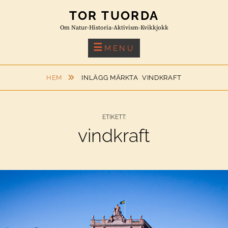
Skip
TOR TUORDA
to
Om Natur-Historia-Aktivism-Kvikkjokk
content
MENU
HEM
INLÄGG MÄRKTA
VINDKRAFT
ETIKETT:
vindkraft