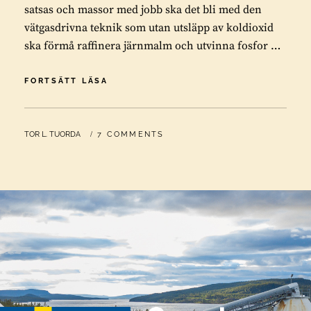
satsas och massor med jobb ska det bli med den
vätgasdrivna teknik som utan utsläpp av koldioxid
ska förmå raffinera järnmalm och utvinna fosfor …
MEDIA
FORTSÄTT LÄSA
GÅR
GRUVINDUSTRINS
ÄRENDEN
BY
TOR L. TUORDA
7 COMMENTS