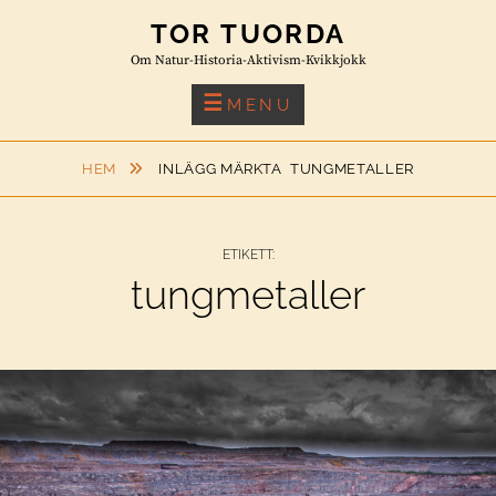
Skip
TOR TUORDA
to
Om Natur-Historia-Aktivism-Kvikkjokk
content
MENU
HEM
INLÄGG MÄRKTA
TUNGMETALLER
ETIKETT:
tungmetaller