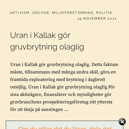
CATEGORIES:
AKTIVISM
,
GRUVOR
,
MILJÖFÖRSTÖRNING
,
POLITIK
PUBLICERAT
19 NOVEMBER 2021
Uran i Kallak gör
gruvbrytning olaglig
Uran i Kallak gör gruvbrytning olaglig. Detta faktum
måste, tillsammans med många andra skäl, göra en
framtida exploatering med brytning i dagbrott
omöjlig. Uran i Kallak gör gruvbrytning olaglig För
sina aktieägare, finansiärer och myndigheter gör
gruvbranchens prospekteringsföretag sitt yttersta
för att tänja på sanningen …
URAN
FORTSÄTT LÄSA