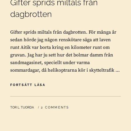
Gifter sprids miltals från
dagbrotten
Gifter sprids miltals från dagbrotten. För många år
sedan hörde jag någon renskötare säga att laven
runt Aitik var borta kring en kilometer runt om
gruvan. Jag har ju sett hur det bolmar damm från
sandmagasinet, speciellt under varma
sommardagar, då helikoptrarna kör i skytteltrafik …
GIFTER
FORTSÄTT LÄSA
SPRIDS
MILTALS
FRÅN
BY
TOR L. TUORDA
2 COMMENTS
DAGBROTTEN