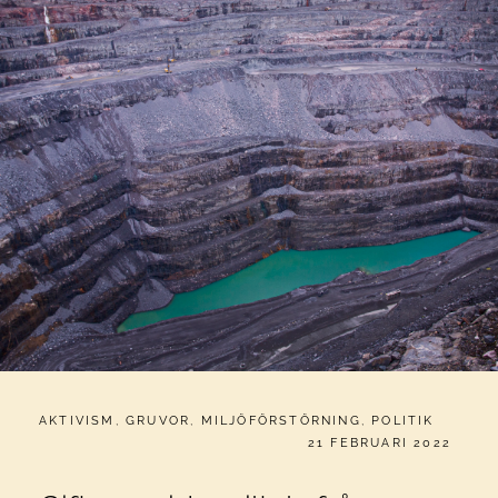
CATEGORIES:
AKTIVISM
,
GRUVOR
,
MILJÖFÖRSTÖRNING
,
POLITIK
PUBLICERAT
21 FEBRUARI 2022