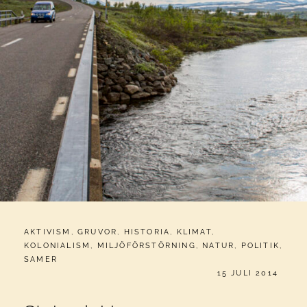
CATEGORIES:
AKTIVISM
,
GRUVOR
,
HISTORIA
,
KLIMAT
,
KOLONIALISM
,
MILJÖFÖRSTÖRNING
,
NATUR
,
POLITIK
,
SAMER
PUBLICERAT
15 JULI 2014