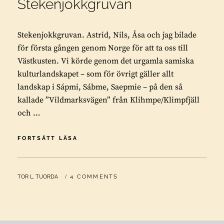
Stekenjokkgruvan
Stekenjokkgruvan. Astrid, Nils, Åsa och jag bilade
för första gången genom Norge för att ta oss till
Västkusten. Vi körde genom det urgamla samiska
kulturlandskapet – som för övrigt gäller allt
landskap i Sápmi, Sábme, Saepmie – på den så
kallade ”Vildmarksvägen” från Klihmpe/Klimpfjäll
och …
STEKENJOKKGRUVAN
FORTSÄTT LÄSA
BY
TOR L. TUORDA
4 COMMENTS