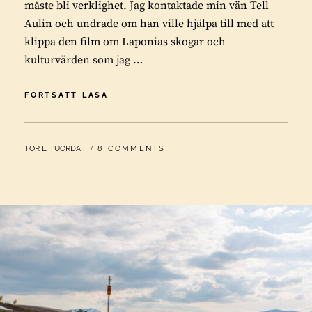
måste bli verklighet. Jag kontaktade min vän Tell
Aulin och undrade om han ville hjälpa till med att
klippa den film om Laponias skogar och
kulturvärden som jag …
HISTORIEN
FORTSÄTT LÄSA
BAKOM
FILMEN
GÁLLOK
BY
TOR L. TUORDA
8 COMMENTS
–
KAMPEN
I
SAMELAND