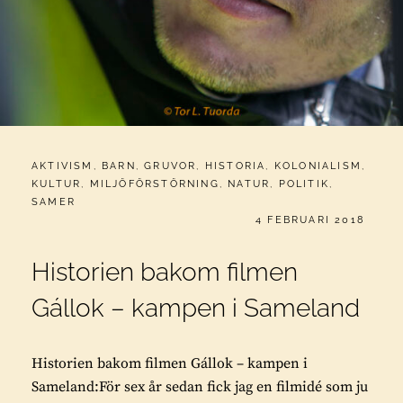
CATEGORIES:
AKTIVISM
,
BARN
,
GRUVOR
,
HISTORIA
,
KOLONIALISM
,
KULTUR
,
MILJÖFÖRSTÖRNING
,
NATUR
,
POLITIK
,
SAMER
PUBLICERAT
4 FEBRUARI 2018
Historien bakom filmen
Gállok – kampen i Sameland
Historien bakom filmen Gállok – kampen i
Sameland:För sex år sedan fick jag en filmidé som ju