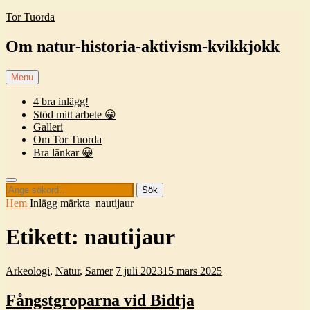
Skip
Tor Tuorda
to
content
Om natur-historia-aktivism-kvikkjokk
Menu
4 bra inlägg!
Stöd mitt arbete 😀
Galleri
Om Tor Tuorda
Bra länkar 😀
Search
Sök
Sök
efter:
Hem
Inlägg märkta
nautijaur
Etikett:
nautijaur
Categories:
Publicerat
Arkeologi
,
Natur
,
Samer
7 juli 2023
15 mars 2025
Fångstgroparna vid Bidtja