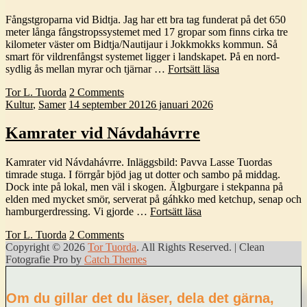
Fångstgroparna vid Bidtja. Jag har ett bra tag funderat på det 650
meter långa fångstropssystemet med 17 gropar som finns cirka tre
kilometer väster om Bidtja/Nautijaur i Jokkmokks kommun. Så
smart för vildrenfångst systemet ligger i landskapet. På en nord-
Fångstgroparna
sydlig ås mellan myrar och tjärnar …
Fortsätt läsa
vid
by
Tor L. Tuorda
2 Comments
Bidtja
Categories:
Publicerat
Kultur
,
Samer
14 september 2012
6 januari 2026
Kamrater vid Návdahávrre
Kamrater vid Návdahávrre. Inläggsbild: Pavva Lasse Tuordas
timrade stuga. I förrgår bjöd jag ut dotter och sambo på middag.
Dock inte på lokal, men väl i skogen. Älgburgare i stekpanna på
elden med mycket smör, serverat på gáhkko med ketchup, senap och
Kamrater
hamburgerdressing. Vi gjorde …
Fortsätt läsa
vid
by
Tor L. Tuorda
2 Comments
Návdahávrre
Copyright © 2026
Tor Tuorda
. All Rights Reserved. | Clean
Fotografie Pro by
Catch Themes
Rulla
Scroll
upp
Up
Om du gillar det du läser, dela det gärna,