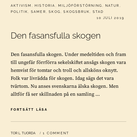
CATEGORIES:
AKTIVISM
,
HISTORIA
,
MILJÖFÖRSTÖRNING
,
NATUR
,
POLITIK
,
SAMER
,
SKOG
,
SKOGSBRUK
,
STAD
PUBLICERAT
10 JULI 2019
Den fasansfulla skogen
Den fasansfulla skogen. Under medeltiden och fram
till ungefär förrförra sekelskiftet ansågs skogen vara
hemvist för tomtar och troll och allsköns oknytt.
Folk var livrädda för skogen. Idag sägs det vara
tvärtom. Nu anses svenskarna älska skogen. Men
alltför få ser skillnaden på en samling …
DEN
FORTSÄTT LÄSA
FASANSFULLA
SKOGEN
BY
TOR L. TUORDA
1 COMMENT