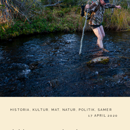
CATEGORIES:
HISTORIA
,
KULTUR
,
MAT
,
NATUR
,
POLITIK
,
SAMER
PUBLICERAT
17 APRIL 2020