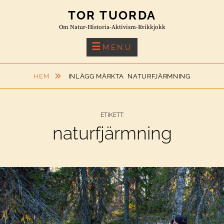
Skip
TOR TUORDA
to
Om Natur-Historia-Aktivism-Kvikkjokk
content
MENU
HEM
INLÄGG MÄRKTA
NATURFJÄRMNING
ETIKETT:
naturfjärmning