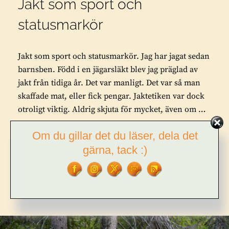
Jakt som sport och
statusmarkör
Jakt som sport och statusmarkör. Jag har jagat sedan
barnsben. Född i en jägarsläkt blev jag präglad av
jakt från tidiga år. Det var manligt. Det var så man
skaffade mat, eller fick pengar. Jaktetiken var dock
otroligt viktig. Aldrig skjuta för mycket, även om …
Om du gillar det du läser, dela det
JAKT
FORTSÄTT LÄSA
SOM
gärna, tack :)
SPORT
OCH
BY
TOR L. TUORDA
2 COMMENTS
STATUSMARKÖR