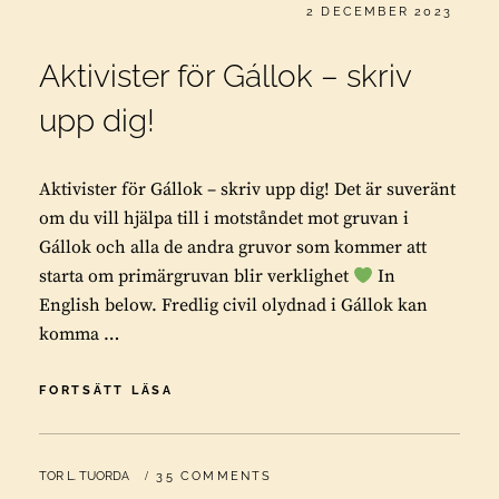
PUBLICERAT
2 DECEMBER 2023
Aktivister för Gállok – skriv
upp dig!
Aktivister för Gállok – skriv upp dig! Det är suveränt
om du vill hjälpa till i motståndet mot gruvan i
Gállok och alla de andra gruvor som kommer att
starta om primärgruvan blir verklighet
In
English below. Fredlig civil olydnad i Gállok kan
komma …
AKTIVISTER
FORTSÄTT LÄSA
FÖR
GÁLLOK
–
BY
TOR L. TUORDA
35 COMMENTS
SKRIV