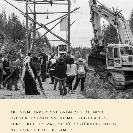
CATEGORIES:
AKTIVISM
,
ARKEOLOGI
,
GRÖN OMSTÄLLNING
,
GRUVOR
,
JOURNALISM
,
KLIMAT
,
KOLONIALISM
,
KONST
,
KULTUR
,
MAT
,
MILJÖFÖRSTÖRNING
,
NATUR
,
NATURVÅRD
,
POLITIK
,
SAMER