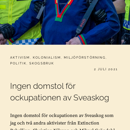
CATEGORIES:
AKTIVISM
,
KOLONIALISM
,
MILJÖFÖRSTÖRNING
,
POLITIK
,
SKOGSBRUK
PUBLICERAT
2 JULI 2021
Ingen domstol för
ockupationen av Sveaskog
Ingen domstol för ockupationen av Sveaskog som
jag och två andra aktivister från Extinction