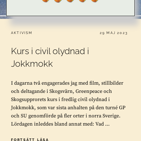
CATEGORIES:
PUBLICERAT
AKTIVISM
29 MAJ 2023
Kurs i civil olydnad i
Jokkmokk
I dagarna två engagerades jag med film, stillbilder
och deltagande i Skogsvärn, Greenpeace och
Skogsupprorets kurs i fredlig civil olydnad i
Jokkmokk, som var sista anhalten på den turné GP
och SU genomförde på fler orter i norra Sverige.
Lördagen inleddes bland annat med: Vad …
KURS
FORTSÄTT LÄSA