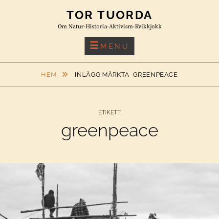
Skip
TOR TUORDA
to
Om Natur-Historia-Aktivism-Kvikkjokk
content
MENU
HEM
INLÄGG MÄRKTA
GREENPEACE
ETIKETT:
greenpeace