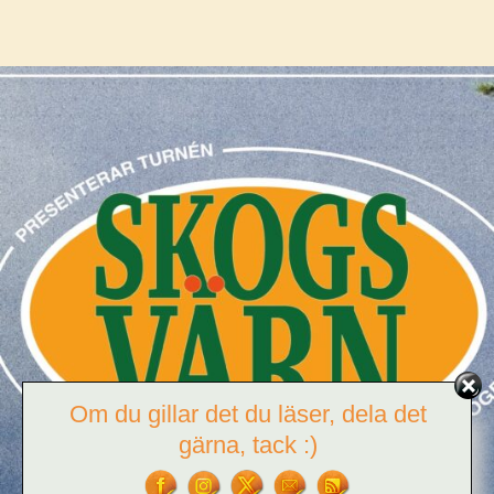
UPP
DIG!
Om du gillar det du läser, dela det
gärna, tack :)