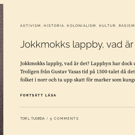
CATEGORIES:
AKTIVISM
,
HISTORIA
,
KOLONIALISM
,
KULTUR
,
RASISM
Jokkmokks lappby, vad är
Jokkmokks lappby, vad är det? Lappbyn har dock 
Troligen från Gustav Vasas tid på 1500-talet då det
folket i norr och ta upp skatt för marker som kun
JOKKMOKKS
FORTSÄTT LÄSA
LAPPBY,
VAD
ÄR
BY
TOR L. TUORDA
5 COMMENTS
DET?