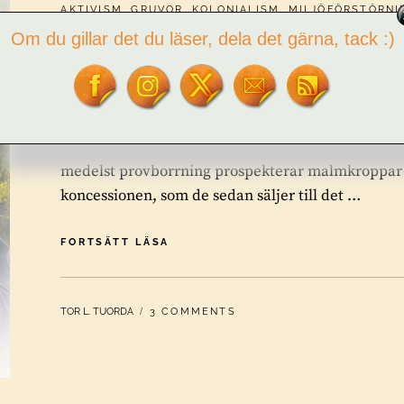
CATEGORIES:
AKTIVISM
,
GRUVOR
,
KOLONIALISM
,
MILJÖFÖRSTÖRNI
Om du gillar det du läser, dela det gärna, tack :)
Beowulf tror sig vara Gud
Beowulf tror sig vara Gud. Dom ett stort företag
anställda. Som LKAB, Boliden och Vale. Men Beowu
medelst provborrning prospekterar malmkroppar oc
koncessionen, som de sedan säljer till det …
BEOWULF
FORTSÄTT LÄSA
TROR
SIG
VARA
BY
TOR L. TUORDA
3 COMMENTS
GUD