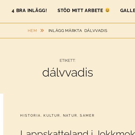
4 BRA INLÄGG!
STÖD MITT ARBETE
GALLE
HEM
INLÄGG MÄRKTA
DÁLVVADIS
ETIKETT:
dálvvadis
CATEGORIES:
HISTORIA
,
KULTUR
,
NATUR
,
SAMER
Lappskatteland i Jokkmo