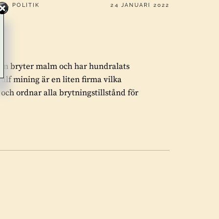
PUBLICERAT
NG
,
POLITIK
24 JANUARI 2022
 som bryter malm och har hundralats
lf mining är en liten firma vilka
h ordnar alla brytningstillstånd för