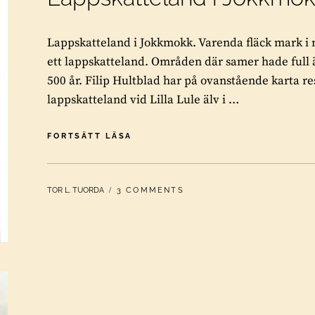
Lappskatteland i Jokkmokk. Varenda fläck mark
ett lappskatteland. Områden där samer hade full ä
500 år. Filip Hultblad har på ovanstående karta re
lappskatteland vid Lilla Lule älv i …
LAPPSKATTELAND
FORTSÄTT LÄSA
I
JOKKMOKK
BY
TOR L. TUORDA
3 COMMENTS