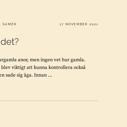
PUBLICERAT
,
SAMER
17 NOVEMBER 2021
 det?
urgamla anor, men ingen vet hur gamla.
 blev viktigt att kunna kontrollera också
gen sade sig äga. Innan …