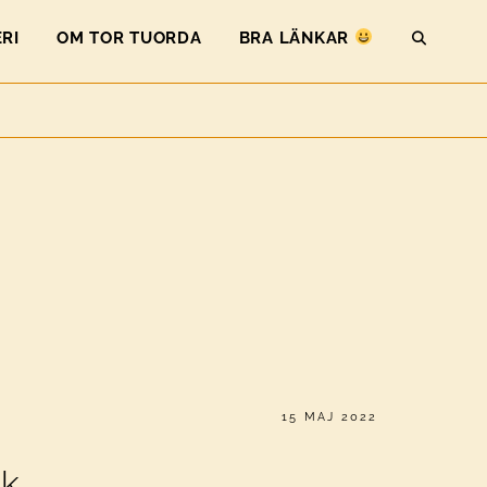
RI
OM TOR TUORDA
BRA LÄNKAR
SEAR
PUBLICERAT
15 MAJ 2022
kk