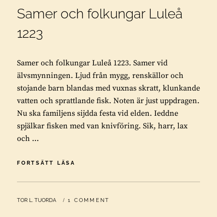
Samer och folkungar Luleå
1223
Samer och folkungar Luleå 1223. Samer vid
älvsmynningen. Ljud från mygg, renskällor och
stojande barn blandas med vuxnas skratt, klunkande
vatten och sprattlande fisk. Noten är just uppdragen.
Nu ska familjens sijdda festa vid elden. Ieddne
spjälkar fisken med van knivföring. Sik, harr, lax
och …
SAMER
FORTSÄTT LÄSA
OCH
FOLKUNGAR
LULEÅ
BY
TOR L. TUORDA
1 COMMENT
1223