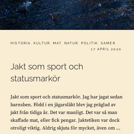
CATEGORIES:
HISTORIA
,
KULTUR
,
MAT
,
NATUR
,
POLITIK
,
SAMER
PUBLICERAT
17 APRIL 2020
Jakt som sport och
statusmarkör
Jakt som sport och statusmarkör. Jag har jagat sedan
barnsben. Född i en jägarsläkt blev jag präglad av
jakt från tidiga år. Det var manligt. Det var så man
skaffade mat, eller fick pengar. Jaktetiken var dock
otroligt viktig. Aldrig skjuta för mycket, även om …