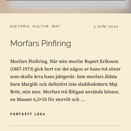
CATEGORIES:
PUBLICERAT
HISTORIA
,
KULTUR
,
MAT
3 JUNI 2020
Morfars Pinfiring
Morfars Pinfiring. När min morfar Rupert Eriksson
(1887-1973) gick bort var det någon av hans två söner
som skulle ärva hans jaktgevär. Inte morfars äldsta
barn Margith och definitivt inte sladdisdottern Maj-
Britt, min mor. Morfars två flitigast använda bössor,
en Mauser 6,5×55 för storvilt och …
MORFARS
FORTSÄTT LÄSA
PINFIRING