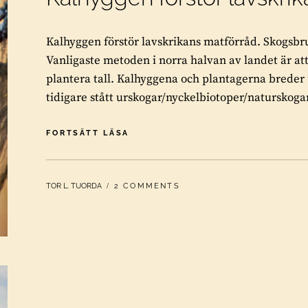
Kalhyggen förstör lavskrikans matförråd. Skogsbruk
Vanligaste metoden i norra halvan av landet är at
plantera tall. Kalhyggena och plantagerna breder u
tidigare stått urskogar/nyckelbiotoper/naturskoga
KALHYGGEN
FORTSÄTT LÄSA
FÖRSTÖR
LAVSKRIKANS
MATFÖRRÅD
BY
TOR L. TUORDA
2 COMMENTS