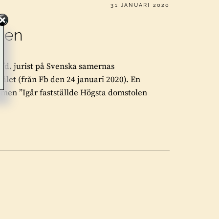
PUBLICERAT
31 JANUARI 2020
omen
 fd. jurist på Svenska samernas
ålet (från Fb den 24 januari 2020). En
domen ”Igår fastställde Högsta domstolen