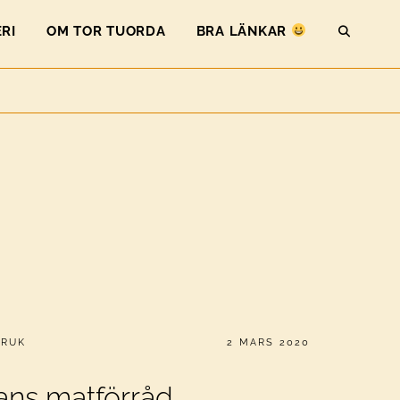
RI
OM TOR TUORDA
BRA LÄNKAR
SEAR
PUBLICERAT
BRUK
2 MARS 2020
kans matförråd