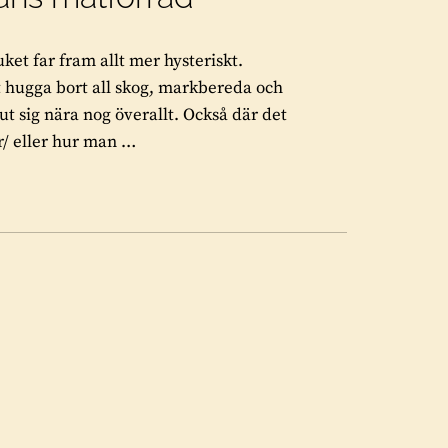
et far fram allt mer hysteriskt.
t hugga bort all skog, markbereda och
t sig nära nog överallt. Också där det
r/ eller hur man …