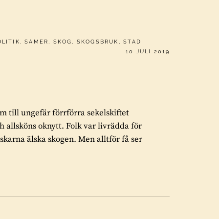
OLITIK
,
SAMER
,
SKOG
,
SKOGSBRUK
,
STAD
PUBLICERAT
10 JULI 2019
till ungefär förrförra sekelskiftet
 allsköns oknytt. Folk var livrädda för
skarna älska skogen. Men alltför få ser