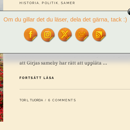
CATEGORIES:
HISTORIA
,
POLITIK
,
SAMER
Jurist analyserar Girjasd
Om du gillar det du läser, dela det gärna, tack :)
Jurist analyserar Girjasdomen. Malin Brännström,
riksförbund SSR, gör en analys av domen i Girjasm
text som alla borde läsa. Jurist analyserar Girjas
att Girjas sameby har rätt att upplåta …
JURIST
FORTSÄTT LÄSA
ANALYSERAR
GIRJASDOMEN
BY
TOR L. TUORDA
6 COMMENTS