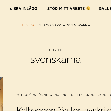
4 BRA INLÄGG!
STÖD MITT ARBETE
GALLE
HEM
INLÄGG MÄRKTA
SVENSKARNA
ETIKETT:
svenskarna
CATEGORIES:
MILJÖFÖRSTÖRNING
,
NATUR
,
POLITIK
,
SKOG
,
SKOGS
Kalhyggen förstör lavskri