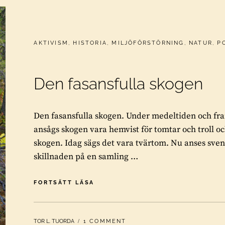
CATEGORIES:
AKTIVISM
,
HISTORIA
,
MILJÖFÖRSTÖRNING
,
NATUR
,
P
Den fasansfulla skogen
Den fasansfulla skogen. Under medeltiden och fram 
ansågs skogen vara hemvist för tomtar och troll och
skogen. Idag sägs det vara tvärtom. Nu anses sven
skillnaden på en samling …
DEN
FORTSÄTT LÄSA
FASANSFULLA
SKOGEN
BY
TOR L. TUORDA
1 COMMENT