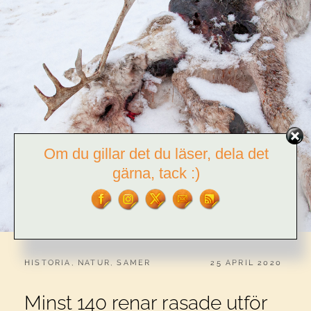
Om du gillar det du läser, dela det
gärna, tack :)
CATEGORIES:
PUBLICERAT
HISTORIA
,
NATUR
,
SAMER
25 APRIL 2020
Minst 140 renar rasade utför