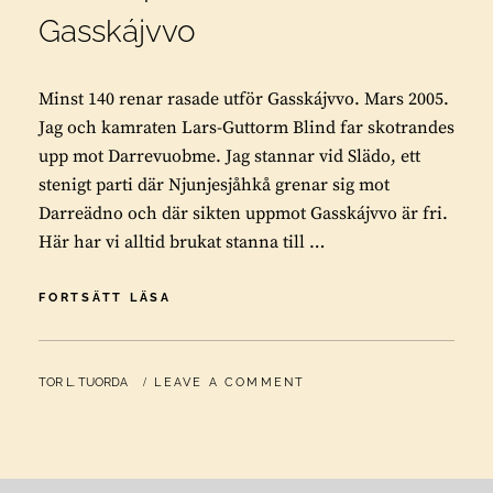
Gasskájvvo
Minst 140 renar rasade utför Gasskájvvo. Mars 2005.
Jag och kamraten Lars-Guttorm Blind far skotrandes
upp mot Darrevuobme. Jag stannar vid Slädo, ett
stenigt parti där Njunjesjåhkå grenar sig mot
Darreädno och där sikten uppmot Gasskájvvo är fri.
Här har vi alltid brukat stanna till …
MINST
FORTSÄTT LÄSA
140
RENAR
RASADE
BY
TOR L. TUORDA
LEAVE A COMMENT
UTFÖR
GASSKÁJVVO