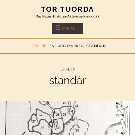
Skip
TOR TUORDA
to
Om Natur-Historia-Aktivism-Kvikkjokk
content
MENU
HEM
INLÄGG MÄRKTA
STANDÁR
ETIKETT:
standár