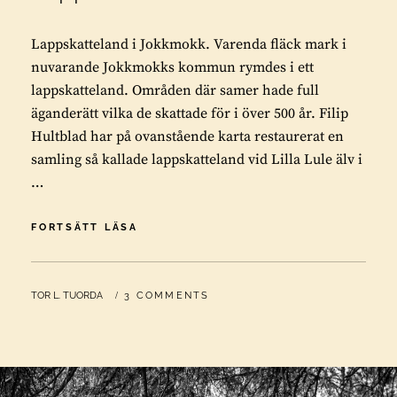
Lappskatteland i Jokkmokk. Varenda fläck mark i
nuvarande Jokkmokks kommun rymdes i ett
lappskatteland. Områden där samer hade full
äganderätt vilka de skattade för i över 500 år. Filip
Hultblad har på ovanstående karta restaurerat en
samling så kallade lappskatteland vid Lilla Lule älv i
…
LAPPSKATTELAND
FORTSÄTT LÄSA
I
JOKKMOKK
BY
TOR L. TUORDA
3 COMMENTS