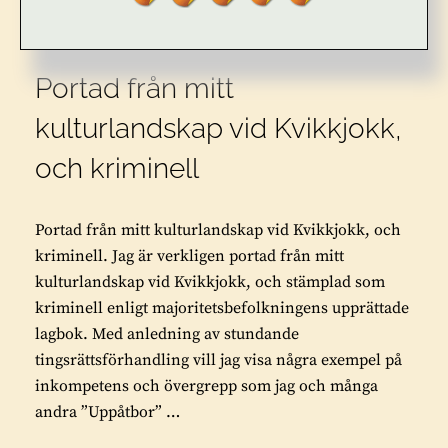
CATEGORIES:
HISTORIA
,
KOLONIALISM
,
NATUR
,
POLITIK
,
SAMER
PUBLICERAT
30 SEPTEMBER 2019
Portad från mitt
kulturlandskap vid Kvikkjokk,
och kriminell
Portad från mitt kulturlandskap vid Kvikkjokk, och
kriminell. Jag är verkligen portad från mitt
kulturlandskap vid Kvikkjokk, och stämplad som
kriminell enligt majoritetsbefolkningens upprättade
lagbok. Med anledning av stundande
tingsrättsförhandling vill jag visa några exempel på
inkompetens och övergrepp som jag och många
andra ”Uppåtbor” …