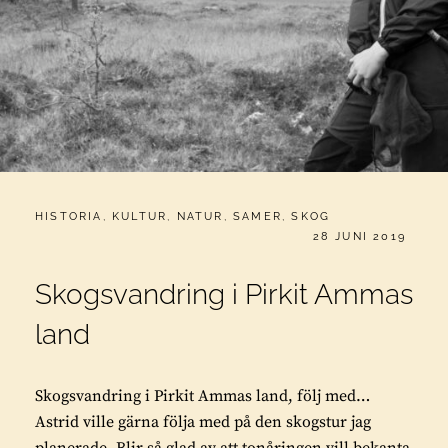
CATEGORIES:
HISTORIA
,
KULTUR
,
NATUR
,
SAMER
,
SKOG
PUBLICERAT
28 JUNI 2019
Skogsvandring i Pirkit Ammas
land
Skogsvandring i Pirkit Ammas land, följ med…
Astrid ville gärna följa med på den skogstur jag