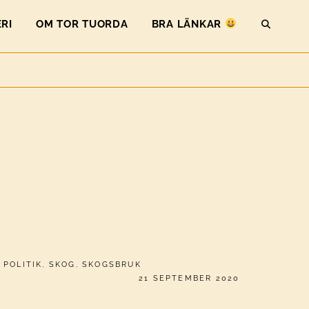
RI
OM TOR TUORDA
BRA LÄNKAR
SEAR
,
POLITIK
,
SKOG
,
SKOGSBRUK
PUBLICERAT
21 SEPTEMBER 2020