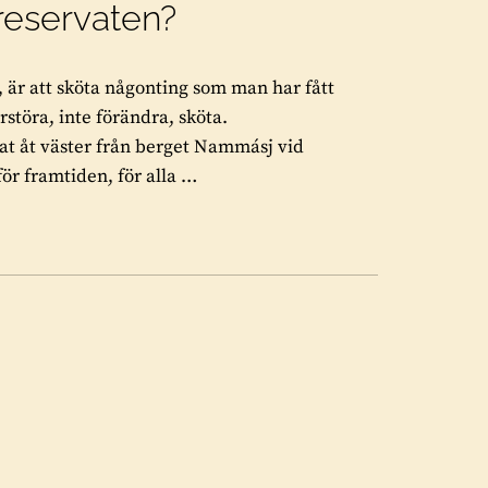
reservaten?
, är att sköta någonting som man har fått
örstöra, inte förändra, sköta.
vat åt väster från berget Nammásj vid
r framtiden, för alla …