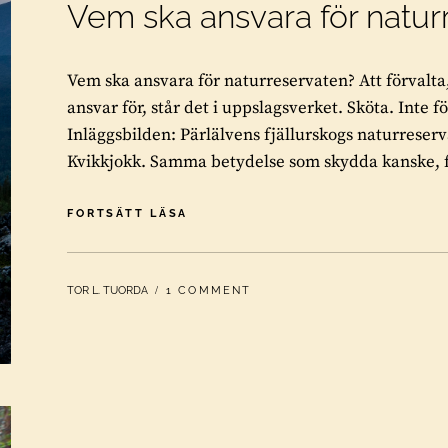
Vem ska ansvara för natur
Vem ska ansvara för naturreservaten? Att förvalta
ansvar för, står det i uppslagsverket. Sköta. Inte f
Inläggsbilden: Pärlälvens fjällurskogs naturreser
Kvikkjokk. Samma betydelse som skydda kanske, fö
VEM
FORTSÄTT LÄSA
SKA
ANSVARA
FÖR
BY
TOR L. TUORDA
1 COMMENT
NATURRESERVATEN?