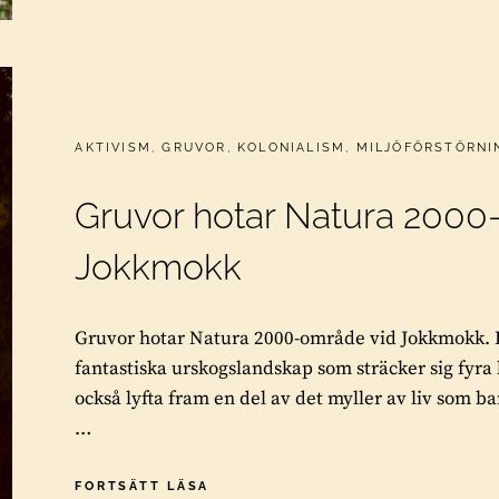
CATEGORIES:
AKTIVISM
,
GRUVOR
,
KOLONIALISM
,
MILJÖFÖRSTÖRNI
Gruvor hotar Natura 2000
Jokkmokk
Gruvor hotar Natura 2000-område vid Jokkmokk. I de
fantastiska urskogslandskap som sträcker sig fyra kva
också lyfta fram en del av det myller av liv som ba
…
GRUVOR
FORTSÄTT LÄSA