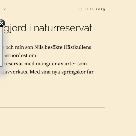
PUBLICERAT
MER
14 JULI 2019
gjord i naturreservat
Jag och min son Nils besökte Hästkullens
er ostnordost om
at reservat med mängder av arter som
 kalavverkats. Med sina nya springskor far