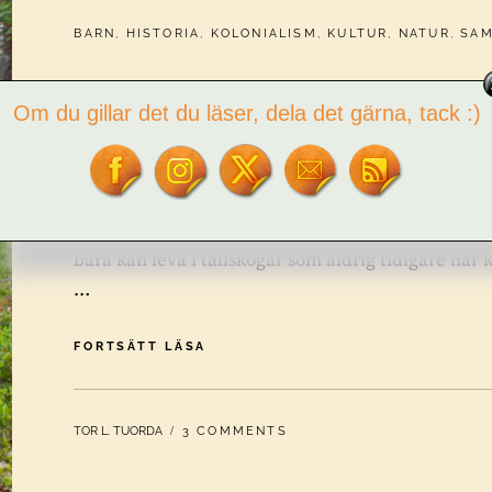
CATEGORIES:
BARN
,
HISTORIA
,
KOLONIALISM
,
KULTUR
,
NATUR
,
SA
Skogssamisk kultur osynlig
Om du gillar det du läser, dela det gärna, tack :)
Skogssamisk kultur osynliggjord i naturreservat. 
naturreservat härförleden, som ligger 17 kilomet
Jåhkåmåhkke/Jokkmokk. Ett jättefint talldominer
bara kan leva i tallskogar som aldrig tidigare har
…
SKOGSSAMISK
FORTSÄTT LÄSA
KULTUR
OSYNLIGGJORD
I
BY
TOR L. TUORDA
3 COMMENTS
NATURRESERVAT