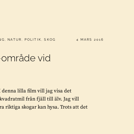
PUBLICERAT
NG
,
NATUR
,
POLITIK
,
SKOG
4 MARS 2016
-område vid
nna lilla film vill jag visa det
dratmil från fjäll till älv. Jag vill
ra riktiga skogar kan hysa. Trots att det