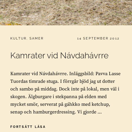
CATEGORIES:
PUBLICERAT
KULTUR
,
SAMER
14 SEPTEMBER 2012
Kamrater vid Návdahávrre
Kamrater vid Návdahávrre. Inläggsbild: Pavva Lasse
Tuordas timrade stuga. I förrgår bjöd jag ut dotter
och sambo på middag. Dock inte på lokal, men väl i
skogen. Älgburgare i stekpanna på elden med
mycket smör, serverat på gáhkko med ketchup,
senap och hamburgerdressing. Vi gjorde …
KAMRATER
FORTSÄTT LÄSA