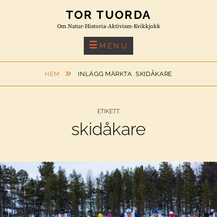
Skip
TOR TUORDA
to
Om Natur-Historia-Aktivism-Kvikkjokk
content
MENU
HEM
INLÄGG MÄRKTA
SKIDÅKARE
ETIKETT:
skidåkare