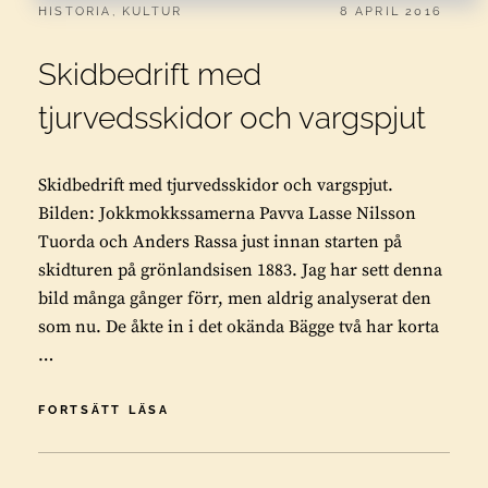
CATEGORIES:
PUBLICERAT
HISTORIA
,
KULTUR
8 APRIL 2016
Skidbedrift med
tjurvedsskidor och vargspjut
Skidbedrift med tjurvedsskidor och vargspjut.
Bilden: Jokkmokkssamerna Pavva Lasse Nilsson
Tuorda och Anders Rassa just innan starten på
skidturen på grönlandsisen 1883. Jag har sett denna
bild många gånger förr, men aldrig analyserat den
som nu. De åkte in i det okända Bägge två har korta
…
SKIDBEDRIFT
FORTSÄTT LÄSA
MED
TJURVEDSSKIDOR
OCH