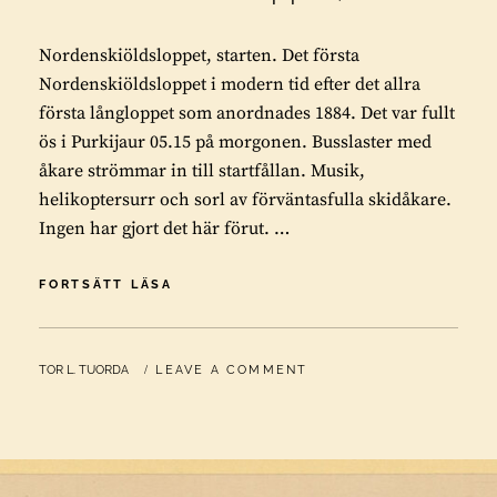
Nordenskiöldsloppet, starten. Det första
Nordenskiöldsloppet i modern tid efter det allra
första långloppet som anordnades 1884. Det var fullt
ös i Purkijaur 05.15 på morgonen. Busslaster med
åkare strömmar in till startfållan. Musik,
helikoptersurr och sorl av förväntasfulla skidåkare.
Ingen har gjort det här förut. …
NORDENSKIÖLDSLOPPET,
FORTSÄTT LÄSA
STARTEN
BY
TOR L. TUORDA
LEAVE A COMMENT